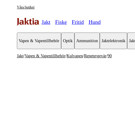
Våra butiker
Jakt
Fiske
Fritid
Hund
Vapen & Vapentillbehör
Optik
Ammunition
Jaktelektronik
Jak
Jakt
/
Vapen & Vapentillbehör
/
Kulvapen
/
Repetergevär
/
90
Vapen & Vapentillbehör
Se alla
Se alla K
Kulvapen
Repeterge
Hagelvapen
Halvautom
Vapenpaket
Halvauto
Pistol & Revolver
Begagnade vapen