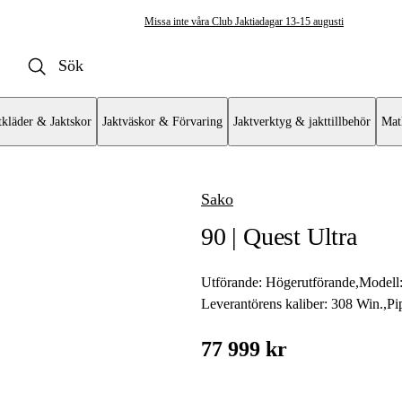
Missa inte våra Club Jaktiadagar 13-15 augusti
tkläder & Jaktskor
Jaktväskor & Förvaring
Jaktverktyg & jakttillbehör
Mat
Sako
ulvapen
90 | Quest Ultra
vär
at
Utförande:
Högerutförande
,
Modell
Leverantörens kaliber:
308 Win.
,
Pi
mat AR
77 999 kr