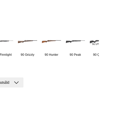
SLUTSÅLD
Finnlight
90 Grizzly
90 Hunter
90 Peak
90 Quest
utsåld