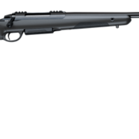
Cerakote
5
Repeter
Cylinderrepeter
Kolfiber
Kulgevär
3.1