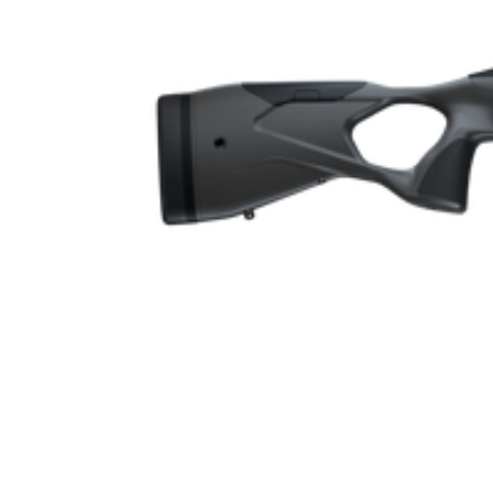
Ytbehandling (blånerad, rostfri, cerakote-behandlad)
Patronantal
Omladdningsfunktion
Repetertyp
Stockmaterial
Vapentyp
Vikt (kg)