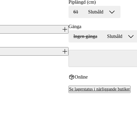
Piplängd (cm)
61
Slutsåld
Gänga
Ingen gänga
Slutsåld
lika kalibrar. Utrustat med
Vikt 3.0 kg.
J0048030
Online
Sako
Se lagerstatus i närliggande butiker
.308 (7,62x51)
FI
Ja
SYBV2963A8639R3