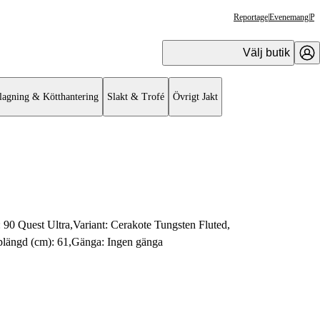
Reportage
|
Evenemang
|
Pr
Välj butik
lagning & Kötthantering
Slakt & Trofé
Övrigt Jakt
:
90 Quest Ultra
,
Variant:
Cerakote Tungsten Fluted
,
plängd (cm):
61
,
Gänga:
Ingen gänga