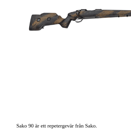
Luftvapen
Vapenvård
Pilbågar och Pilar
Vapenremmar
Stockar och kolvar
Ljuddämpare & Rekylbroms
Reservdelar & Tillbehör
Sako 90 är ett repetergevär från Sako.