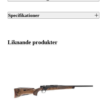
Sako 90 är ett repetergevär från Sako. Finns tillgängligt i 21
olika kalibrar. Utrustat med kolfiberstock. Piplängd 62 cm.
Specifikationer
Magasinet rymmer 5 patroner. Vikt 3.0 kg.
Artikelnummer
J0048060
Varumärke
Sako
Liknande produkter
Kaliber
8x57JS
Ursprungsland
FI
Licenspliktigt
Ja
Tillverkarens artikelnummer
SYBW3669A1R3772
Modell
90 Finnlight
Gänga
M15x1