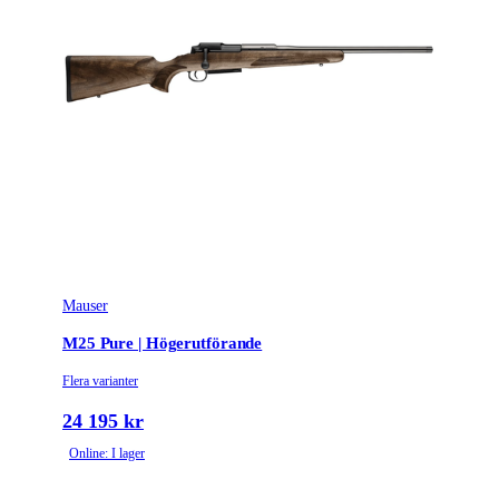
Repetertyp
Cylinderrepeter
Stockmaterial
Syntet/Plast
Vapentyp
Kulgevär
Vikt (kg)
3.3
Mauser
M25 Pure | Högerutförande
Flera varianter
24 195 kr
Online: I lager