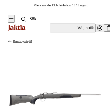
Missa inte våra Club Jaktiadagar 13-15 augusti
Välj butik
Repetergevär
/
90
Vapen & Vapentillbehör
Se alla
Se alla
Kulvapen
Kulvapen
Repetergevär
Hagelvapen
Halvautomat
Vapenpaket
Halvautomat AR
Pistol &
Revolver
Begagnade