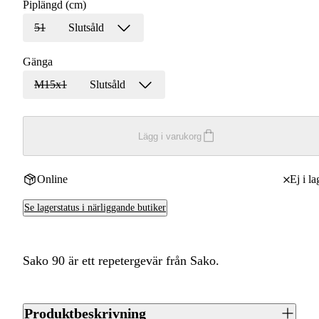
Piplängd (cm)
51
Slutsåld
Gänga
M15x1
Slutsåld
Lägg i varukorg
Online
Ej i la
Se lagerstatus i närliggande butiker
Sako 90 är ett repetergevär från Sako.
Produktbeskrivning