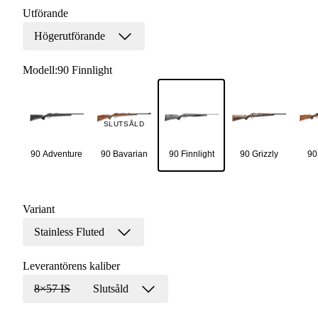
Utförande
Högerutförande
Modell
:
90 Finnlight
SLUTSÅLD
90 Adventure
90 Bavarian
90 Finnlight
90 Grizzly
90
Variant
Stainless Fluted
Leverantörens kaliber
8×57 IS
Slutsåld