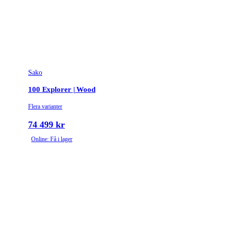
Leverantörens artikelnummer
4006203
Leverantörens kaliber
8×57 IS
Tullstatsnummer
9303300000
Sako
Variant
Stainless Fluted
100 Explorer | Wood
Piplängd (cm)
51
Flera varianter
Räffelstigning
1:9.5
74 499 kr
Online: Få i lager
Piptyp
Enkelpipig
Ytbehandling (blånerad, rostfri, cerakote-behandlad)
Rostfri
Patronantal
5
Omladdningsfunktion
Repeter