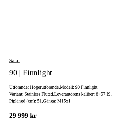
vapen
Luftvapen
Vapenvård
Pilbågar och
Pilar
Sako
Vapenremmar
90 | Finnlight
Stockar och kolvar
Utförande:
Högerutförande
,
Modell:
90 Finnlight
,
Ljuddämpare &
Rekylbroms
Variant:
Stainless Fluted
,
Leverantörens kaliber:
8×57 IS
,
Piplängd (cm):
51
,
Gänga:
M15x1
Reservdelar &
Tillbehör
29 999 kr