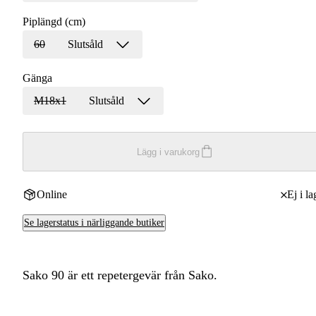
Piplängd (cm)
60
Slutsåld
Gänga
M18x1
Slutsåld
Lägg i varukorg
Online
Ej i la
Se lagerstatus i närliggande butiker
Sako 90 är ett repetergevär från Sako.