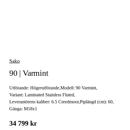
vapen
Luftvapen
Vapenvård
Pilbågar och
Pilar
Sako
Vapenremmar
90 | Varmint
Stockar och kolvar
Utförande:
Högerutförande
,
Modell:
90 Varmint
,
Ljuddämpare &
Rekylbroms
Variant:
Laminated Stainless Fluted
,
Leverantörens kaliber:
6.5 Creedmoor
,
Piplängd (cm):
60
,
Reservdelar &
Gänga:
M18x1
Tillbehör
34 799 kr