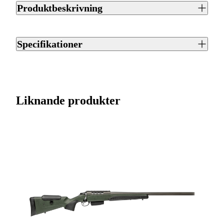
Produktbeskrivning
Sako 90 är ett repetergevär från Sako. Finns tillgängligt i 21
olika kalibrar. Utrustat med kolfiberstock. Piplängd 62 cm.
Specifikationer
Magasinet rymmer 5 patroner. Vikt 3.0 kg.
Artikelnummer
J0048078
Varumärke
Sako
Liknande produkter
Kaliber
6,5 Creedmoor
Ursprungsland
FI
Licenspliktigt
Ja
Tillverkarens artikelnummer
SYBV6328A8738H0
Modell
90 Varmint
Gänga
M18x1