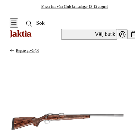
Missa inte våra Club Jaktiadagar 13-15 augusti
Välj butik
Repetergevär
/
90
Vapen & Vapentillbehör
Se alla
Se alla
Kulvapen
Kulvapen
Repetergevär
Hagelvapen
Halvautomat
Vapenpaket
Halvautomat AR
Pistol &
Revolver
Begagnade