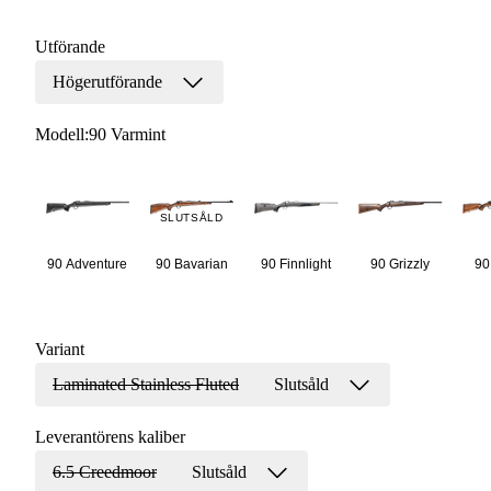
Utförande
Högerutförande
Modell
:
90 Varmint
SLUTSÅLD
90 Adventure
90 Bavarian
90 Finnlight
90 Grizzly
90
Variant
Laminated Stainless Fluted
Slutsåld
Leverantörens kaliber
6.5 Creedmoor
Slutsåld