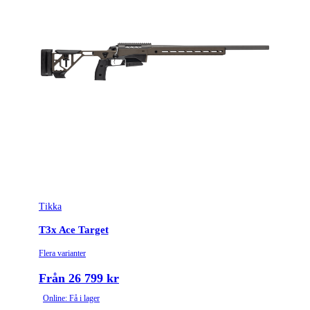
Omladdningsfunktion
Repeter
Repetertyp
Cylinderrepeter
Stockmaterial
Trä
Vapentyp
Kulgevär
Vikt (kg)
3.9
Tikka
T3x Ace Target
Flera varianter
Från 26 799 kr
Online: Få i lager