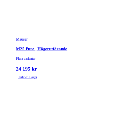
Mauser
M25 Pure | Högerutförande
Flera varianter
24 195 kr
Online: I lager