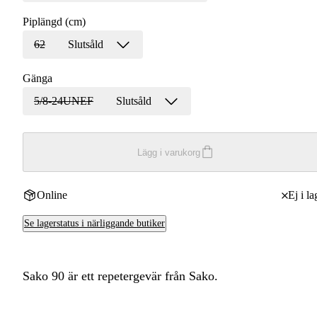
Piplängd (cm)
62
Slutsåld
Gänga
5/8-24UNEF
Slutsåld
Lägg i varukorg
Online
Ej i la
Se lagerstatus i närliggande butiker
Sako 90 är ett repetergevär från Sako.