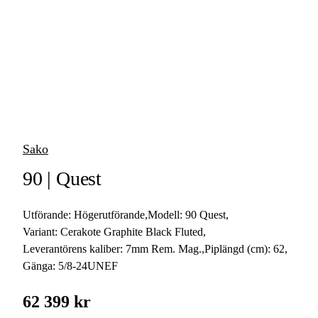
vapen
Luftvapen
Vapenvård
Pilbågar och
Pilar
Sako
Vapenremmar
90 | Quest
Stockar och kolvar
Utförande:
Högerutförande
,
Modell:
90 Quest
,
Ljuddämpare &
Rekylbroms
Variant:
Cerakote Graphite Black Fluted
,
Leverantörens kaliber:
7mm Rem. Mag.
,
Piplängd (cm):
62
,
Reservdelar &
Gänga:
5/8-24UNEF
Tillbehör
62 399 kr