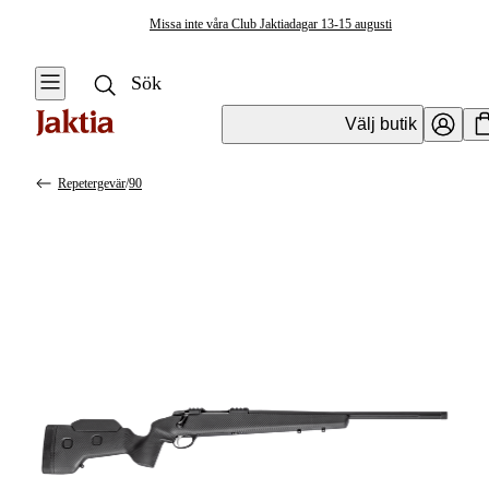
Missa inte våra Club Jaktiadagar 13-15 augusti
Välj butik
Repetergevär
/
90
Vapen & Vapentillbehör
Se alla
Se alla
Kulvapen
Kulvapen
Repetergevär
Hagelvapen
Halvautomat
Vapenpaket
Halvautomat AR
Pistol &
Revolver
Begagnade