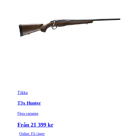
Omladdningsfunktion
Repeter
Repetertyp
Cylinderrepeter
Stockmaterial
Kolfiber
Vapentyp
Kulgevär
Vikt (kg)
3
Tikka
T3x Hunter
Flera varianter
Från 21 399 kr
Online: Få i lager