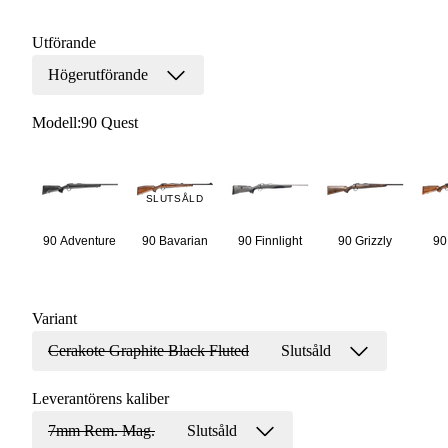
Utförande
Högerutförande
Modell
:
90 Quest
SLUTSÅLD
90 Adventure
90 Bavarian
90 Finnlight
90 Grizzly
90
Variant
Cerakote Graphite Black Fluted
Slutsåld
Leverantörens kaliber
7mm Rem. Mag.
Slutsåld