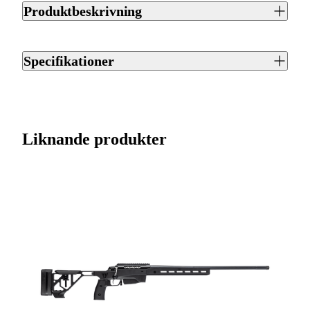
Produktbeskrivning
Sako 90 är ett repetergevär från Sako. Finns tillgängligt i 21
olika kalibrar. Utrustat med kolfiberstock. Piplängd 62 cm.
Specifikationer
Magasinet rymmer 5 patroner. Vikt 3.0 kg.
Artikelnummer
J0048089
Varumärke
Sako
Liknande produkter
Kaliber
7mm Rem Mag
Ursprungsland
FI
Licenspliktigt
Ja
Tillverkarens artikelnummer
SYBX2715A8639D1
Modell
90 Quest
Gänga
5/8-24UNEF