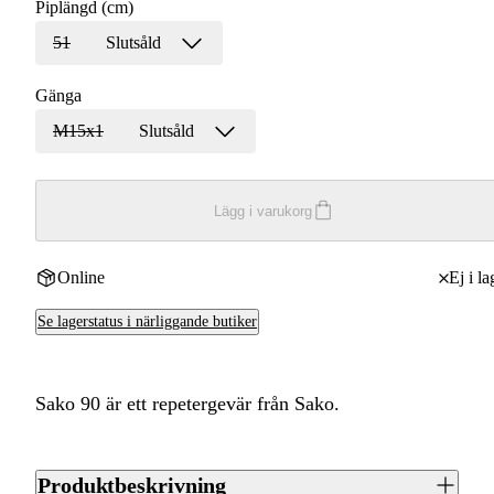
Piplängd (cm)
51
Slutsåld
Gänga
M15x1
Slutsåld
Lägg i varukorg
Online
Ej i la
Se lagerstatus i närliggande butiker
Sako 90 är ett repetergevär från Sako.
Produktbeskrivning