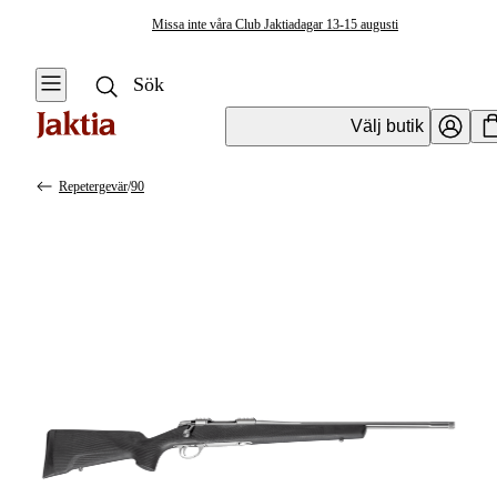
Missa inte våra Club Jaktiadagar 13-15 augusti
Välj butik
Repetergevär
/
90
Vapen & Vapentillbehör
Se alla
Se alla
Kulvapen
Kulvapen
Repetergevär
Hagelvapen
Halvautomat
Vapenpaket
Halvautomat AR
Pistol &
Revolver
Begagnade