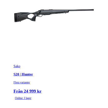
Repetertyp
Cylinderrepeter
Stockmaterial
Kolfiber
Vapentyp
Kulgevär
Vikt (kg)
2.6
Sako
S20 | Hunter
Flera varianter
Från 24 999 kr
Online: I lager