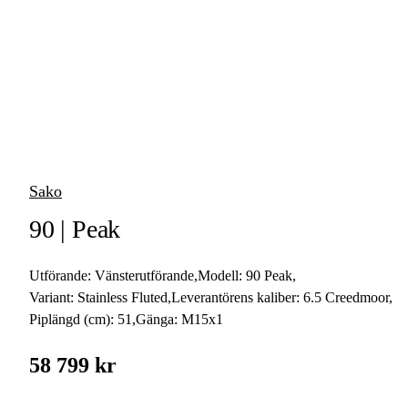
vapen
Luftvapen
Vapenvård
Pilbågar och
Pilar
Sako
Vapenremmar
90 | Peak
Stockar och kolvar
Utförande:
Vänsterutförande
,
Modell:
90 Peak
,
Ljuddämpare &
Rekylbroms
Variant:
Stainless Fluted
,
Leverantörens kaliber:
6.5 Creedmoor
,
Piplängd (cm):
51
,
Gänga:
M15x1
Reservdelar &
Tillbehör
58 799 kr