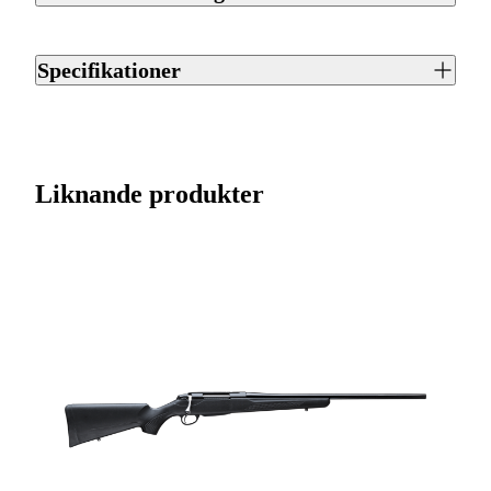
Sako 90 är ett repetergevär från Sako. Finns tillgängligt i 21
olika kalibrar. Utrustat med kolfiberstock. Piplängd 62 cm.
Specifikationer
Magasinet rymmer 5 patroner. Vikt 3.0 kg.
Artikelnummer
J0048100
Varumärke
Sako
Liknande produkter
Kaliber
6,5 Creedmoor
Ursprungsland
FI
Licenspliktigt
Ja
Tillverkarens artikelnummer
SYBV6345B813770M
Modell
90 Peak
Gänga
M15x1