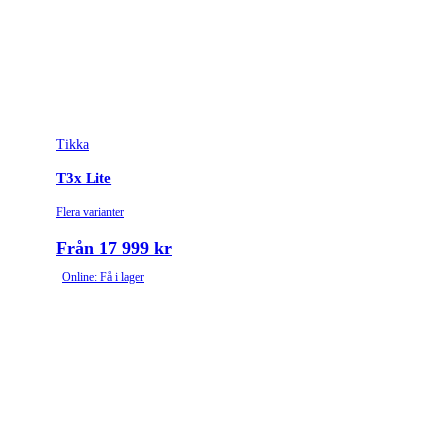
Leverantörens artikelnummer
4020051
Leverantörens kaliber
6.5 Creedmoor
Tullstatsnummer
9303300000
Tikka
Variant
Stainless Fluted
T3x Lite
Piplängd (cm)
51
Flera varianter
Räffelstigning
1:8
Från 17 999 kr
Online: Få i lager
Piptyp
Enkelpipig
Ytbehandling (blånerad, rostfri, cerakote-behandlad)
Rostfri
Patronantal
5
Omladdningsfunktion
Repeter