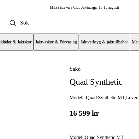
Missa inte våra Club Jaktiadagar 13-15 augusti
tkläder & Jaktskor
Jaktväskor & Förvaring
Jaktverktyg & jakttillbehör
Mat
Sako
ulvapen
Quad Synthetic
vär
at
Modell:
Quad Synthetic MT
,
Levera
mat AR
16 599 kr
Modell
:
Quad Synthetic MT