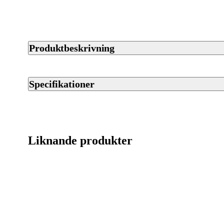
Produktbeskrivning
Sako Quad är ett repetergevär från Sako som finns i flera kali
Magasinet rymmer 5 patroner.
Specifikationer
Artikelnummer
Streckkod EAN / UPCA
Liknande produkter
Varumärke
Kaliber
Ursprungsland
Licenspliktigt