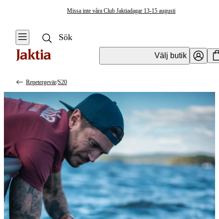
Missa inte våra Club Jaktiadagar 13-15 augusti
Välj butik
Repetergevär
/
S20
Vapen & Vapentillbehör
Se alla
Se alla
Kulvapen
Kulvapen
Repetergevär
Hagelvapen
Halvautomat
Vapenpaket
Halvautomat AR
Pistol &
Revolver
Begagnade