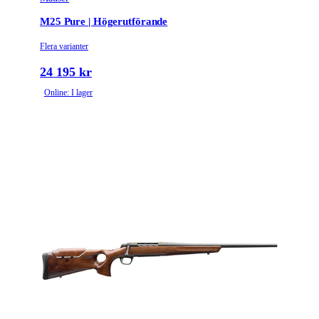
M25 Pure | Högerutförande
Flera varianter
24 195 kr
Online: I lager