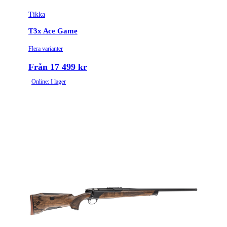
Tikka
Variant
Standard
T3x Ace Game
Piplängd (cm)
61
Flera varianter
Räffelstigning
1:8
Från 17 499 kr
Online: I lager
Piptyp
Enkelpipig
Patronantal
3
Omladdningsfunktion
Repeter
Repetertyp
Cylinderrepeter
Stockmaterial
Syntet/Plast
Vapentyp
Kulgevär
Vikt (kg)
4.2