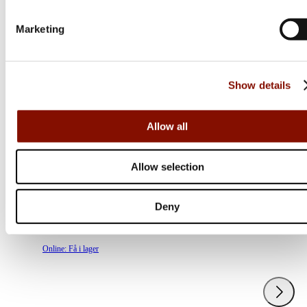
Marketing
Show details
Allow all
Tikka
Allow selection
T3x Ace Target
Flera varianter
Deny
Från 26 799 kr
Online: Få i lager