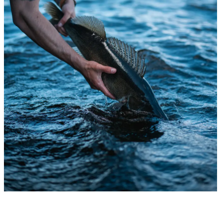
vapen
Luftvapen
Vapenvård
Pilbågar och
Pilar
Vapenremmar
Stockar och kolvar
Ljuddämpare &
Rekylbroms
Reservdelar &
Tillbehör