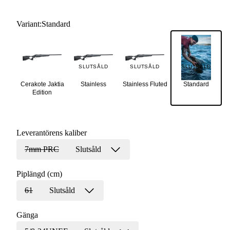
Variant
:
Standard
SLUTSÅLD
SLUTSÅLD
SLUTSÅLD
Cerakote Jaktia
Stainless
Stainless Fluted
Standard
Edition
Leverantörens kaliber
7mm PRC
Slutsåld
Piplängd (cm)
61
Slutsåld
Gänga