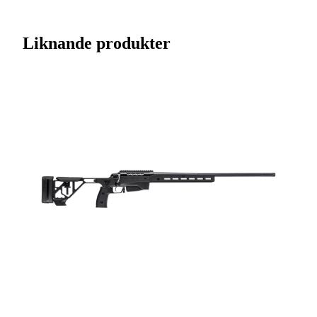
Varumärke
Sako
Liknande produkter
Kaliber
7mm PRC
Ursprungsland
FI
Licenspliktigt
Ja
Tillverkarens artikelnummer
SMS9935A42A9R0
Modell
S20 Hunter
Gänga
5/8-24UNEF
Leverantörens artikelnummer
4008413
Leverantörens kaliber
7mm PRC
Tullstatsnummer
9303300000