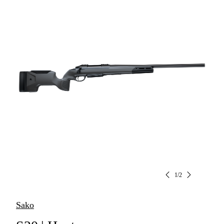
1
/
2
Sako