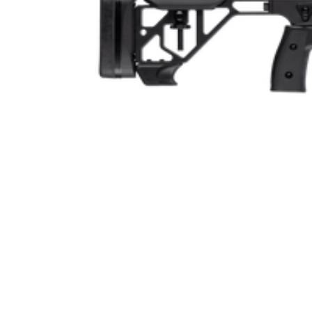
Piptyp
Ytbehandling (blånerad, rostfri, cerakote-behandlad)
Patronantal
Omladdningsfunktion
Repetertyp
Stockmaterial
Vapentyp
Vikt (kg)