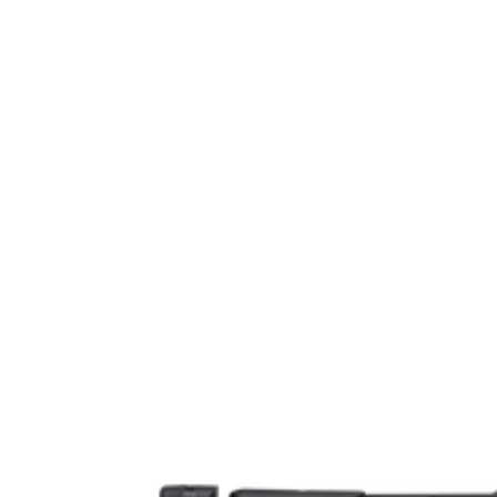
Tillverkarens artikelnummer
Modell
Minimum order kvantitet
Gänga
Leverantörens artikelnummer
Leverantörens kaliber
Tullstatsnummer
Ammunitionsklass
Piplängd (cm)
Räffelstigning