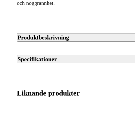
och noggrannhet.
Produktbeskrivning
Tikka T3x Ace Target är en studsare med cylinderrepeter kons
målskytte. Den passar dig som vill ha noggrannhet att lita på och
Specifikationer
Vilken modell och kaliber som passar just din jakt reder vi gär
din närmaste Jaktiabutik, så hjälper vi dig rätt.
Artikelnummer
Varumärke
Liknande produkter
Kaliber
Ursprungsland
Licenspliktigt