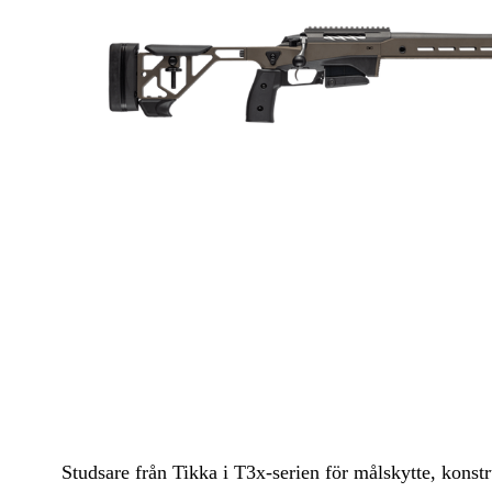
Luftvapen
Vapenvård
Pilbågar och Pilar
Vapenremmar
Stockar och kolvar
Ljuddämpare & Rekylbroms
Reservdelar & Tillbehör
Studsare från Tikka i T3x-serien för målskytte, konst