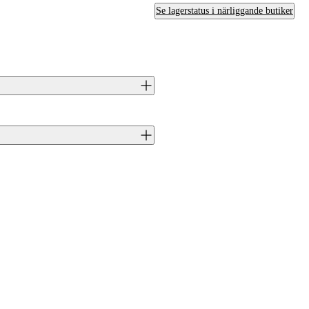
Se lagerstatus i närliggande butiker
truerad med fokus på precision för
 vässa ditt skytte skott för skott.
na ut på plats. Välkommen in till
J0047374
Tikka
.308 (7,62x51)
FI
Ja