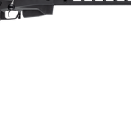
Enkelpipig
Blånerad
11
Repeter
Cylinderrepeter
Aluminium
Kulgevär
4.9