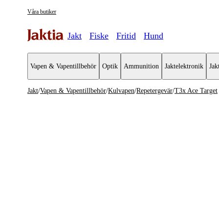
Våra butiker
Jakt
Fiske
Fritid
Hund
Vapen & Vapentillbehör
Optik
Ammunition
Jaktelektronik
Jak
Jakt
/
Vapen & Vapentillbehör
/
Kulvapen
/
Repetergevär
/
T3x Ace Target
Vapen & Vapentillbehör
Se alla
Se alla K
Kulvapen
Repeterge
Hagelvapen
Halvautom
Vapenpaket
Halvauto
Pistol & Revolver
Begagnade vapen