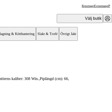
Reportage
|
Evenemang
|
Pr
Välj butik
lagning & Kötthantering
Slakt & Trofé
Övrigt Jakt
törens kaliber:
308 Win.
,
Piplängd (cm):
66
,