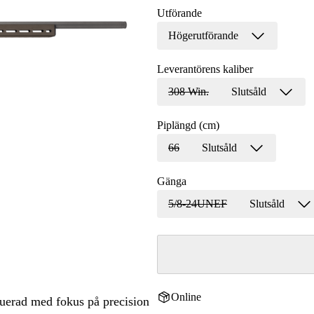
Utförande
Högerutförande
Leverantörens kaliber
308 Win.
Slutsåld
Piplängd (cm)
66
Slutsåld
Gänga
5/8-24UNEF
Slutsåld
Online
ruerad med fokus på precision