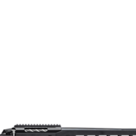
TF1T2968A1Z49E3
T3x Ace Target
1
5/8-24UNEF
4020915
308 Win.
9303300000
Klass 1
66
1:10