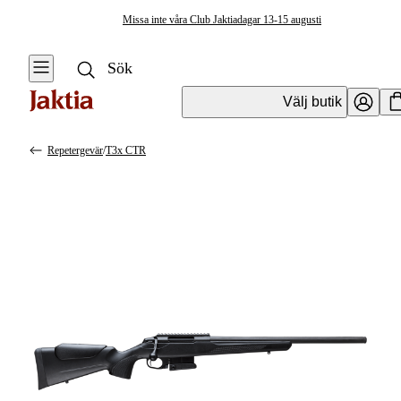
Missa inte våra Club Jaktiadagar 13-15 augusti
Välj butik
Repetergevär
/
T3x CTR
Vapen & Vapentillbehör
Se alla
Se alla
Kulvapen
Kulvapen
Repetergevär
Hagelvapen
Halvautomat
Vapenpaket
Halvautomat AR
Pistol &
Revolver
Begagnade