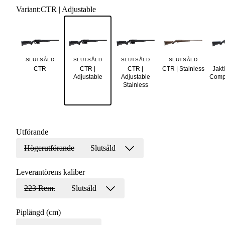
Variant
:
CTR | Adjustable
SLUTSÅLD
SLUTSÅLD
SLUTSÅLD
SLUTSÅLD
CTR
CTR |
CTR |
CTR | Stainless
Jakt
Adjustable
Adjustable
Compa
Stainless
Utförande
Högerutförande
Slutsåld
Leverantörens kaliber
223 Rem.
Slutsåld
Piplängd (cm)