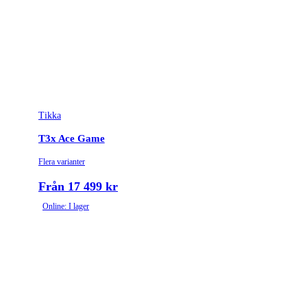
Gänga
5/8-24UNEF
Leverantörens artikelnummer
4020846
Leverantörens kaliber
223 Rem.
Tikka
Tullstatsnummer
9303300000
T3x Ace Game
Variant
CTR | Adjustable
Flera varianter
Ammunitionsklass
Klass 2
Från 17 499 kr
Online: I lager
Piplängd (cm)
51
Räffelstigning
1:8
Piptyp
Enkelpipig
Ytbehandling (blånerad, rostfri, cerakote-behandlad)
Blånerad