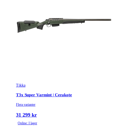
Patronantal
11
Omladdningsfunktion
Repeter
Repetertyp
Cylinderrepeter
Stockmaterial
Syntet/Plast
Vapentyp
Kulgevär
Vikt (kg)
3.8
Tikka
T3x Super Varmint | Cerakote
Flera varianter
31 299 kr
Online: I lager