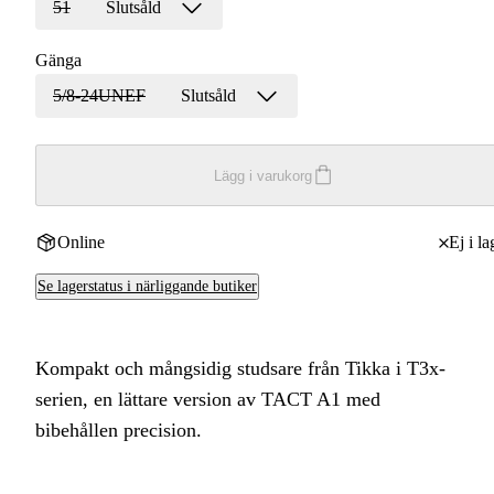
51
Slutsåld
Gänga
5/8-24UNEF
Slutsåld
Lägg i varukorg
Online
Ej i la
Se lagerstatus i närliggande butiker
Kompakt och mångsidig studsare från Tikka i T3x-
serien, en lättare version av TACT A1 med
bibehållen precision.