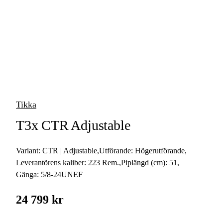
vapen
Luftvapen
Vapenvård
Pilbågar och
Pilar
Tikka
Vapenremmar
T3x CTR Adjustable
Stockar och kolvar
Variant:
CTR | Adjustable
,
Utförande:
Högerutförande
,
Ljuddämpare &
Rekylbroms
Leverantörens kaliber:
223 Rem.
,
Piplängd (cm):
51
,
Gänga:
5/8-24UNEF
Reservdelar &
Tillbehör
24 799 kr