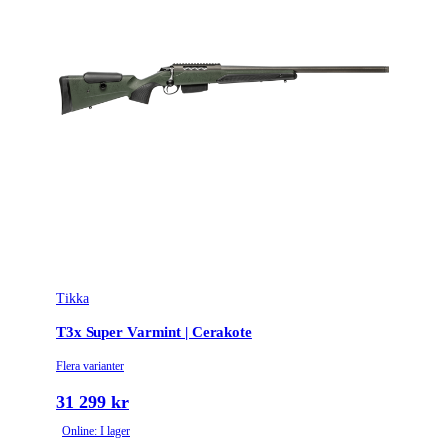
Ytbehandling (blånerad, rostfri, cerakote-behandlad)
Blånerad
Patronantal
11
Omladdningsfunktion
Repeter
Repetertyp
Cylinderrepeter
Stockmaterial
Syntet/Plast
Vapentyp
Kulgevär
Vikt (kg)
3.7
Tikka
T3x Super Varmint | Cerakote
Flera varianter
31 299 kr
Online: I lager