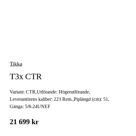
vapen
Luftvapen
Vapenvård
Pilbågar och
Pilar
Tikka
Vapenremmar
T3x CTR
Stockar och kolvar
Variant:
CTR
,
Utförande:
Högerutförande
,
Ljuddämpare &
Rekylbroms
Leverantörens kaliber:
223 Rem.
,
Piplängd (cm):
51
,
Gänga:
5/8-24UNEF
Reservdelar &
Tillbehör
21 699 kr