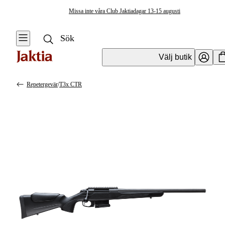
Missa inte våra Club Jaktiadagar 13-15 augusti
Välj butik
Repetergevär
/
T3x CTR
Vapen & Vapentillbehör
Se alla
Se alla
Kulvapen
Kulvapen
Repetergevär
Hagelvapen
Halvautomat
Vapenpaket
Halvautomat AR
Pistol &
Revolver
Begagnade