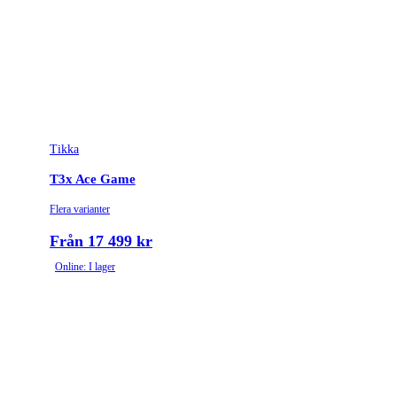
Minimum order kvantitet
1
Gänga
5/8-24UNEF
Leverantörens artikelnummer
4020796
Tikka
Leverantörens kaliber
223 Rem.
T3x Ace Game
Tullstatsnummer
9303300000
Flera varianter
Variant
CTR
Från 17 499 kr
Online: I lager
Ammunitionsklass
Klass 2
Piplängd (cm)
51
Räffelstigning
1:8
Piptyp
Enkelpipig