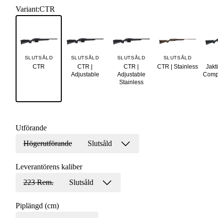
Variant
:
CTR
SLUTSÅLD
SLUTSÅLD
SLUTSÅLD
SLUTSÅLD
CTR
CTR |
CTR |
CTR | Stainless
Jakt
Adjustable
Adjustable
Compa
Stainless
Utförande
Högerutförande
Slutsåld
Leverantörens kaliber
223 Rem.
Slutsåld
Piplängd (cm)