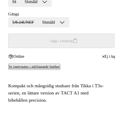
51
Slutsåld
Gänga
5/8-24UNEF
Slutsåld
Lägg i varukorg
Online
Ej i la
Se lagerstatus i närliggande butiker
Kompakt och mångsidig studsare från Tikka i T3x-
serien, en lättare version av TACT A1 med
bibehållen precision.