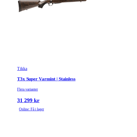
Tillverkarens artikelnummer
TFTT29HL105MT
Modell
T3x CTR Stainless
Gänga
Ingen gänga
Leverantörens artikelnummer
4021110
Leverantörens kaliber
308 Win.
Tikka
Tullstatsnummer
9303300000
T3x Super Varmint | Stainless
Variant
CTR | Stainless
Flera varianter
Ammunitionsklass
Klass 1
31 299 kr
Online: Få i lager
Piplängd (cm)
51
Piptyp
Enkelpipig
Ytbehandling (blånerad, rostfri, cerakote-behandlad)
Rostfri