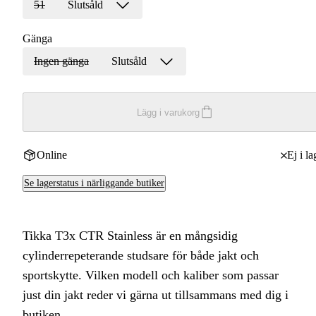
51
Slutsåld
Gänga
Ingen gänga
Slutsåld
Lägg i varukorg
Online
Ej i la
Se lagerstatus i närliggande butiker
Tikka T3x CTR Stainless är en mångsidig
cylinderrepeterande studsare för både jakt och
sportskytte. Vilken modell och kaliber som passar
just din jakt reder vi gärna ut tillsammans med dig i
butiken.