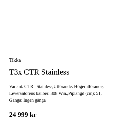
vapen
Luftvapen
Vapenvård
Pilbågar och
Pilar
Tikka
Vapenremmar
T3x CTR Stainless
Stockar och kolvar
Variant:
CTR | Stainless
,
Utförande:
Högerutförande
,
Ljuddämpare &
Rekylbroms
Leverantörens kaliber:
308 Win.
,
Piplängd (cm):
51
,
Gänga:
Ingen gänga
Reservdelar &
Tillbehör
24 999 kr