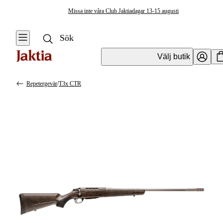
Missa inte våra Club Jaktiadagar 13-15 augusti
Välj butik
Repetergevär
/
T3x CTR
Vapen & Vapentillbehör
Se alla
Se alla
Kulvapen
Kulvapen
Repetergevär
Hagelvapen
Halvautomat
Vapenpaket
Halvautomat AR
Pistol &
Revolver
Begagnade