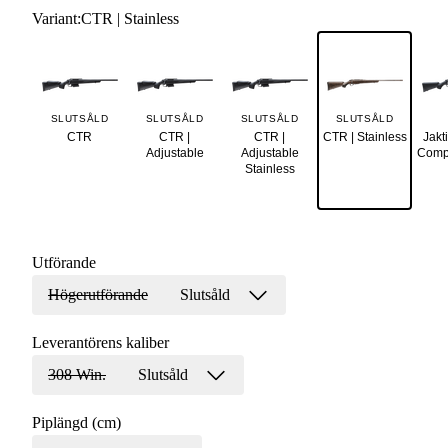
Variant
:
CTR | Stainless
SLUTSÅLD
SLUTSÅLD
SLUTSÅLD
SLUTSÅLD
CTR
CTR |
CTR |
CTR | Stainless
Jakt
Adjustable
Adjustable
Compa
Stainless
Utförande
Högerutförande
Slutsåld
Leverantörens kaliber
308 Win.
Slutsåld
Piplängd (cm)