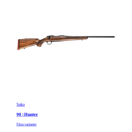
Patronantal
10
Omladdningsfunktion
Repeter
Repetertyp
Cylinderrepeter
Stockmaterial
Syntet/Plast
Vapentyp
Kulgevär
Vikt (kg)
3.633
Sako
90 | Hunter
Flera varianter