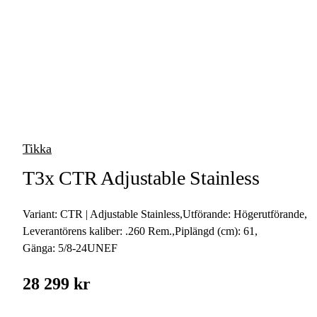
vapen
Luftvapen
Vapenvård
Pilbågar och
Pilar
Tikka
Vapenremmar
T3x CTR Adjustable Stainless
Stockar och kolvar
Variant:
CTR | Adjustable Stainless
,
Utförande:
Högerutförande
,
Ljuddämpare &
Rekylbroms
Leverantörens kaliber:
.260 Rem.
,
Piplängd (cm):
61
,
Gänga:
5/8-24UNEF
Reservdelar &
Tillbehör
28 299 kr