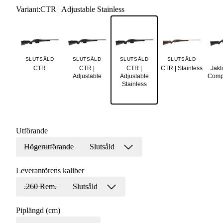
Variant
:
CTR | Adjustable Stainless
SLUTSÅLD
SLUTSÅLD
SLUTSÅLD
SLUTSÅLD
CTR
CTR |
CTR |
CTR | Stainless
Jakt
Adjustable
Adjustable
Compa
Stainless
Utförande
Högerutförande
Slutsåld
Leverantörens kaliber
.260 Rem.
Slutsåld
Piplängd (cm)