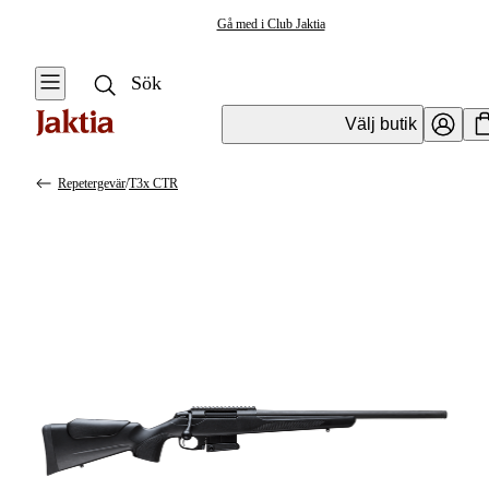
Gå med i Club Jaktia
Välj butik
Repetergevär
/
T3x CTR
Vapen & Vapentillbehör
Se alla
Se alla
Kulvapen
Kulvapen
Repetergevär
Hagelvapen
Halvautomat
Vapenpaket
Halvautomat AR
Pistol &
Revolver
Begagnade