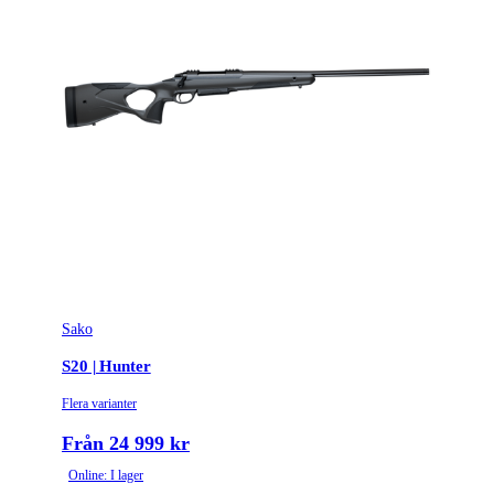
Ytbehandling (blånerad, rostfri, cerakote-behandlad)
Rostfri
Patronantal
11
Omladdningsfunktion
Repeter
Repetertyp
Cylinderrepeter
Stockmaterial
Syntet/Plast
Vapentyp
Kulgevär
Vikt (kg)
Sako
4
S20 | Hunter
Flera varianter
Från 24 999 kr
Online: I lager