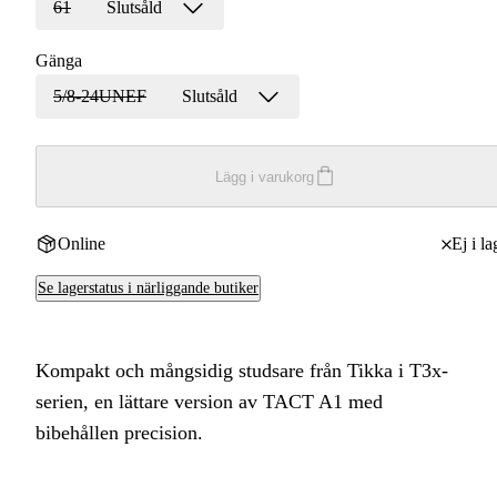
61
Slutsåld
Gänga
5/8-24UNEF
Slutsåld
Lägg i varukorg
Online
Ej i la
Se lagerstatus i närliggande butiker
Kompakt och mångsidig studsare från Tikka i T3x-
serien, en lättare version av TACT A1 med
bibehållen precision.