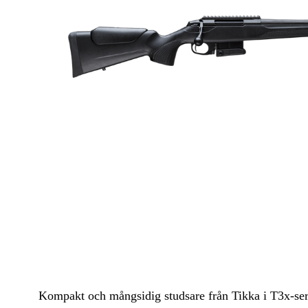
Luftvapen
Vapenvård
Pilbågar och Pilar
Vapenremmar
Stockar och kolvar
Ljuddämpare & Rekylbroms
Reservdelar & Tillbehör
Kompakt och mångsidig studsare från Tikka i T3x-seri