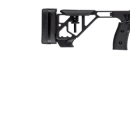
Piplängd (cm)
Räffelstigning
Piptyp
Ytbehandling (blånerad, rostfri, cerakote-behandlad)
Patronantal
Omladdningsfunktion
Repetertyp
Stockmaterial
Vapentyp
Vikt (kg)