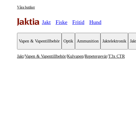
Våra butiker
Jakt
Fiske
Fritid
Hund
Vapen & Vapentillbehör
Optik
Ammunition
Jaktelektronik
Jak
Jakt
/
Vapen & Vapentillbehör
/
Kulvapen
/
Repetergevär
/
T3x CTR
Vapen & Vapentillbehör
Se alla
Se alla K
Kulvapen
Repeterge
Hagelvapen
Halvautom
Vapenpaket
Halvauto
Pistol & Revolver
Begagnade vapen