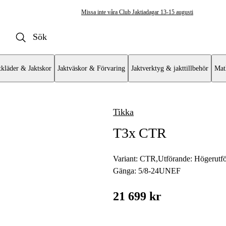
Missa inte våra Club Jaktiadagar 13-15 augusti
tkläder & Jaktskor
Jaktväskor & Förvaring
Jaktverktyg & jakttillbehör
Mat
Tikka
ulvapen
T3x CTR
vär
at
Variant:
CTR
,
Utförande:
Högerutf
Gänga:
5/8-24UNEF
mat AR
21 699 kr