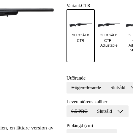
Variant
:
CTR
SLUTSÅLD
SLUTSÅLD
SL
CTR
CTR |
Adjustable
Ad
St
Utförande
Högerutförande
Slutsåld
Leverantörens kaliber
6.5 PRC
Slutsåld
Piplängd (cm)
en, en lättare version av