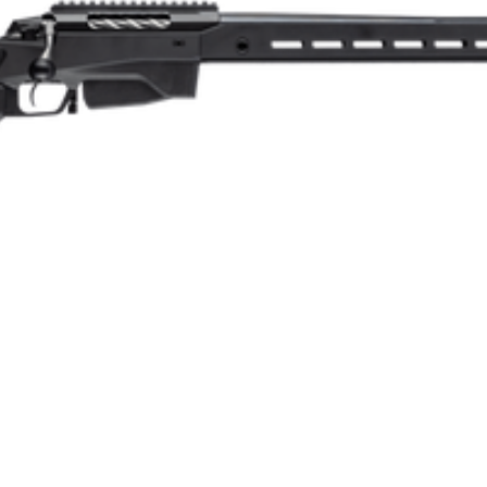
61
1:8
Enkelpipig
Blånerad
5
Repeter
Cylinderrepeter
Syntet/Plast
Kulgevär
3.9