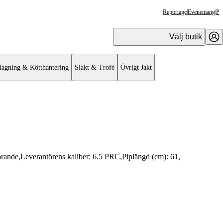
Reportage
|
Evenemang
|
Pr
Välj butik
lagning & Kötthantering
Slakt & Trofé
Övrigt Jakt
örande
,
Leverantörens kaliber:
6.5 PRC
,
Piplängd (cm):
61
,