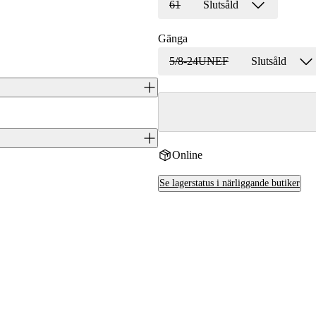
61
Slutsåld
Gänga
5/8-24UNEF
Slutsåld
dsare med cylinderrepeter som
sion av den välkända TACT A1,
ummats på. Vilken modell och kaliber
Online
n till din närmaste Jaktiabutik, så
J0047487
Se lagerstatus i närliggande butiker
6438053155943
Tikka
6,5 PRC
FI