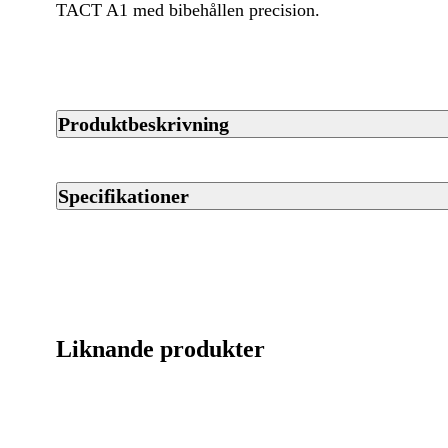
TACT A1 med bibehållen precision.
Produktbeskrivning
Tikka T3x CTR (Compact Tactical Rifle) är en mångsidig stu
anpassar sig till de flesta situationer. Det är en kompakt ver
Specifikationer
lättare att bära och enklare att hantera utan att precisionen t
som passar just din jakt reder vi gärna ut på plats. Välkommen i
Artikelnummer
hjälper vi dig rätt.
Streckkod EAN / UPCA
Varumärke
Liknande produkter
Kaliber
Ursprungsland