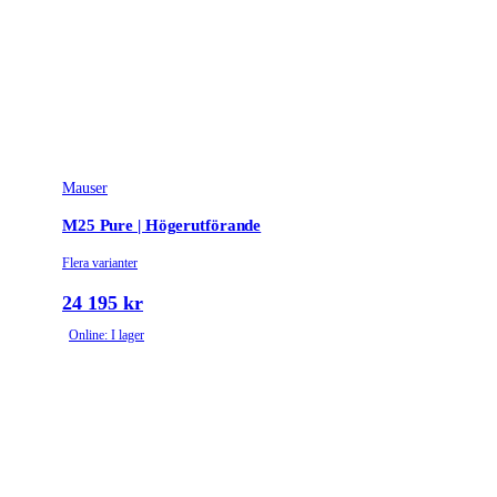
Mauser
M25 Pure | Högerutförande
Flera varianter
24 195 kr
Online: I lager