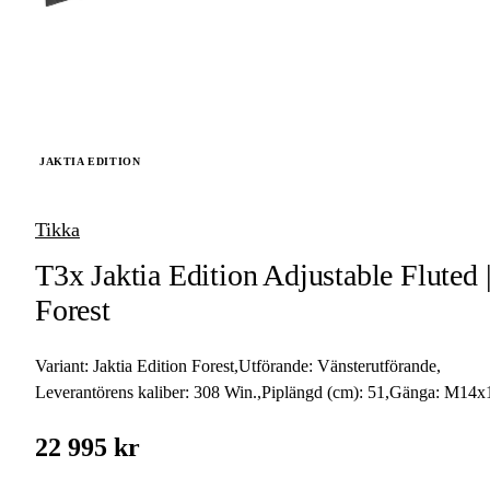
vapen
Luftvapen
Vapenvård
JAKTIA EDITION
Pilbågar och
Pilar
Tikka
Vapenremmar
T3x Jaktia Edition Adjustable Fluted 
Stockar och kolvar
Forest
Ljuddämpare &
Rekylbroms
Variant:
Jaktia Edition Forest
,
Utförande:
Vänsterutförande
,
Leverantörens kaliber:
308 Win.
,
Piplängd (cm):
51
,
Gänga:
M14x
Reservdelar &
Tillbehör
22 995 kr