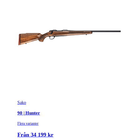
Piplängd (cm)
51
Piptyp
Enkelpipig
Ytbehandling (blånerad, rostfri, cerakote-behandlad)
Blånerad
Patronantal
5
Omladdningsfunktion
Repeter
Repetertyp
Cylinderrepeter
Stockmaterial
Syntet/Plast
Vapentyp
Sako
Kulgevär
90 | Hunter
Vikt (kg)
2.7421
Flera varianter
Från 34 199 kr