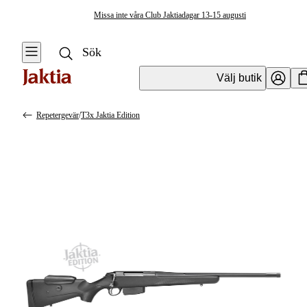
Missa inte våra Club Jaktiadagar 13-15 augusti
Välj butik
Repetergevär
/
T3x Jaktia Edition
Vapen & Vapentillbehör
Se alla
Se alla
Kulvapen
Kulvapen
Repetergevär
Hagelvapen
Halvautomat
Vapenpaket
Halvautomat AR
Pistol &
Revolver
Begagnade