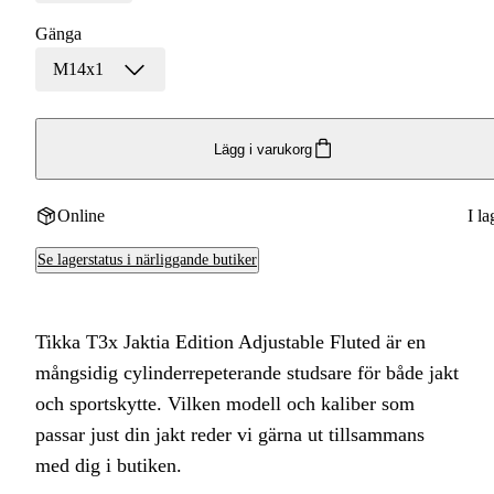
Gänga
M14x1
Lägg i varukorg
Online
I la
Se lagerstatus i närliggande butiker
Tikka T3x Jaktia Edition Adjustable Fluted är en
mångsidig cylinderrepeterande studsare för både jakt
och sportskytte. Vilken modell och kaliber som
passar just din jakt reder vi gärna ut tillsammans
med dig i butiken.