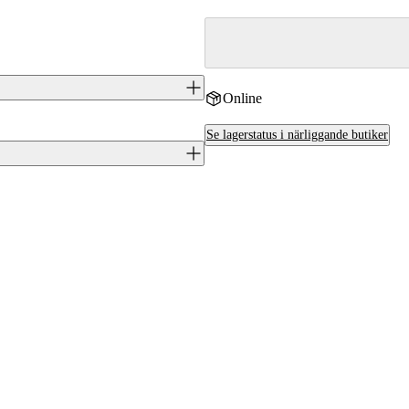
Online
 kulgevär i kaliber 6.5x55 SE, byggt
Se lagerstatus i närliggande butiker
itliga slutstycke och ger god
J0047654
6438053181720
Tikka
6,5x55
FI
Ja