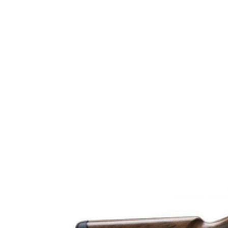
Tillverkarens artikelnummer
Modell
Gänga
Leverantörens artikelnummer
Leverantörens kaliber
Tullstatsnummer
Variant
Justerbar Kolvkam (Ja/Nej)
Ammunitionsklass
Piplängd (cm)