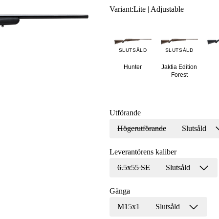
Variant
:
Lite | Adjustable
SLUTSÅLD
SLUTSÅLD
Hunter
Jaktia Edition
Forest
Utförande
Högerutförande
Slutsåld
Leverantörens kaliber
6.5x55 SE
Slutsåld
Gänga
M15x1
Slutsåld