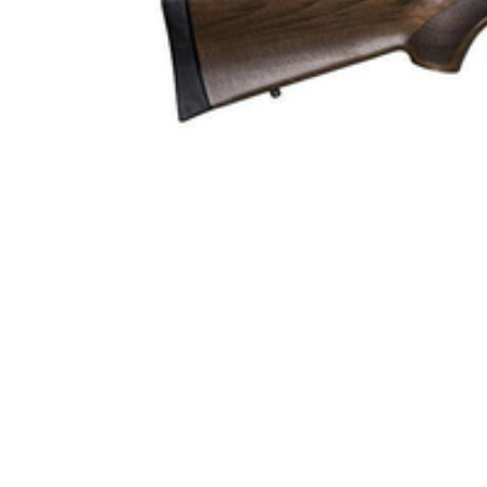
Räffelstigning
Piptyp
Ytbehandling (blånerad, rostfri, cerakote-behandlad)
Patronantal
Omladdningsfunktion
Repetertyp
Stockmaterial
Vapentyp
Vikt (kg)