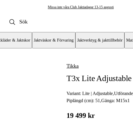
Missa inte våra Club Jaktiadagar 13-15 augusti
tkläder & Jaktskor
Jaktväskor & Förvaring
Jaktverktyg & jakttillbehör
Mat
Tikka
ulvapen
T3x Lite Adjustable
vär
at
Variant:
Lite | Adjustable
,
Utförand
Piplängd (cm):
51
,
Gänga:
M15x1
mat AR
19 499 kr