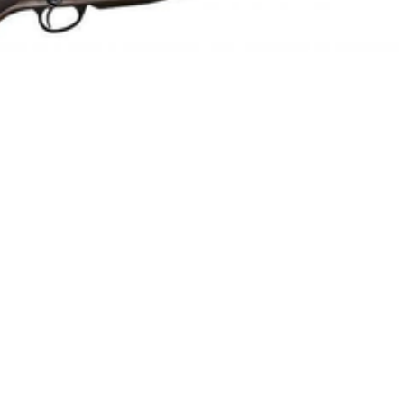
1:8
Enkelpipig
Blånerad
4
Repeter
Cylinderrepeter
Syntet/Plast
Kulgevär
3.2