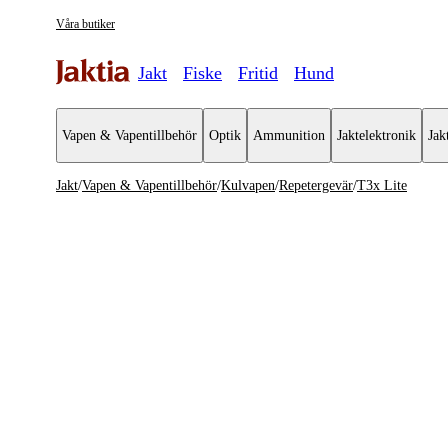
Våra butiker
Jakt
Fiske
Fritid
Hund
Vapen & Vapentillbehör
Optik
Ammunition
Jaktelektronik
Jak
Jakt
/
Vapen & Vapentillbehör
/
Kulvapen
/
Repetergevär
/
T3x Lite
Vapen & Vapentillbehör
Se alla
Se alla K
Kulvapen
Repeterge
Hagelvapen
Halvautom
Vapenpaket
Halvauto
Pistol & Revolver
Begagnade vapen