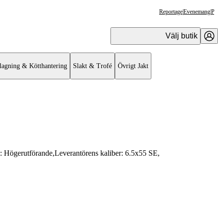
Reportage
|
Evenemang
|
Pr
Välj butik
lagning & Kötthantering
Slakt & Trofé
Övrigt Jakt
e:
Högerutförande
,
Leverantörens kaliber:
6.5x55 SE
,