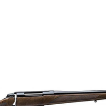
TF1T1913A130760
T3x Lite
M15x1
4020360
6.5x55 SE
9303300000
Lite | Adjustable
Ja
Klass 1
51