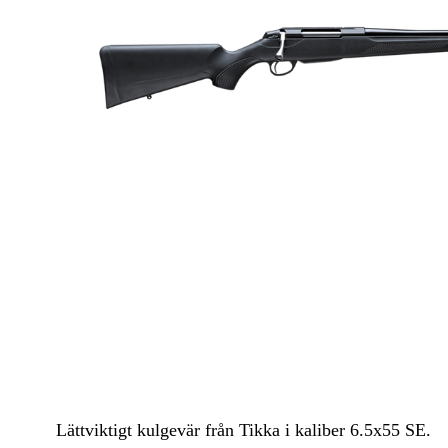
Luftvapen
Vapenvård
Pilbågar och Pilar
Vapenremmar
Stockar och kolvar
Ljuddämpare & Rekylbroms
Reservdelar & Tillbehör
Lättviktigt kulgevär från Tikka i kaliber 6.5x55 SE.