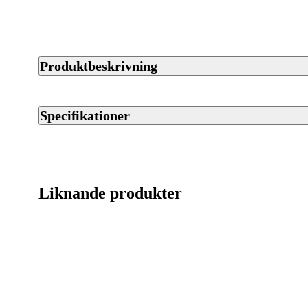
Produktbeskrivning
Tikka T3x Lite Adjustable med justerbar kolv är ett lättviktigt
för jakt i varierande terräng. Geväret har Tikkas mjuka och pål
Specifikationer
precision i jaktsituationer. Köp hos Jaktia.
Artikelnummer
Streckkod EAN / UPCA
Liknande produkter
Varumärke
Kaliber
Ursprungsland
Licenspliktigt