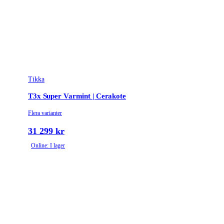
Vapentyp
Kulgevär
Vikt (kg)
3.2
Tikka
T3x Super Varmint | Cerakote
Flera varianter
31 299 kr
Online: I lager