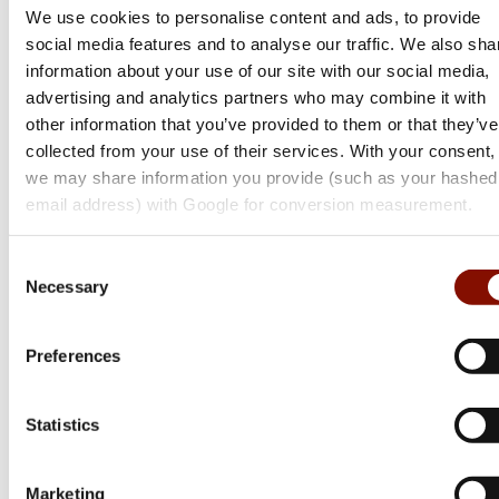
We use cookies to personalise content and ads, to provide
social media features and to analyse our traffic. We also sha
information about your use of our site with our social media,
advertising and analytics partners who may combine it with
other information that you’ve provided to them or that they’ve
collected from your use of their services. With your consent,
we may share information you provide (such as your hashed
email address) with Google for conversion measurement.
Sako
Consent
Necessary
Selection
90 | Hunter
Flera varianter
Preferences
Från 34 199 kr
Online: Få i lager
Statistics
Marketing