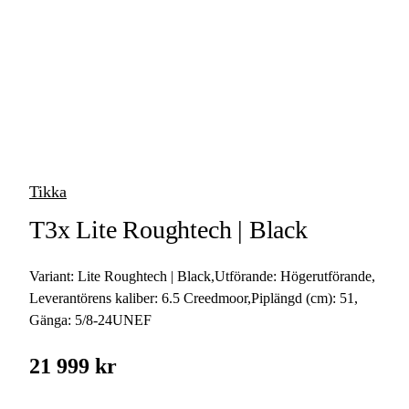
vapen
Luftvapen
Vapenvård
Pilbågar och
Pilar
Tikka
Vapenremmar
T3x Lite Roughtech | Black
Stockar och kolvar
Variant:
Lite Roughtech | Black
,
Utförande:
Högerutförande
,
Ljuddämpare &
Rekylbroms
Leverantörens kaliber:
6.5 Creedmoor
,
Piplängd (cm):
51
,
Gänga:
5/8-24UNEF
Reservdelar &
Tillbehör
21 999 kr