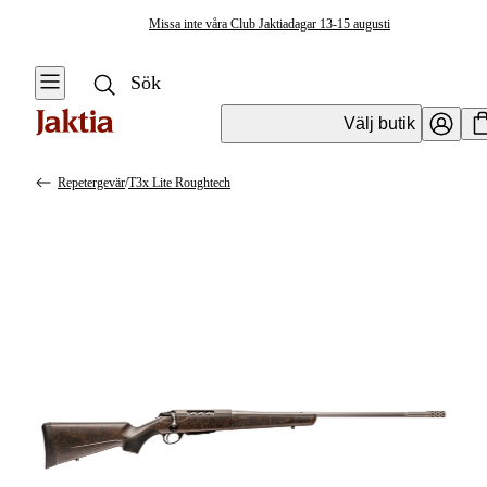
Missa inte våra Club Jaktiadagar 13-15 augusti
Välj butik
Repetergevär
/
T3x Lite Roughtech
Vapen & Vapentillbehör
Se alla
Se alla
Kulvapen
Kulvapen
Repetergevär
Hagelvapen
Halvautomat
Vapenpaket
Halvautomat AR
Pistol &
Revolver
Begagnade