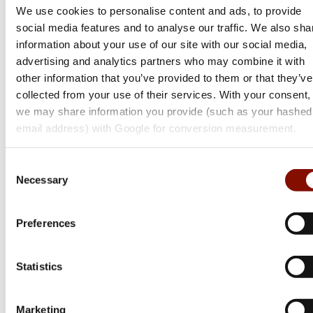
We use cookies to personalise content and ads, to provide
social media features and to analyse our traffic. We also sha
information about your use of our site with our social media,
advertising and analytics partners who may combine it with
other information that you’ve provided to them or that they’ve
collected from your use of their services. With your consent,
we may share information you provide (such as your hashed
email address) with Google for conversion measurement.
Tikka
Consent
Necessary
Selection
T3x Lite
Flera varianter
Preferences
Från 17 999 kr
Online: Få i lager
Statistics
Marketing