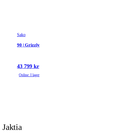
Sako
90 | Grizzly
43 799 kr
Online: I lager
Jaktia