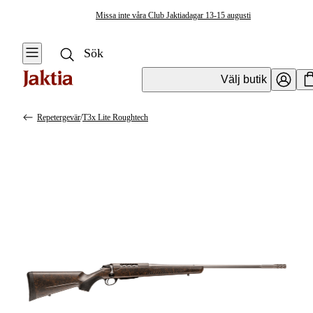
Missa inte våra Club Jaktiadagar 13-15 augusti
Välj butik
Repetergevär
/
T3x Lite Roughtech
Vapen & Vapentillbehör
Se alla
Se alla
Kulvapen
Kulvapen
Repetergevär
Hagelvapen
Halvautomat
Vapenpaket
Halvautomat AR
Pistol &
Revolver
Begagnade