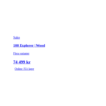
Stockmaterial
Syntet/Plast
Vapentyp
Kulgevär
Vikt (kg)
3.219
Sako
100 Explorer | Wood
Flera varianter
74 499 kr
Online: Få i lager