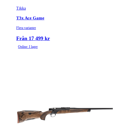
Tikka
Tullstatsnummer
9303300000
T3x Ace Game
Lite Roughtech |
Variant
Flera varianter
Black
Från 17 499 kr
Piplängd (cm)
62
Online: I lager
Räffelstigning
1:8
Piptyp
Enkelpipig
Ytbehandling (blånerad, rostfri, cerakote-behandlad)
Blånerad
Patronantal
3
Omladdningsfunktion
Repeter
Repetertyp
Cylinderrepeter