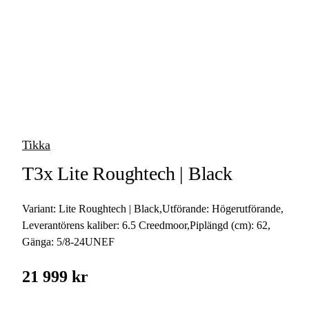
vapen
Luftvapen
Vapenvård
Pilbågar och
Pilar
Tikka
Vapenremmar
T3x Lite Roughtech | Black
Stockar och kolvar
Variant:
Lite Roughtech | Black
,
Utförande:
Högerutförande
,
Ljuddämpare &
Rekylbroms
Leverantörens kaliber:
6.5 Creedmoor
,
Piplängd (cm):
62
,
Gänga:
5/8-24UNEF
Reservdelar &
Tillbehör
21 999 kr