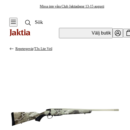
Missa inte våra Club Jaktiadagar 13-15 augusti
Välj butik
Repetergevär
/
T3x Lite Veil
Vapen & Vapentillbehör
Se alla
Se alla
Kulvapen
Kulvapen
Repetergevär
Hagelvapen
Halvautomat
Vapenpaket
Halvautomat AR
Pistol &
Revolver
Begagnade