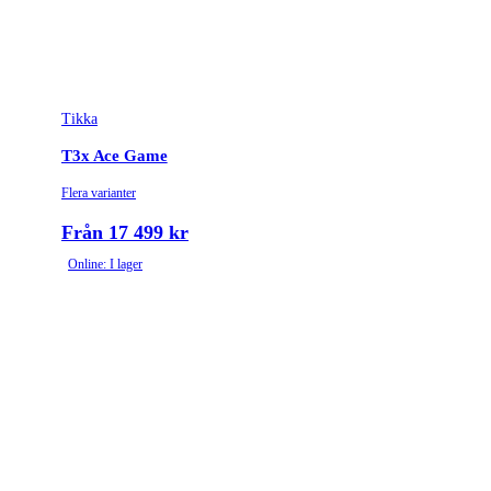
Leverantörens artikelnummer
4020926
Leverantörens kaliber
300 Win. Mag.
Tikka
Tullstatsnummer
9303300000
T3x Ace Game
Variant
Lite Veil | Wideland
Flera varianter
Piplängd (cm)
62
Från 17 499 kr
Online: I lager
Räffelstigning
1:10
Piptyp
Enkelpipig
Ytbehandling (blånerad, rostfri, cerakote-behandlad)
Rostfri
Patronantal
3
Omladdningsfunktion
Repeter