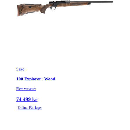
Repetertyp
Cylinderrepeter
Stockmaterial
Syntet/Plast
Vapentyp
Kulgevär
Vikt (kg)
3.2
Sako
100 Explorer | Wood
Flera varianter
74 499 kr
Online: Få i lager