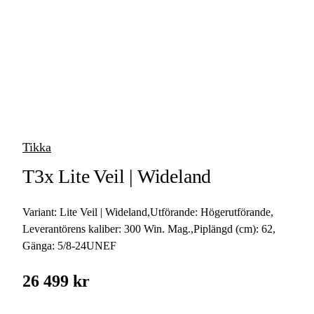
vapen
Luftvapen
Vapenvård
Pilbågar och
Pilar
Tikka
Vapenremmar
T3x Lite Veil | Wideland
Stockar och kolvar
Variant:
Lite Veil | Wideland
,
Utförande:
Högerutförande
,
Ljuddämpare &
Rekylbroms
Leverantörens kaliber:
300 Win. Mag.
,
Piplängd (cm):
62
,
Gänga:
5/8-24UNEF
Reservdelar &
Tillbehör
26 499 kr