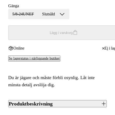
Gänga
5/8-24UNEF
Slutsåld
Lägg i varukorg
Online
Ej i la
Se lagerstatus i närliggande butiker
Du är jägare och måste förbli osynlig. Låt inte
minsta detalj avslöja dig.
Produktbeskrivning
• Cerakote-beläggning förbättrar vädertåligheten