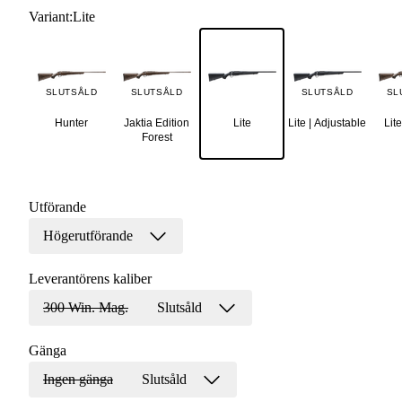
Variant
:
Lite
SLUTSÅLD
SLUTSÅLD
SLUTSÅLD
SL
Hunter
Jaktia Edition
Lite
Lite | Adjustable
Lite
Forest
Utförande
Högerutförande
Leverantörens kaliber
300 Win. Mag.
Slutsåld
Gänga
Ingen gänga
Slutsåld