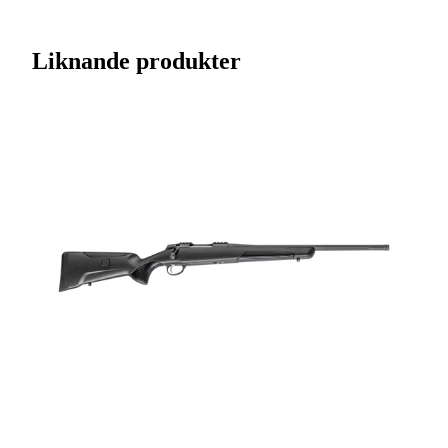
Streckkod EAN / UPCA
6438053069646
Liknande produkter
Varumärke
Tikka
Kaliber
.300 (7,62x66BR)
Ursprungsland
FI
Licenspliktigt
Ja
Tillverkarens artikelnummer
TF1T33LL103
Modell
T3x Lite
Gänga
Ingen gänga
Leverantörens artikelnummer
4020572
Leverantörens kaliber
300 Win. Mag.