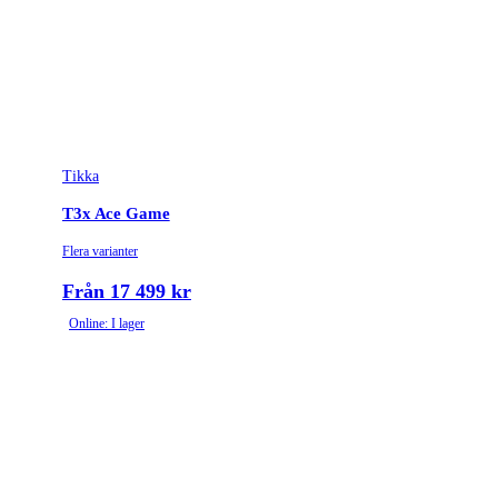
Vikt (kg)
2.9455
Tikka
T3x Ace Game
Flera varianter
Från 17 499 kr
Online: I lager