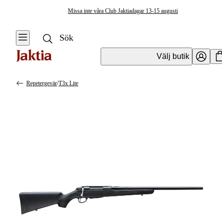
Missa inte våra Club Jaktiadagar 13-15 augusti
Välj butik
Repetergevär
/
T3x Lite
Vapen & Vapentillbehör
Se alla
Se alla
Kulvapen
Kulvapen
Repetergevär
Hagelvapen
Halvautomat
Vapenpaket
Halvautomat AR
Pistol &
Revolver
Begagnade