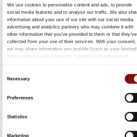
We use cookies to personalise content and ads, to provide
social media features and to analyse our traffic. We also sha
information about your use of our site with our social media,
advertising and analytics partners who may combine it with
other information that you’ve provided to them or that they’ve
collected from your use of their services. With your consent,
we may share information you provide (such as your hashed
email address) with Google for conversion measurement.
Tikka
Consent
Necessary
Selection
T3x Hunter
Flera varianter
Preferences
Från 21 399 kr
Online: Få i lager
Statistics
Marketing