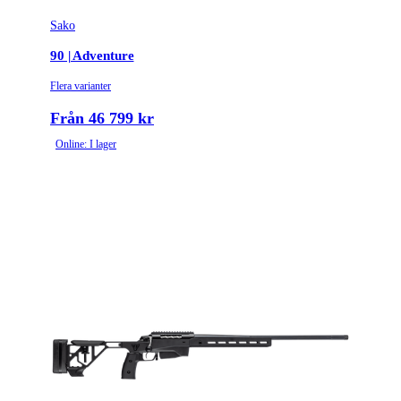
Sako
Tullstatsnummer
9303300000
90 | Adventure
Variant
Lite
Flera varianter
Piplängd (cm)
62
Från 46 799 kr
Online: I lager
Piptyp
Enkelpipig
Ytbehandling (blånerad, rostfri, cerakote-behandlad)
Blånerad
Patronantal
3
Omladdningsfunktion
Repeter
Repetertyp
Cylinderrepeter
Stockmaterial
Syntet/Plast
Vapentyp
Kulgevär