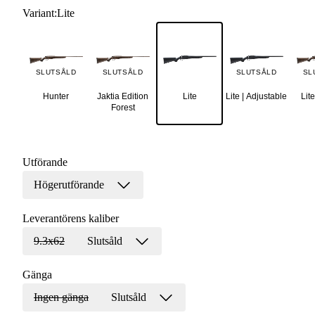
Variant
:
Lite
SLUTSÅLD
SLUTSÅLD
SLUTSÅLD
SL
Hunter
Jaktia Edition
Lite
Lite | Adjustable
Lite
Forest
Utförande
Högerutförande
Leverantörens kaliber
9.3x62
Slutsåld
Gänga
Ingen gänga
Slutsåld