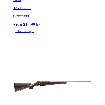
Tikka
Variant
Lite
T3x Hunter
Piplängd (cm)
51
Flera varianter
Piptyp
Enkelpipig
Från 21 399 kr
Online: Få i lager
Ytbehandling (blånerad, rostfri, cerakote-behandlad)
Blånerad
Patronantal
3
Omladdningsfunktion
Repeter
Repetertyp
Cylinderrepeter
Stockmaterial
Syntet/Plast
Vapentyp
Kulgevär
Vikt (kg)
2.7421