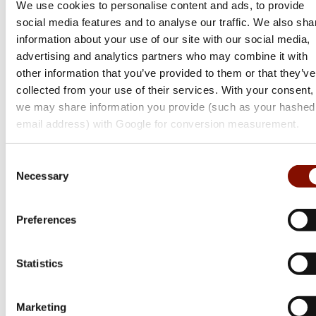
We use cookies to personalise content and ads, to provide
social media features and to analyse our traffic. We also sha
information about your use of our site with our social media,
advertising and analytics partners who may combine it with
other information that you’ve provided to them or that they’ve
collected from your use of their services. With your consent,
we may share information you provide (such as your hashed
email address) with Google for conversion measurement.
Tikka
Consent
T3x Ace Game
Necessary
Selection
Flera varianter
Från 17 499 kr
Preferences
Online: I lager
Statistics
Marketing