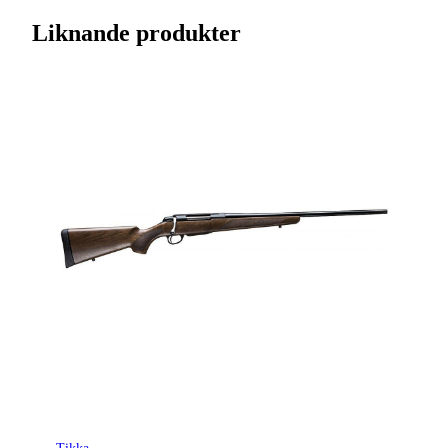
Varumärke
Tikka
Liknande produkter
Kaliber
9,3x62
Ursprungsland
FI
Licenspliktigt
Ja
Tillverkarens artikelnummer
TF1T40LL103MT
Modell
T3x Lite
Gänga
Ingen gänga
Leverantörens artikelnummer
4021218
Leverantörens kaliber
9.3x62
Tullstatsnummer
9303300000