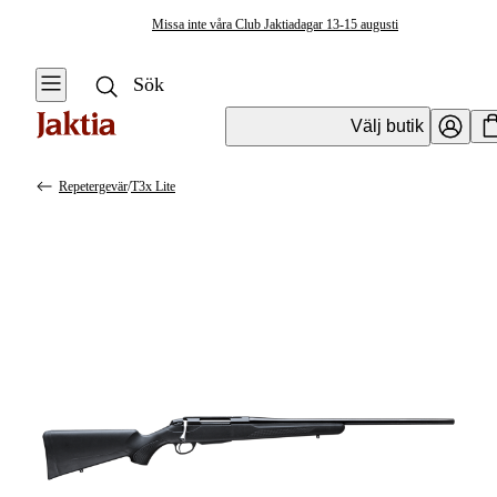
Missa inte våra Club Jaktiadagar 13-15 augusti
Välj butik
Repetergevär
/
T3x Lite
Vapen & Vapentillbehör
Se alla
Se alla
Kulvapen
Kulvapen
Repetergevär
Hagelvapen
Halvautomat
Vapenpaket
Halvautomat AR
Pistol &
Revolver
Begagnade