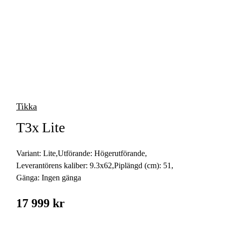
vapen
Luftvapen
Vapenvård
Pilbågar och
Pilar
Tikka
Vapenremmar
T3x Lite
Stockar och kolvar
Variant:
Lite
,
Utförande:
Högerutförande
,
Ljuddämpare &
Rekylbroms
Leverantörens kaliber:
9.3x62
,
Piplängd (cm):
51
,
Gänga:
Ingen gänga
Reservdelar &
Tillbehör
17 999 kr