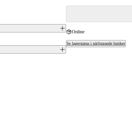
Online
ggt för jakt i varierande terräng.
Se lagerstatus i närliggande butiker
precision i jaktsituationer. Köp hos
J0047556
Tikka
.308 (7,62x51)
FI
Ja
TF1T29LL103MT