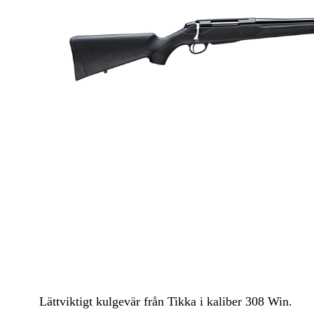
Luftvapen
Vapenvård
Pilbågar och Pilar
Vapenremmar
Stockar och kolvar
Ljuddämpare & Rekylbroms
Reservdelar & Tillbehör
Lättviktigt kulgevär från Tikka i kaliber 308 Win.