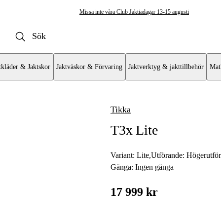
Missa inte våra Club Jaktiadagar 13-15 augusti
tkläder & Jaktskor
Jaktväskor & Förvaring
Jaktverktyg & jakttillbehör
Mat
Tikka
ulvapen
T3x Lite
vär
at
Variant:
Lite
,
Utförande:
Högerutfö
Gänga:
Ingen gänga
mat AR
17 999 kr