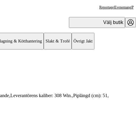
Reportage
|
Evenemang
|
Pr
Välj butik
lagning & Kötthantering
Slakt & Trofé
Övrigt Jakt
rande
,
Leverantörens kaliber:
308 Win.
,
Piplängd (cm):
51
,