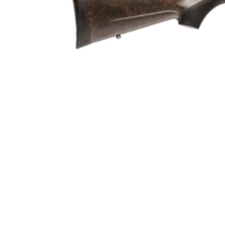
Patronantal
Omladdningsfunktion
Repetertyp
Stockmaterial
Vapentyp
Vikt (kg)