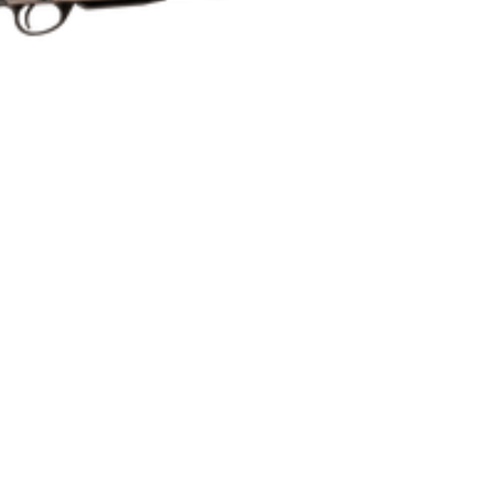
3
Repeter
Cylinderrepeter
Syntet/Plast
Kulgevär
2.7421