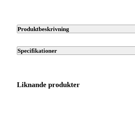
Produktbeskrivning
Tikka T3x Lite är ett lättviktigt kulgevär i kaliber 308 Win., by
Geväret har Tikkas mjuka och pålitliga slutstycke och ger god 
Specifikationer
Jaktia.
Artikelnummer
Varumärke
Liknande produkter
Kaliber
Ursprungsland
Licenspliktigt
Tillverkarens artikelnummer