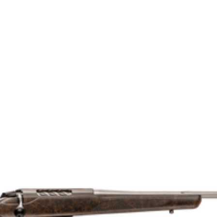
T3x Lite
Ingen gänga
4021196
308 Win.
9303300000
Lite
Klass 1
51
Enkelpipig
Blånerad