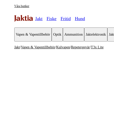
Våra butiker
Jakt
Fiske
Fritid
Hund
Vapen & Vapentillbehör
Optik
Ammunition
Jaktelektronik
Jak
Jakt
/
Vapen & Vapentillbehör
/
Kulvapen
/
Repetergevär
/
T3x Lite
Vapen & Vapentillbehör
Se alla
Se alla K
Kulvapen
Repeterge
Hagelvapen
Halvautom
Vapenpaket
Halvauto
Pistol & Revolver
Begagnade vapen