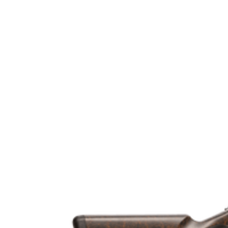
Modell
Gänga
Leverantörens artikelnummer
Leverantörens kaliber
Tullstatsnummer
Variant
Ammunitionsklass
Piplängd (cm)
Piptyp
Ytbehandling (blånerad, rostfri, cerakote-behandlad)