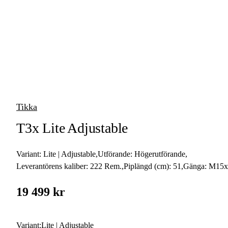
vapen
Luftvapen
Vapenvård
Pilbågar och
Pilar
Tikka
Vapenremmar
T3x Lite Adjustable
Stockar och kolvar
Variant:
Lite | Adjustable
,
Utförande:
Högerutförande
,
Ljuddämpare &
Rekylbroms
Leverantörens kaliber:
222 Rem.
,
Piplängd (cm):
51
,
Gänga:
M15x
Reservdelar &
19 499 kr
Tillbehör
Variant
:
Lite | Adjustable