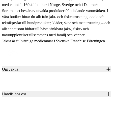
med ett totalt 160-tal butiker i Norge, Sverige och i Danmark.
Sortimentet består av utvalda produkter från ledande varumärken. I
våra butiker hittar du allt från jakt- och fiskeutrustning, optik och
teknikprylar till hundprodukter, kläder, skor och matutrustning – och
allt annat som bidrar till bästa tänkbara jakt-, fiske- och
naturupplevelser tillsammans med familj och vänner.
Jaktia är fullvärdiga medlemmar i Svenska Franchise Föreningen.
Om Jaktia
Kontakt
Vår historia
Karriär
Handla hos oss
Club Jaktia
Våra butiker
Presentkort
Våra varumärken
Jaktia Pay
Notiser