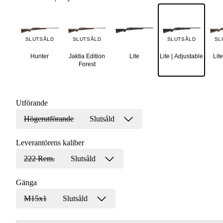
SLUTSÅLD
SLUTSÅLD
SLUTSÅLD
SL
Hunter
Jaktia Edition
Lite
Lite | Adjustable
Lite
Forest
Utförande
Högerutförande
Slutsåld
Leverantörens kaliber
222 Rem.
Slutsåld
Gänga
M15x1
Slutsåld