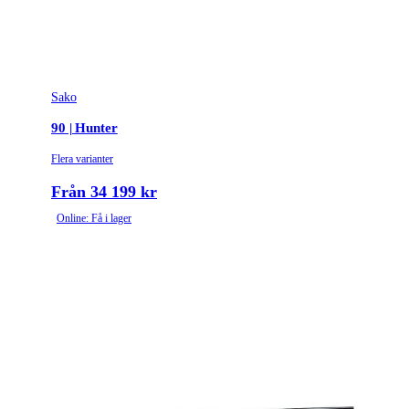
Stockmaterial
Syntet/Plast
Vapentyp
Kulgevär
Vikt (kg)
3.2
Sako
90 | Hunter
Flera varianter
Från 34 199 kr
Online: Få i lager