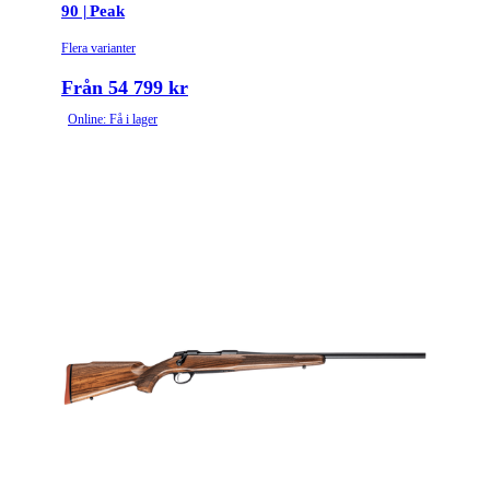
90 | Peak
Variant
Lite | Adjustable
Flera varianter
Justerbar Kolvkam (Ja/Nej)
Ja
Från 54 799 kr
Online: Få i lager
Ammunitionsklass
Klass 2
Piplängd (cm)
51
Räffelstigning
1:14
Piptyp
Enkelpipig
Ytbehandling (blånerad, rostfri, cerakote-behandlad)
Blånerad
Patronantal
5
Omladdningsfunktion
Repeter
Repetertyp
Cylinderrepeter