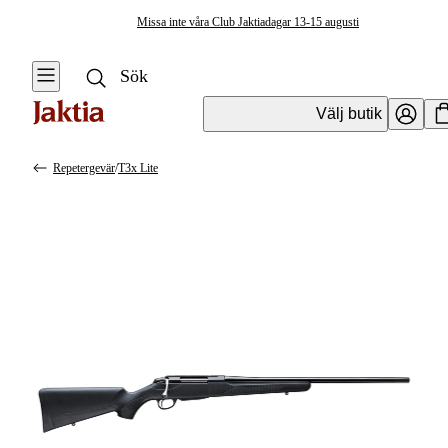
Missa inte våra Club Jaktiadagar 13-15 augusti
Välj butik
Repetergevär
/
T3x Lite
Vapen & Vapentillbehör
Se alla
Se alla
Kulvapen
Kulvapen
Repetergevär
Hagelvapen
Halvautomat
Vapenpaket
Halvautomat AR
Pistol &
Revolver
Begagnade