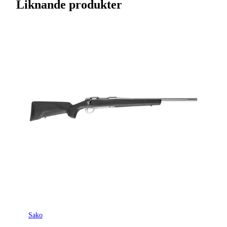
Liknande produkter
Varumärke
Tikka
Kaliber
.222 (5,7x43)
Ursprungsland
FI
Licenspliktigt
Ja
Tillverkarens artikelnummer
TF1T0913A130766
Modell
T3x Lite
Gänga
M15x1
Leverantörens artikelnummer
4020648
Leverantörens kaliber
222 Rem.
Sako
Tullstatsnummer
9303300000