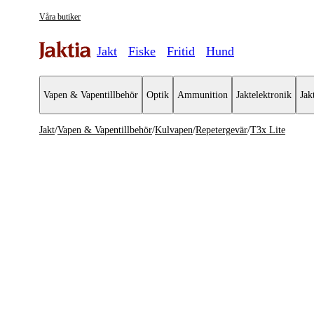
Våra butiker
Jakt
Fiske
Fritid
Hund
Vapen & Vapentillbehör
Optik
Ammunition
Jaktelektronik
Jak
Jakt
/
Vapen & Vapentillbehör
/
Kulvapen
/
Repetergevär
/
T3x Lite
Vapen & Vapentillbehör
Se alla
Se alla K
Kulvapen
Repeterge
Hagelvapen
Halvautom
Vapenpaket
Halvauto
Pistol & Revolver
Begagnade vapen