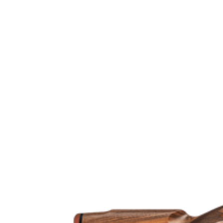
Modell
Gänga
Leverantörens artikelnummer
Leverantörens kaliber
Tullstatsnummer
Variant
Piplängd (cm)
Piptyp
Ytbehandling (blånerad, rostfri, cerakote-behandlad)
Patronantal