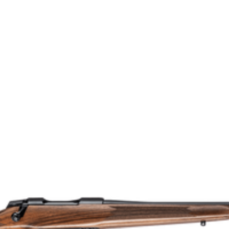
T3x Lite
Ingen gänga
4021178
243 Win.
9303300000
Lite | Adjustable
51
Enkelpipig
Blånerad
3