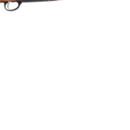
Repeter
Cylinderrepeter
Syntet/Plast
Kulgevär
2.7421