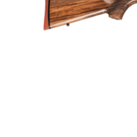
Omladdningsfunktion
Repetertyp
Stockmaterial
Vapentyp
Vikt (kg)