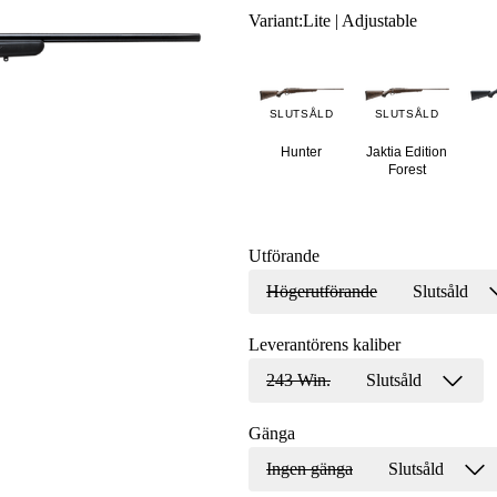
Variant
:
Lite | Adjustable
SLUTSÅLD
SLUTSÅLD
Hunter
Jaktia Edition
Forest
Utförande
Högerutförande
Slutsåld
Leverantörens kaliber
243 Win.
Slutsåld
Gänga
Ingen gänga
Slutsåld