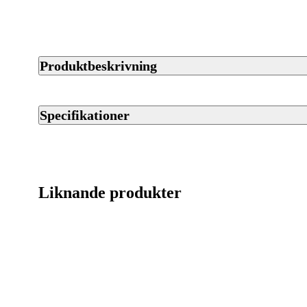
Produktbeskrivning
Tikka T3x Lite Adjustable med justerbar kolv är ett lättviktigt
för jakt i varierande terräng. Geväret har Tikkas mjuka och pål
Specifikationer
precision i jaktsituationer. Köp hos Jaktia.
Artikelnummer
Varumärke
Liknande produkter
Kaliber
Ursprungsland
Licenspliktigt
Tillverkarens artikelnummer