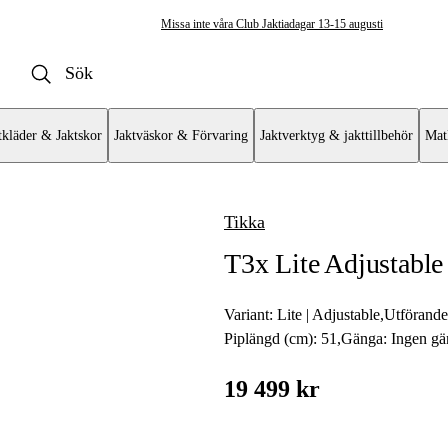
Missa inte våra Club Jaktiadagar 13-15 augusti
tkläder & Jaktskor
Jaktväskor & Förvaring
Jaktverktyg & jakttillbehör
Mat
Tikka
ulvapen
T3x Lite Adjustable
vär
at
Variant:
Lite | Adjustable
,
Utförand
Piplängd (cm):
51
,
Gänga:
Ingen gä
mat AR
19 499 kr