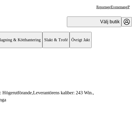
Reportage
|
Evenemang
|
Pr
Välj butik
lagning & Kötthantering
Slakt & Trofé
Övrigt Jakt
e:
Högerutförande
,
Leverantörens kaliber:
243 Win.
,
nga