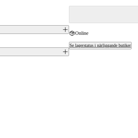
Online
 kulgevär i kaliber 243 Win., byggt
Se lagerstatus i närliggande butiker
itliga slutstycke och ger god
J0047576
Tikka
.243 (6,1x52)
FI
Ja
TF1T15YL103MT