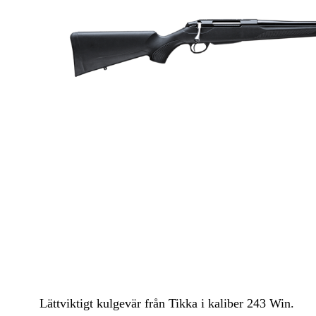
Luftvapen
Vapenvård
Pilbågar och Pilar
Vapenremmar
Stockar och kolvar
Ljuddämpare & Rekylbroms
Reservdelar & Tillbehör
Lättviktigt kulgevär från Tikka i kaliber 243 Win.