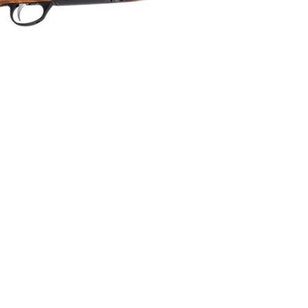
1:8
Enkelpipig
Blånerad
4
Repeter
Cylinderrepeter
Syntet/Plast
Kulgevär
3.2