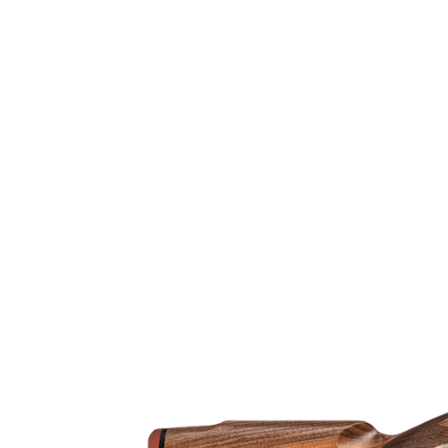
Tillverkarens artikelnummer
Modell
Gänga
Leverantörens artikelnummer
Leverantörens kaliber
Tullstatsnummer
Variant
Justerbar Kolvkam (Ja/Nej)
Ammunitionsklass
Piplängd (cm)