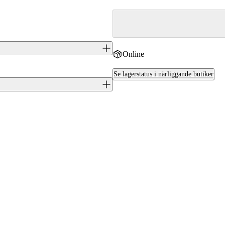
Online
 kulgevär i kaliber 243 Win., byggt
Se lagerstatus i närliggande butiker
itliga slutstycke och ger god
J0047577
6438053181652
Tikka
.243 (6,1x52)
FI
Ja