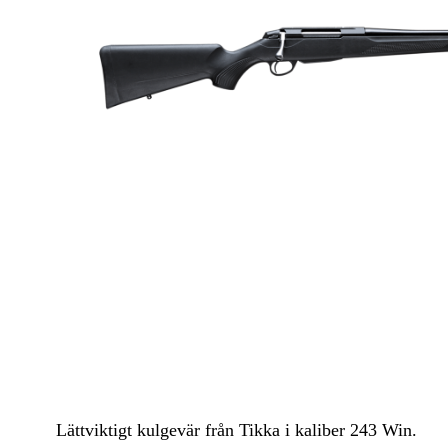
Luftvapen
Vapenvård
Pilbågar och Pilar
Vapenremmar
Stockar och kolvar
Ljuddämpare & Rekylbroms
Reservdelar & Tillbehör
Lättviktigt kulgevär från Tikka i kaliber 243 Win.