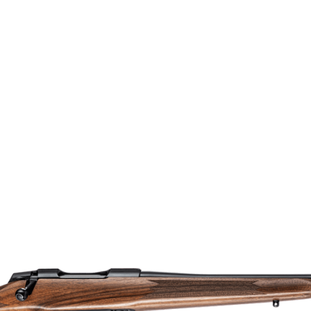
TF1T1513A130760
T3x Lite
M15x1
4020646
243 Win.
9303300000
Lite | Adjustable
Ja
Klass 1
51