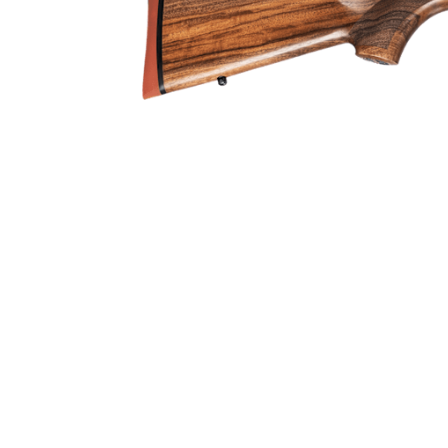
Räffelstigning
Piptyp
Ytbehandling (blånerad, rostfri, cerakote-behandlad)
Patronantal
Omladdningsfunktion
Repetertyp
Stockmaterial
Vapentyp
Vikt (kg)