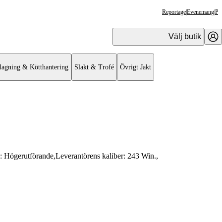
Reportage
|
Evenemang
|
Pr
Välj butik
lagning & Kötthantering
Slakt & Trofé
Övrigt Jakt
e:
Högerutförande
,
Leverantörens kaliber:
243 Win.
,