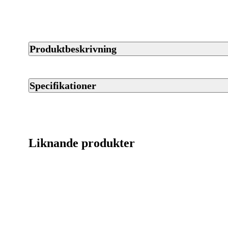
Produktbeskrivning
Tikka T3x Lite Adjustable med justerbar kolv är ett lättviktigt
för jakt i varierande terräng. Geväret har Tikkas mjuka och pål
Specifikationer
precision i jaktsituationer. Köp hos Jaktia.
Artikelnummer
Streckkod EAN / UPCA
Liknande produkter
Varumärke
Kaliber
Ursprungsland
Licenspliktigt