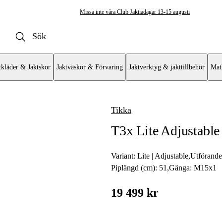
Missa inte våra Club Jaktiadagar 13-15 augusti
tkläder & Jaktskor
Jaktväskor & Förvaring
Jaktverktyg & jakttillbehör
Mat
Tikka
ulvapen
T3x Lite Adjustable
vär
at
Variant:
Lite | Adjustable
,
Utförand
Piplängd (cm):
51
,
Gänga:
M15x1
mat AR
19 499 kr