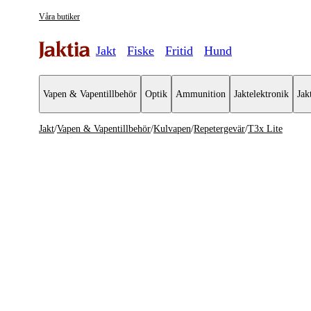
Våra butiker
Jakt
Fiske
Fritid
Hund
Vapen & Vapentillbehör
Optik
Ammunition
Jaktelektronik
Jak
Jakt
/
Vapen & Vapentillbehör
/
Kulvapen
/
Repetergevär
/
T3x Lite
Vapen & Vapentillbehör
Se alla
Se alla K
Kulvapen
Repeterge
Hagelvapen
Halvautom
Vapenpaket
Halvauto
Pistol & Revolver
Begagnade vapen