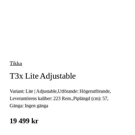
vapen
Luftvapen
Vapenvård
Pilbågar och
Pilar
Tikka
Vapenremmar
T3x Lite Adjustable
Stockar och kolvar
Variant:
Lite | Adjustable
,
Utförande:
Högerutförande
,
Ljuddämpare &
Rekylbroms
Leverantörens kaliber:
223 Rem.
,
Piplängd (cm):
57
,
Gänga:
Ingen gänga
Reservdelar &
Tillbehör
19 499 kr