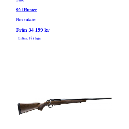
Sako
Tullstatsnummer
9303300000
90 | Hunter
Variant
Lite | Adjustable
Flera varianter
Justerbar Kolvkam (Ja/Nej)
Ja
Från 34 199 kr
Online: Få i lager
Ammunitionsklass
Klass 2
Piplängd (cm)
57
Räffelstigning
1:8
Piptyp
Enkelpipig
Ytbehandling (blånerad, rostfri, cerakote-behandlad)
Blånerad
Patronantal
5
Omladdningsfunktion
Repeter
Repetertyp
Cylinderrepeter