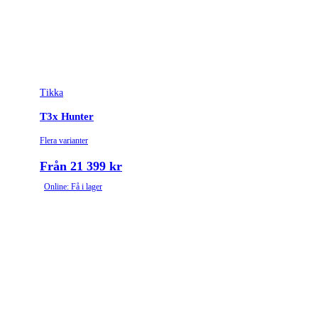
Stockmaterial
Syntet/Plast
Vapentyp
Kulgevär
Vikt (kg)
3.2
Tikka
T3x Hunter
Flera varianter
Från 21 399 kr
Online: Få i lager