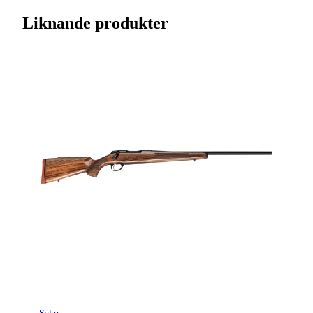
Streckkod EAN / UPCA
6438053071977
Liknande produkter
Varumärke
Tikka
Kaliber
.223 (5,7x45)
Ursprungsland
FI
Licenspliktigt
Ja
Tillverkarens artikelnummer
TF1T11YL103
Modell
T3x Lite
Gänga
Ingen gänga
Leverantörens artikelnummer
4021068
Leverantörens kaliber
223 Rem.