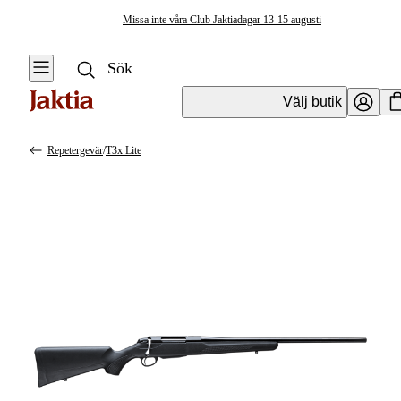
Missa inte våra Club Jaktiadagar 13-15 augusti
Välj butik
Repetergevär
/
T3x Lite
Vapen & Vapentillbehör
Se alla
Se alla
Kulvapen
Kulvapen
Repetergevär
Hagelvapen
Halvautomat
Vapenpaket
Halvautomat AR
Pistol &
Revolver
Begagnade