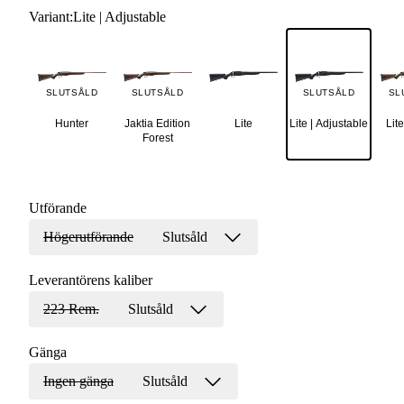
Variant
:
Lite | Adjustable
SLUTSÅLD
SLUTSÅLD
SLUTSÅLD
SL
Hunter
Jaktia Edition
Lite
Lite | Adjustable
Lite
Forest
Utförande
Högerutförande
Slutsåld
Leverantörens kaliber
223 Rem.
Slutsåld
Gänga
Ingen gänga
Slutsåld