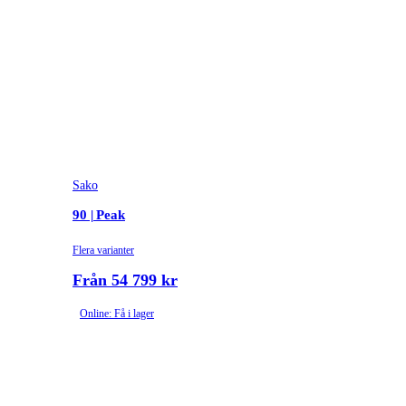
Sako
90 | Peak
Flera varianter
Från 54 799 kr
Online: Få i lager