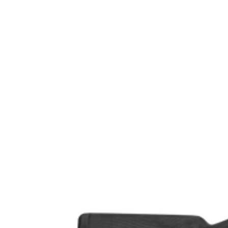
Modell
Gänga
Leverantörens artikelnummer
Leverantörens kaliber
Tullstatsnummer
Variant
Justerbar Kolvkam (Ja/Nej)
Ammunitionsklass
Piplängd (cm)
Räffelstigning