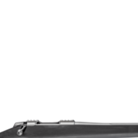
T3x Lite
M15x1
4020901
308 Win.
9303300000
Lite | Adjustable
Ja
Klass 1
51
1:10