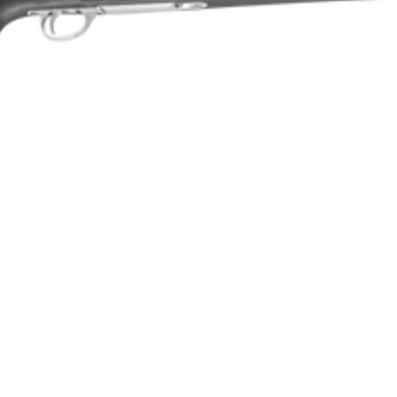
Enkelpipig
Blånerad
4
Repeter
Cylinderrepeter
Syntet/Plast
Kulgevär
3.1