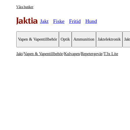
Våra butiker
Jakt
Fiske
Fritid
Hund
Vapen & Vapentillbehör
Optik
Ammunition
Jaktelektronik
Jak
Jakt
/
Vapen & Vapentillbehör
/
Kulvapen
/
Repetergevär
/
T3x Lite
Vapen & Vapentillbehör
Se alla
Se alla K
Kulvapen
Repeterge
Hagelvapen
Halvautom
Vapenpaket
Halvauto
Pistol & Revolver
Begagnade vapen