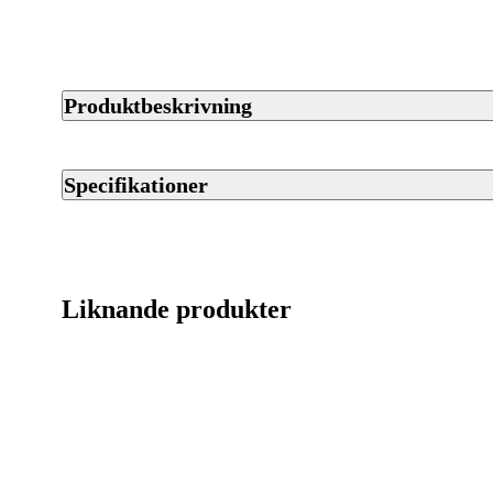
Produktbeskrivning
Tikka T3x Lite Adjustable med justerbar kolv är ett lättviktigt
för jakt i varierande terräng. Geväret har Tikkas mjuka och pål
Specifikationer
precision i jaktsituationer. Köp hos Jaktia.
Artikelnummer
Varumärke
Liknande produkter
Kaliber
Ursprungsland
Licenspliktigt
Tillverkarens artikelnummer