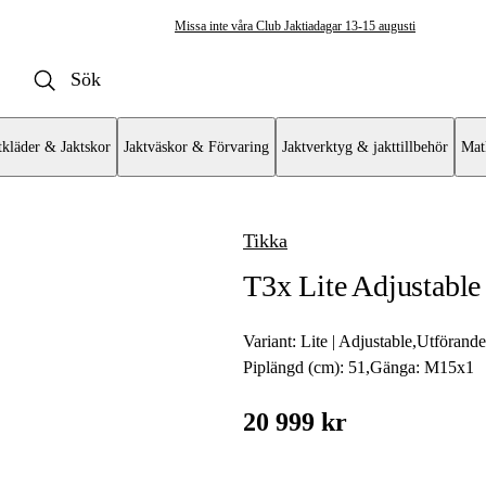
Missa inte våra Club Jaktiadagar 13-15 augusti
tkläder & Jaktskor
Jaktväskor & Förvaring
Jaktverktyg & jakttillbehör
Mat
Tikka
ulvapen
T3x Lite Adjustable
vär
at
Variant:
Lite | Adjustable
,
Utförand
Piplängd (cm):
51
,
Gänga:
M15x1
mat AR
20 999 kr