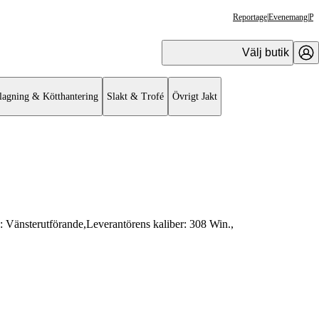
Reportage
|
Evenemang
|
Pr
Välj butik
lagning & Kötthantering
Slakt & Trofé
Övrigt Jakt
e:
Vänsterutförande
,
Leverantörens kaliber:
308 Win.
,