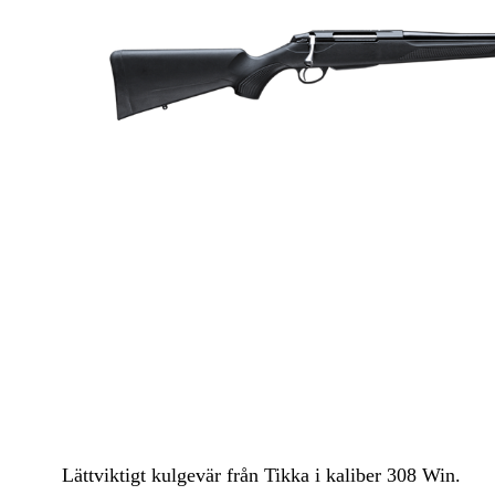
Luftvapen
Vapenvård
Pilbågar och Pilar
Vapenremmar
Stockar och kolvar
Ljuddämpare & Rekylbroms
Reservdelar & Tillbehör
Lättviktigt kulgevär från Tikka i kaliber 308 Win.