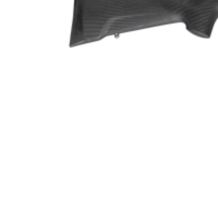
Piptyp
Ytbehandling (blånerad, rostfri, cerakote-behandlad)
Patronantal
Omladdningsfunktion
Repetertyp
Stockmaterial
Vapentyp
Vikt (kg)