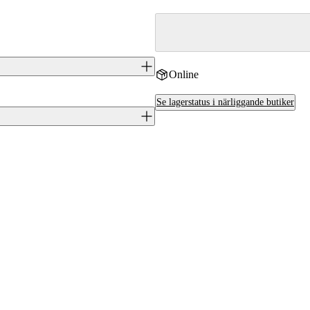
Online
 kulgevär i kaliber 308 Win., byggt
Se lagerstatus i närliggande butiker
itliga slutstycke och ger god
J0047621
Tikka
.308 (7,62x51)
FI
Ja
TF1T2913B130763