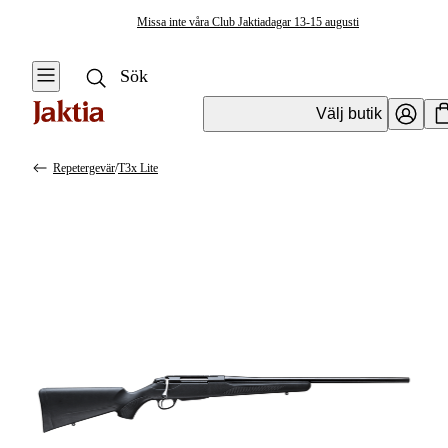
Missa inte våra Club Jaktiadagar 13-15 augusti
Välj butik
Repetergevär
/
T3x Lite
Vapen & Vapentillbehör
Se alla
Se alla
Kulvapen
Kulvapen
Repetergevär
Hagelvapen
Halvautomat
Vapenpaket
Halvautomat AR
Pistol &
Revolver
Begagnade