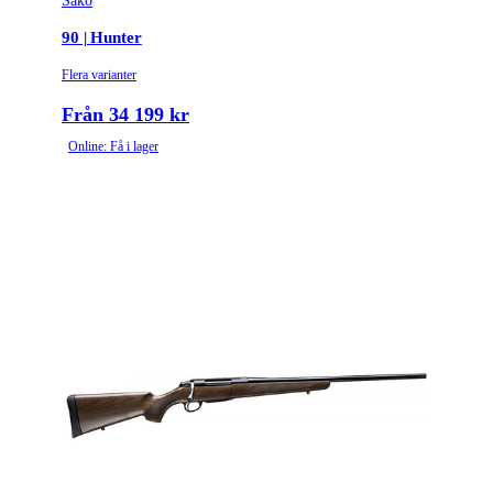
Sako
Tullstatsnummer
9303300000
90 | Hunter
Variant
Lite | Stainless
Flera varianter
Piplängd (cm)
57
Från 34 199 kr
Online: Få i lager
Piptyp
Enkelpipig
Ytbehandling (blånerad, rostfri, cerakote-behandlad)
Rostfri
Patronantal
3
Omladdningsfunktion
Repeter
Repetertyp
Cylinderrepeter
Stockmaterial
Syntet/Plast
Vapentyp
Kulgevär
Vikt (kg)
2.904