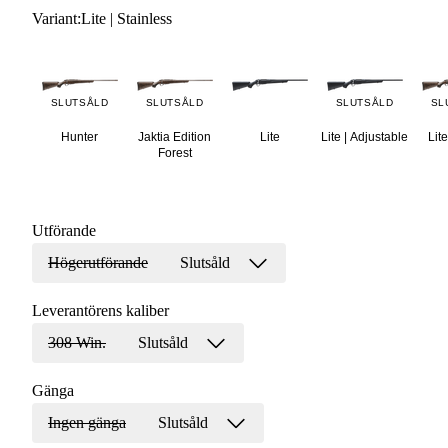
Variant
:
Lite | Stainless
SLUTSÅLD
SLUTSÅLD
SLUTSÅLD
SL
Hunter
Jaktia Edition
Lite
Lite | Adjustable
Lite
Forest
Utförande
Högerutförande
Slutsåld
Leverantörens kaliber
308 Win.
Slutsåld
Gänga
Ingen gänga
Slutsåld