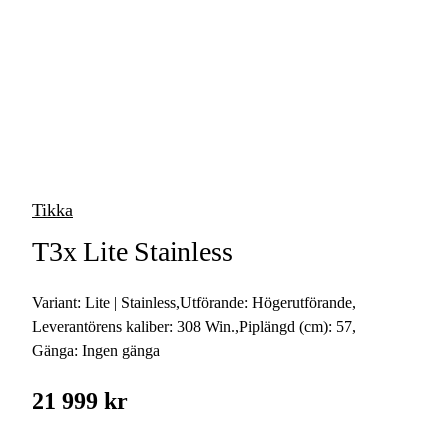
vapen
Luftvapen
Vapenvård
Pilbågar och
Pilar
Tikka
Vapenremmar
T3x Lite Stainless
Stockar och kolvar
Variant:
Lite | Stainless
,
Utförande:
Högerutförande
,
Ljuddämpare &
Rekylbroms
Leverantörens kaliber:
308 Win.
,
Piplängd (cm):
57
,
Gänga:
Ingen gänga
Reservdelar &
Tillbehör
21 999 kr