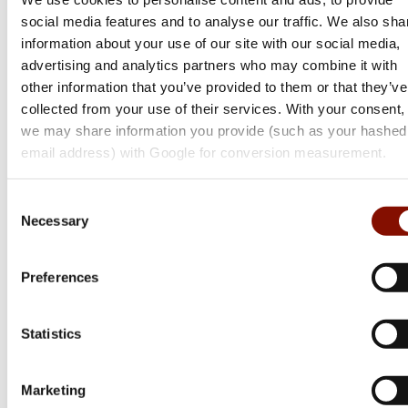
social media features and to analyse our traffic. We also sha
information about your use of our site with our social media,
advertising and analytics partners who may combine it with
other information that you’ve provided to them or that they’ve
collected from your use of their services. With your consent,
we may share information you provide (such as your hashed
email address) with Google for conversion measurement.
Tikka
Consent
T3x Ace Target
Necessary
Selection
Flera varianter
Preferences
Från 26 799 kr
Online: Få i lager
Statistics
Marketing