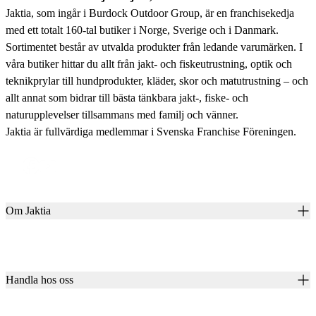
Jaktia, som ingår i Burdock Outdoor Group, är en franchisekedja
med ett totalt 160-tal butiker i Norge, Sverige och i Danmark.
Sortimentet består av utvalda produkter från ledande varumärken. I
våra butiker hittar du allt från jakt- och fiskeutrustning, optik och
teknikprylar till hundprodukter, kläder, skor och matutrustning – och
allt annat som bidrar till bästa tänkbara jakt-, fiske- och
naturupplevelser tillsammans med familj och vänner.
Jaktia är fullvärdiga medlemmar i Svenska Franchise Föreningen.
Om Jaktia
Kontakt
Vår historia
Karriär
Handla hos oss
Club Jaktia
Våra butiker
Presentkort
Våra varumärken