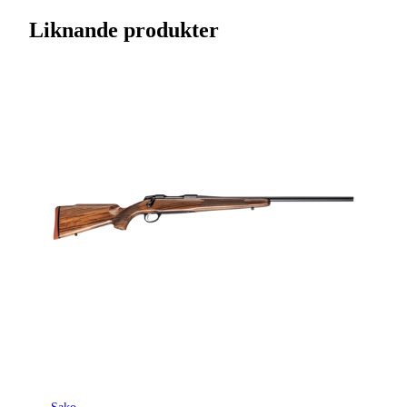
Streckkod EAN / UPCA
6438053075180
Liknande produkter
Varumärke
Tikka
Kaliber
.308 (7,62x51)
Ursprungsland
FI
Licenspliktigt
Ja
Tillverkarens artikelnummer
TFTT29LL103
Modell
T3x Lite
Gänga
Ingen gänga
Leverantörens artikelnummer
4020570
Leverantörens kaliber
308 Win.