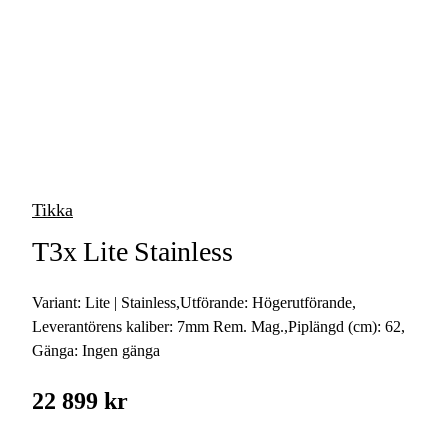
vapen
Luftvapen
Vapenvård
Pilbågar och
Pilar
Tikka
Vapenremmar
T3x Lite Stainless
Stockar och kolvar
Variant:
Lite | Stainless
,
Utförande:
Högerutförande
,
Ljuddämpare &
Rekylbroms
Leverantörens kaliber:
7mm Rem. Mag.
,
Piplängd (cm):
62
,
Gänga:
Ingen gänga
Reservdelar &
Tillbehör
22 899 kr