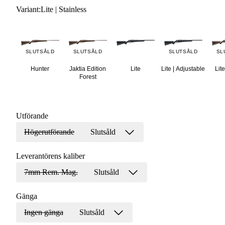
Variant
:
Lite | Stainless
SLUTSÅLD
SLUTSÅLD
SLUTSÅLD
SL
Hunter
Jaktia Edition
Lite
Lite | Adjustable
Lite
Forest
Utförande
Högerutförande
Slutsåld
Leverantörens kaliber
7mm Rem. Mag.
Slutsåld
Gänga
Ingen gänga
Slutsåld