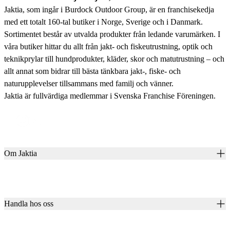
Jaktia, som ingår i Burdock Outdoor Group, är en franchisekedja
med ett totalt 160-tal butiker i Norge, Sverige och i Danmark.
Sortimentet består av utvalda produkter från ledande varumärken. I
våra butiker hittar du allt från jakt- och fiskeutrustning, optik och
teknikprylar till hundprodukter, kläder, skor och matutrustning – och
allt annat som bidrar till bästa tänkbara jakt-, fiske- och
naturupplevelser tillsammans med familj och vänner.
Jaktia är fullvärdiga medlemmar i Svenska Franchise Föreningen.
Om Jaktia
Kontakt
Vår historia
Karriär
Handla hos oss
Club Jaktia
Våra butiker
Presentkort
Våra varumärken