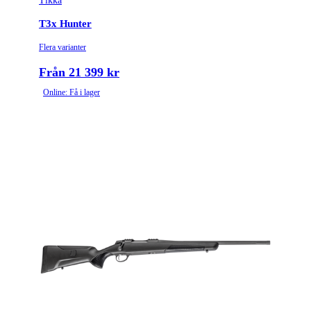
Tikka
Tullstatsnummer
9303300000
T3x Hunter
Variant
Lite | Stainless
Flera varianter
Piplängd (cm)
62
Från 21 399 kr
Online: Få i lager
Piptyp
Enkelpipig
Ytbehandling (blånerad, rostfri, cerakote-behandlad)
Rostfri
Patronantal
3
Omladdningsfunktion
Repeter
Repetertyp
Cylinderrepeter
Stockmaterial
Syntet/Plast
Vapentyp
Kulgevär
Vikt (kg)
2.9035