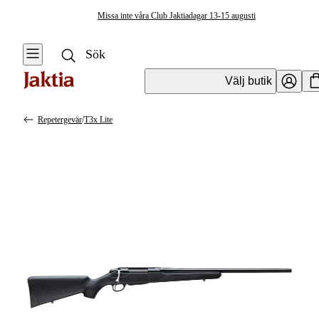
Missa inte våra Club Jaktiadagar 13-15 augusti
Välj butik
Repetergevär
/
T3x Lite
Vapen & Vapentillbehör
Se alla
Se alla
Kulvapen
Kulvapen
Repetergevär
Hagelvapen
Halvautomat
Vapenpaket
Halvautomat AR
Pistol &
Revolver
Begagnade