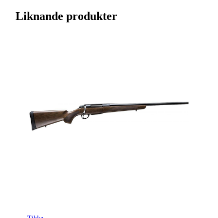
Streckkod EAN / UPCA
6438053114117
Liknande produkter
Varumärke
Tikka
Kaliber
7 mm Rem Mag
Ursprungsland
FI
Licenspliktigt
Ja
Tillverkarens artikelnummer
TFTT27LL103MAGMT
Modell
T3x Lite
Gänga
Ingen gänga
Leverantörens artikelnummer
4020658
Leverantörens kaliber
7mm Rem. Mag.