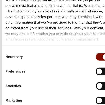
social media features and to analyse our traffic. We also sha
information about your use of our site with our social media,
advertising and analytics partners who may combine it with
other information that you’ve provided to them or that they’ve
collected from your use of their services. With your consent,
we may share information you provide (such as your hashed
email address) with Google for conversion measurement.
Sako
Consent
S20 | Hunter
Necessary
Selection
Flera varianter
Preferences
Från 24 999 kr
Online: I lager
Statistics
Marketing