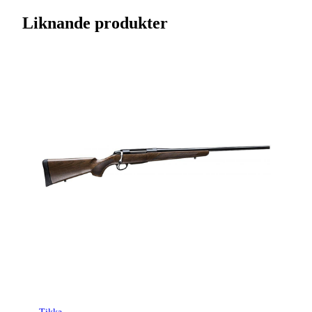
Streckkod EAN / UPCA
6438053071113
Liknande produkter
Varumärke
Tikka
Kaliber
8x57JS
Ursprungsland
FI
Licenspliktigt
Ja
Tillverkarens artikelnummer
TF1T36LL203
Modell
T3x Lite
Gänga
Ingen gänga
Leverantörens artikelnummer
4020510
Leverantörens kaliber
8x57 IS