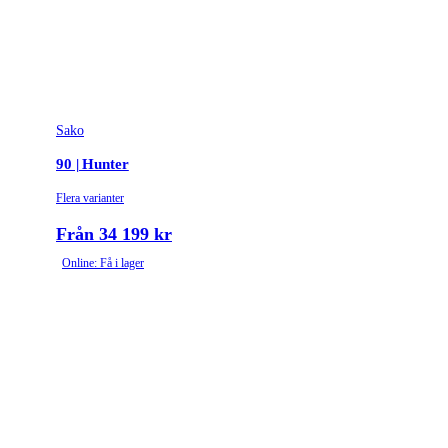
Vapentyp
Kulgevär
Vikt (kg)
2.9
Sako
90 | Hunter
Flera varianter
Från 34 199 kr
Online: Få i lager