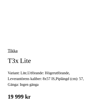
vapen
Luftvapen
Vapenvård
Pilbågar och
Pilar
Tikka
Vapenremmar
T3x Lite
Stockar och kolvar
Variant:
Lite
,
Utförande:
Högerutförande
,
Ljuddämpare &
Rekylbroms
Leverantörens kaliber:
8x57 IS
,
Piplängd (cm):
57
,
Gänga:
Ingen gänga
Reservdelar &
Tillbehör
19 999 kr