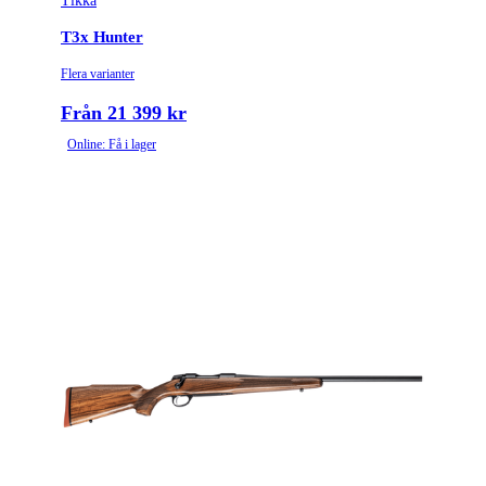
Tikka
Tullstatsnummer
9303300000
T3x Hunter
Variant
Lite
Flera varianter
Ammunitionsklass
Klass 1
Från 21 399 kr
Online: Få i lager
Piplängd (cm)
57
Räffelstigning
1:9.5
Piptyp
Enkelpipig
Ytbehandling (blånerad, rostfri, cerakote-behandlad)
Blånerad
Patronantal
4
Omladdningsfunktion
Repeter
Repetertyp
Cylinderrepeter
Stockmaterial
Syntet/Plast