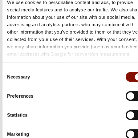
We use cookies to personalise content and ads, to provide
social media features and to analyse our traffic. We also sha
information about your use of our site with our social media,
advertising and analytics partners who may combine it with
other information that you’ve provided to them or that they’ve
collected from your use of their services. With your consent,
we may share information you provide (such as your hashed
email address) with Google for conversion measurement.
Tikka
Consent
T3x Ace Target
Necessary
Selection
Flera varianter
Från 26 799 kr
Preferences
Online: Få i lager
Statistics
Marketing