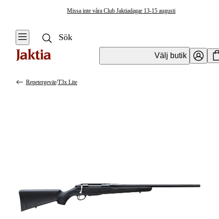
Missa inte våra Club Jaktiadagar 13-15 augusti
Välj butik
Repetergevär
/
T3x Lite
Vapen & Vapentillbehör
Se alla
Se alla
Kulvapen
Kulvapen
Repetergevär
Hagelvapen
Halvautomat
Vapenpaket
Halvautomat AR
Pistol &
Revolver
Begagnade