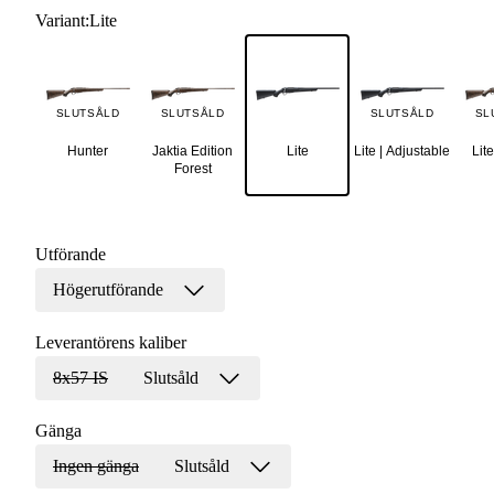
Variant
:
Lite
SLUTSÅLD
SLUTSÅLD
SLUTSÅLD
SL
Hunter
Jaktia Edition
Lite
Lite | Adjustable
Lite
Forest
Utförande
Högerutförande
Leverantörens kaliber
8x57 IS
Slutsåld
Gänga
Ingen gänga
Slutsåld