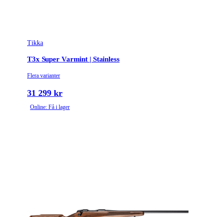
Leverantörens artikelnummer
4020384
Leverantörens kaliber
308 Win.
Tikka
Tullstatsnummer
9303300000
T3x Super Varmint | Stainless
Variant
Lite Veil | Alpine
Flera varianter
Piptyp
Enkelpipig
31 299 kr
Online: Få i lager
Ytbehandling (blånerad, rostfri, cerakote-behandlad)
Rostfri
Patronantal
3
Omladdningsfunktion
Repeter
Repetertyp
Cylinderrepeter
Stockmaterial
Syntet/Plast
Vapentyp
Kulgevär