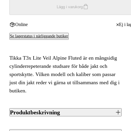
Lägg i varukorg
Online
Ej i la
Se lagerstatus i närliggande butiker
Tikka T3x Lite Veil Alpine Fluted är en mångsidig
cylinderrepeterande studsare för både jakt och
sportskytte. Vilken modell och kaliber som passar
just din jakt reder vi gärna ut tillsammans med dig i
butiken.
Produktbeskrivning
Tikka T3x Lite Veil Alpine Fluted är en studsare med
cylinderrepeter framtagen för både sportskytte och jakt. Med