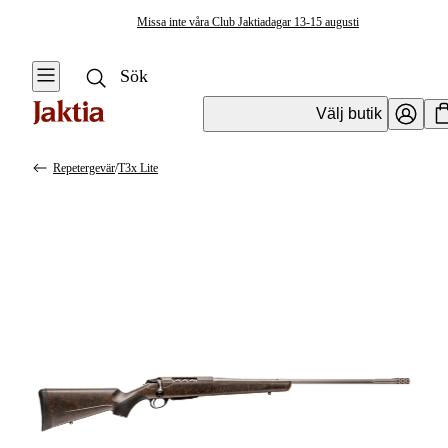
Missa inte våra Club Jaktiadagar 13-15 augusti
Välj butik
Repetergevär
/
T3x Lite
Vapen & Vapentillbehör
Se alla
Se alla
Kulvapen
Kulvapen
Repetergevär
Hagelvapen
Halvautomat
Vapenpaket
Halvautomat AR
Pistol &
Revolver
Begagnade