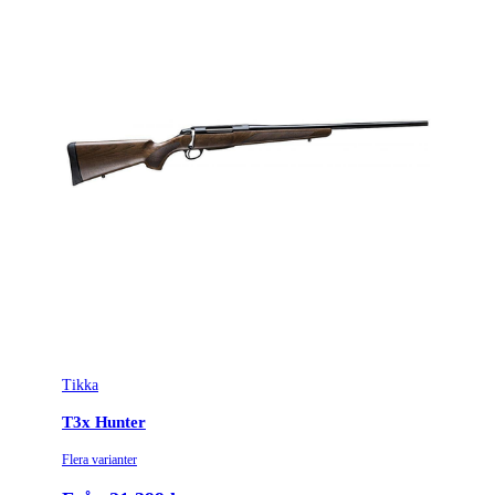
Tikka
T3x Hunter
Flera varianter