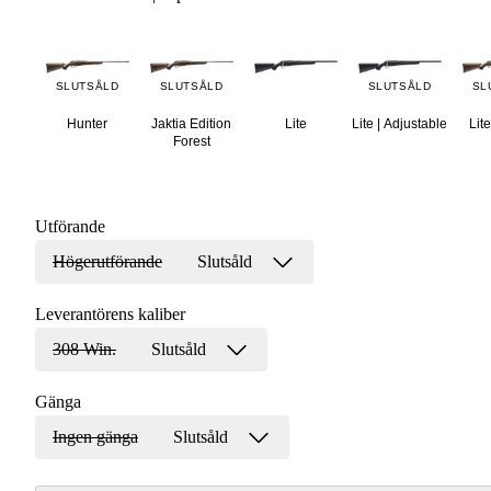
SLUTSÅLD
SLUTSÅLD
SLUTSÅLD
SL
Hunter
Jaktia Edition
Lite
Lite | Adjustable
Lite
Forest
Utförande
Högerutförande
Slutsåld
Leverantörens kaliber
308 Win.
Slutsåld
Gänga
Ingen gänga
Slutsåld