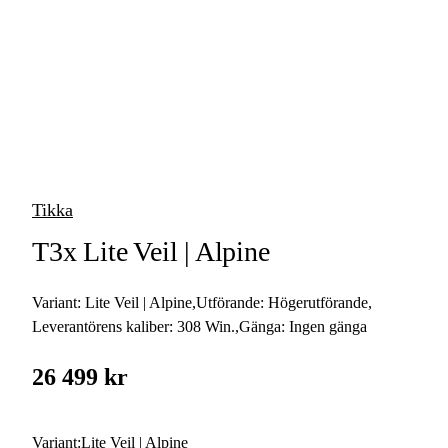
vapen
Luftvapen
Vapenvård
Pilbågar och
Pilar
Tikka
Vapenremmar
T3x Lite Veil | Alpine
Stockar och kolvar
Variant:
Lite Veil | Alpine
,
Utförande:
Högerutförande
,
Ljuddämpare &
Rekylbroms
Leverantörens kaliber:
308 Win.
,
Gänga:
Ingen gänga
Reservdelar &
26 499 kr
Tillbehör
Variant
:
Lite Veil | Alpine