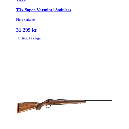
Tikka
Tullstatsnummer
9303300000
T3x Super Varmint | Stainless
Variant
Lite | Adjustable
Flera varianter
Piplängd (cm)
51
31 299 kr
Online: Få i lager
Piptyp
Enkelpipig
Ytbehandling (blånerad, rostfri, cerakote-behandlad)
Blånerad
Patronantal
3
Omladdningsfunktion
Repeter
Repetertyp
Cylinderrepeter
Stockmaterial
Syntet/Plast
Vapentyp
Kulgevär