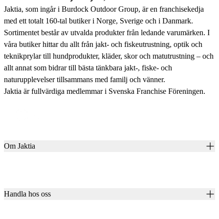
Jaktia, som ingår i Burdock Outdoor Group, är en franchisekedja
med ett totalt 160-tal butiker i Norge, Sverige och i Danmark.
Sortimentet består av utvalda produkter från ledande varumärken. I
våra butiker hittar du allt från jakt- och fiskeutrustning, optik och
teknikprylar till hundprodukter, kläder, skor och matutrustning – och
allt annat som bidrar till bästa tänkbara jakt-, fiske- och
naturupplevelser tillsammans med familj och vänner.
Jaktia är fullvärdiga medlemmar i Svenska Franchise Föreningen.
Om Jaktia
Kontakt
Vår historia
Karriär
Handla hos oss
Club Jaktia
Våra butiker
Presentkort
Våra varumärken