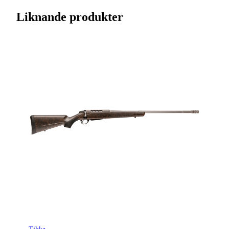
Streckkod EAN / UPCA
6438053181898
Liknande produkter
Varumärke
Tikka
Kaliber
.308 (7,62x51)
Ursprungsland
FI
Licenspliktigt
Ja
Tillverkarens artikelnummer
TF1T2913A130764
Modell
T3x Lite
Gänga
Ingen gänga
Leverantörens artikelnummer
4020352
Leverantörens kaliber
308 Win.