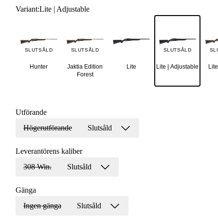
Variant
:
Lite | Adjustable
SLUTSÅLD
SLUTSÅLD
SLUTSÅLD
SL
Hunter
Jaktia Edition
Lite
Lite | Adjustable
Lite
Forest
Utförande
Högerutförande
Slutsåld
Leverantörens kaliber
308 Win.
Slutsåld
Gänga
Ingen gänga
Slutsåld