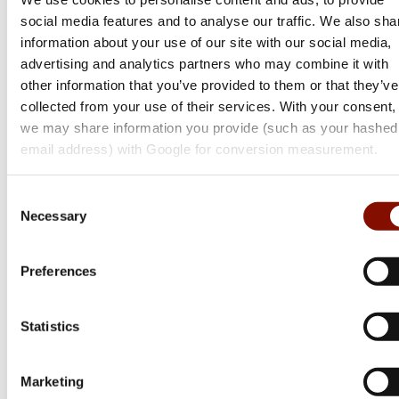
social media features and to analyse our traffic. We also sha
information about your use of our site with our social media,
advertising and analytics partners who may combine it with
other information that you’ve provided to them or that they’ve
collected from your use of their services. With your consent,
we may share information you provide (such as your hashed
email address) with Google for conversion measurement.
Tikka
Consent
T3x Ace Game
Necessary
Selection
Flera varianter
Preferences
Från 17 499 kr
Online: I lager
Statistics
Marketing