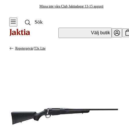
Missa inte våra Club Jaktiadagar 13-15 augusti
Välj butik
Repetergevär
/
T3x Lite
Vapen & Vapentillbehör
Se alla
Se alla
Kulvapen
Kulvapen
Repetergevär
Hagelvapen
Halvautomat
Vapenpaket
Halvautomat AR
Pistol &
Revolver
Begagnade