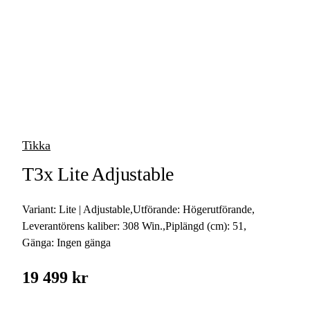
vapen
Luftvapen
Vapenvård
Pilbågar och
Pilar
Tikka
Vapenremmar
T3x Lite Adjustable
Stockar och kolvar
Variant:
Lite | Adjustable
,
Utförande:
Högerutförande
,
Ljuddämpare &
Rekylbroms
Leverantörens kaliber:
308 Win.
,
Piplängd (cm):
51
,
Gänga:
Ingen gänga
Reservdelar &
Tillbehör
19 499 kr