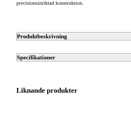
precisionsinriktad konstruktion.
Produktbeskrivning
Tikka T3x Super Varmint är en studsare med cylinderrepeter fr
Den grova pipan och precisionsinriktade konstruktionen gör den 
Specifikationer
noggrant skytte mot mindre vilt. Vilken modell och kaliber som 
ut på plats. Välkommen in till din närmaste Jaktiabutik, så hjälp
Artikelnummer
Streckkod EAN / UPCA
Liknande produkter
Varumärke
Kaliber
Ursprungsland