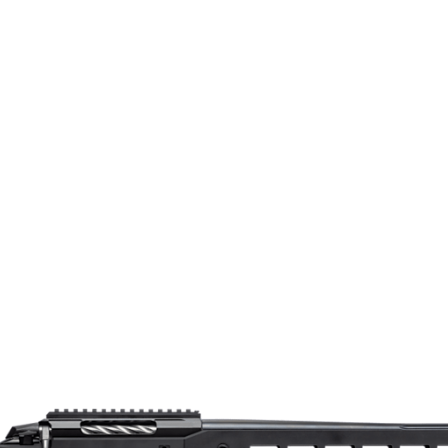
Ja
TFTT1352A73C966
T3x Super Varmint
5/8-24UNEF
4020324
22-250 Rem.
9303300000
Super Varmint |
Cerakote
Klass 2
51