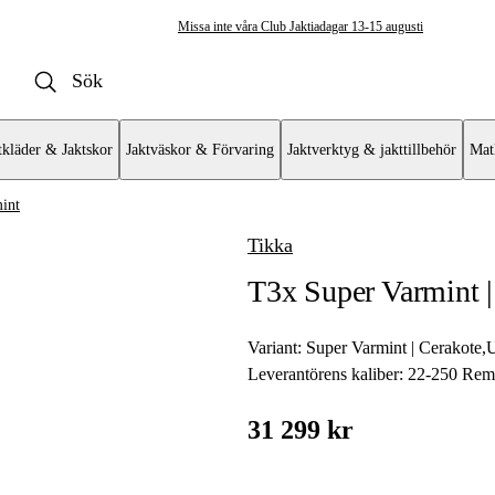
Missa inte våra Club Jaktiadagar 13-15 augusti
tkläder & Jaktskor
Jaktväskor & Förvaring
Jaktverktyg & jakttillbehör
Mat
int
Tikka
ulvapen
T3x Super Varmint |
vär
at
Variant:
Super Varmint | Cerakote
,
U
Leverantörens kaliber:
22-250 Rem
mat AR
31 299 kr