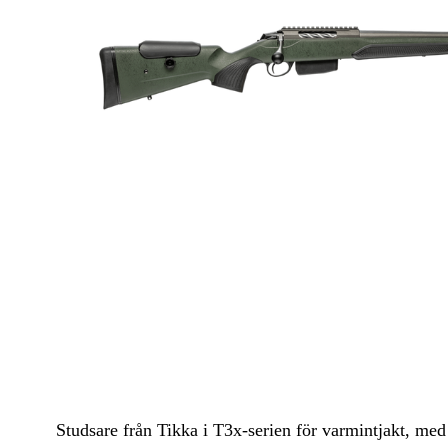
Luftvapen
Vapenvård
Pilbågar och Pilar
Vapenremmar
Stockar och kolvar
Ljuddämpare & Rekylbroms
Reservdelar & Tillbehör
Studsare från Tikka i T3x-serien för varmintjakt, med