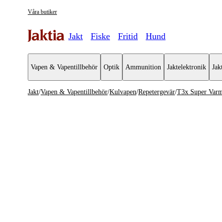
Våra butiker
Jakt
Fiske
Fritid
Hund
Vapen & Vapentillbehör
Optik
Ammunition
Jaktelektronik
Jak
Jakt
/
Vapen & Vapentillbehör
/
Kulvapen
/
Repetergevär
/
T3x Super Varm
Vapen & Vapentillbehör
Se alla
Se alla K
Kulvapen
Repeterge
Hagelvapen
Halvautom
Vapenpaket
Halvauto
Pistol & Revolver
Begagnade vapen