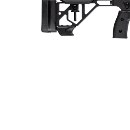
Räffelstigning
Piptyp
Ytbehandling (blånerad, rostfri, cerakote-behandlad)
Patronantal
Omladdningsfunktion
Repetertyp
Stockmaterial
Vapentyp
Vikt (kg)