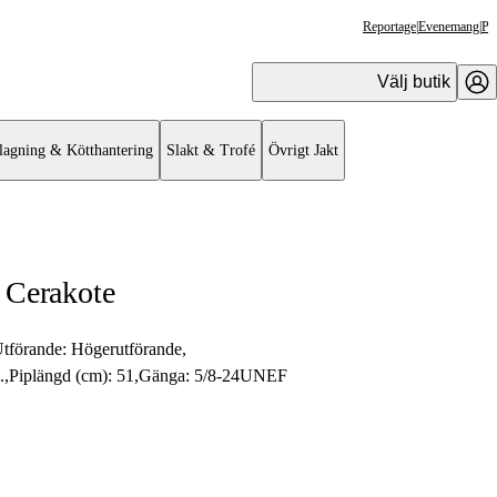
Reportage
|
Evenemang
|
Pr
Välj butik
lagning & Kötthantering
Slakt & Trofé
Övrigt Jakt
 Cerakote
tförande:
Högerutförande
,
.
,
Piplängd (cm):
51
,
Gänga:
5/8-24UNEF