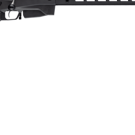
1:14
Enkelpipig
Cerakote
6
Repeter
Cylinderrepeter
Syntet/Plast
Kulgevär
3.9