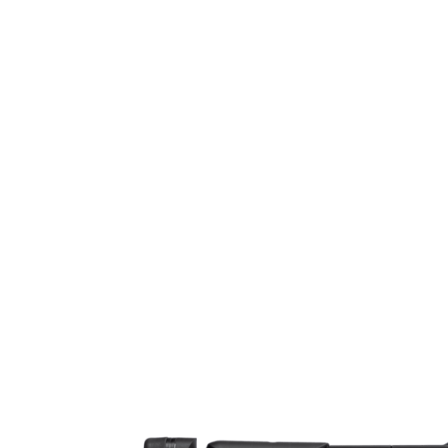
Licenspliktigt
Tillverkarens artikelnummer
Modell
Gänga
Leverantörens artikelnummer
Leverantörens kaliber
Tullstatsnummer
Variant
Ammunitionsklass
Piplängd (cm)