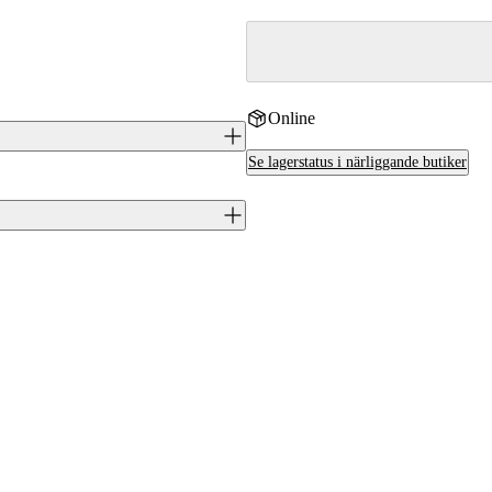
Online
Se lagerstatus i närliggande butiker
amtagen för effektiv varmintjakt.
till ett bra val för långsamt,
passar just din jakt reder vi gärna
er vi dig rätt.
J0047761
6438053158067
Tikka
.22-250 (5,7x48)
FI