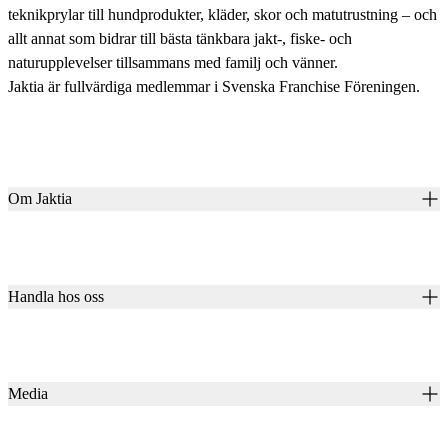
teknikprylar till hundprodukter, kläder, skor och matutrustning – och
allt annat som bidrar till bästa tänkbara jakt-, fiske- och
naturupplevelser tillsammans med familj och vänner.
Jaktia är fullvärdiga medlemmar i Svenska Franchise Föreningen.
Om Jaktia
Kontakt
Vår historia
Karriär
Handla hos oss
Club Jaktia
Våra butiker
Presentkort
Våra varumärken
Jaktia Pay
Notiser
Köpvillkor för företagskunder
Jaktia Brand Guidelines
Media
Köpvillkor för privatkunder
Jaktiakanalen