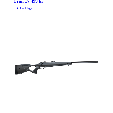
Från 17 499 kr
Online: I lager
Piptyp
Enkelpipig
Ytbehandling (blånerad, rostfri, cerakote-behandlad)
Blånerad
Patronantal
11
Omladdningsfunktion
Repeter
Repetertyp
Cylinderrepeter
Stockmaterial
Aluminium
Vapentyp
Kulgevär
Vikt (kg)
4.8