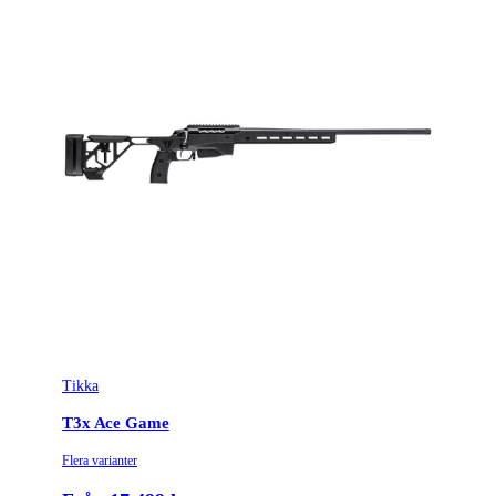
Licenspliktigt
Ja
Tillverkarens artikelnummer
TF1T1117B2449G0M
Modell
T3x Tact A1
Gänga
5/8-24UNEF
Leverantörens artikelnummer
4020151
Leverantörens kaliber
223 Rem.
Tullstatsnummer
9303300000
Tikka
Ammunitionsklass
Klass 2
T3x Ace Game
Piplängd (cm)
61
Flera varianter
Räffelstigning
1:8