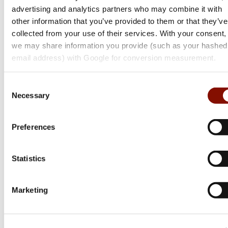
advertising and analytics partners who may combine it with
other information that you’ve provided to them or that they’ve
collected from your use of their services. With your consent,
we may share information you provide (such as your hashed
Tikka
email address) with Google for conversion measurement.
T3x Lite
Consent
Flera varianter
Necessary
Selection
Från 17 999 kr
Online: Få i lager
Preferences
Statistics
Marketing