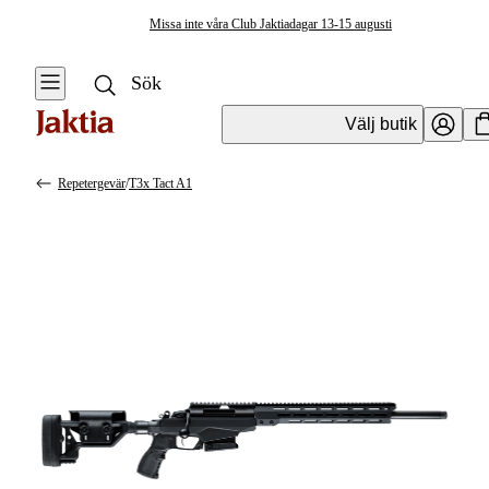
Missa inte våra Club Jaktiadagar 13-15 augusti
Välj butik
Repetergevär
/
T3x Tact A1
Vapen & Vapentillbehör
Se alla
Se alla
Kulvapen
Kulvapen
Repetergevär
Hagelvapen
Halvautomat
Vapenpaket
Halvautomat AR
Pistol &
Revolver
Begagnade