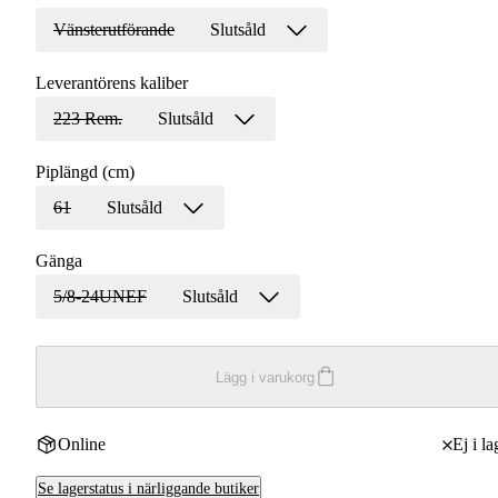
Vänsterutförande
Slutsåld
Leverantörens kaliber
223 Rem.
Slutsåld
Piplängd (cm)
61
Slutsåld
Gänga
5/8-24UNEF
Slutsåld
Lägg i varukorg
Online
Ej i la
Se lagerstatus i närliggande butiker