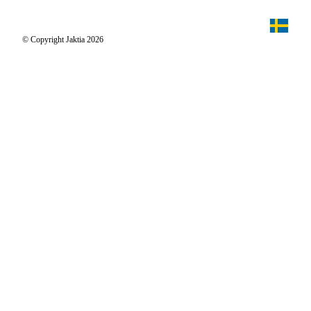
Jaktpuls
Jaktia Proteam
Jägaren
© Copyright Jaktia 2026
Reportage