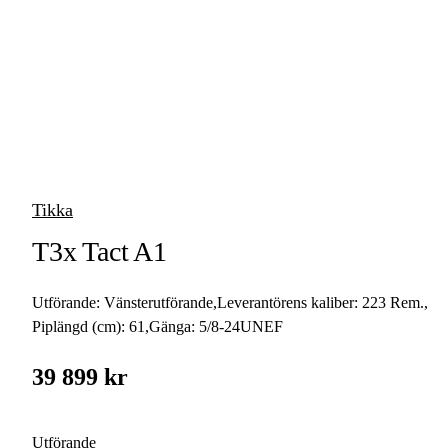
vapen
Luftvapen
Vapenvård
Pilbågar och
Pilar
Tikka
Vapenremmar
T3x Tact A1
Stockar och kolvar
Utförande:
Vänsterutförande
,
Leverantörens kaliber:
223 Rem.
,
Ljuddämpare &
Rekylbroms
Piplängd (cm):
61
,
Gänga:
5/8-24UNEF
Reservdelar &
39 899 kr
Tillbehör
Utförande