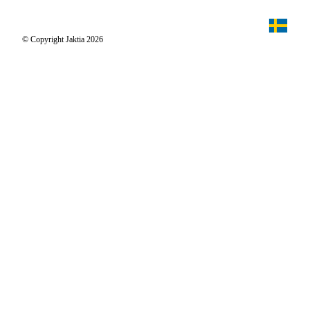
Jaktpuls
Jaktia Proteam
Jägaren
© Copyright Jaktia 2026
Reportage