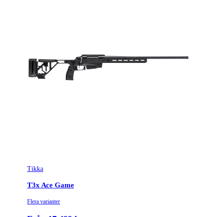
Licenspliktigt
Ja
Tillverkarens artikelnummer
TF1T6317B6249G0M
Modell
T3x Tact A1
Gänga
5/8-24UNEF
Leverantörens artikelnummer
4020101
Leverantörens kaliber
6.5 Creedmoor
Tullstatsnummer
9303300000
Tikka
Piplängd (cm)
61
T3x Ace Game
Räffelstigning
1:8
Flera varianter
Piptyp
Enkelpipig