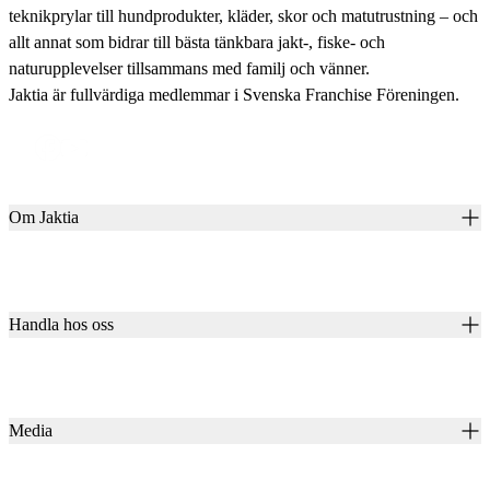
teknikprylar till hundprodukter, kläder, skor och matutrustning – och
allt annat som bidrar till bästa tänkbara jakt-, fiske- och
naturupplevelser tillsammans med familj och vänner.
Jaktia är fullvärdiga medlemmar i Svenska Franchise Föreningen.
Om Jaktia
Kontakt
Vår historia
Karriär
Handla hos oss
Club Jaktia
Våra butiker
Presentkort
Våra varumärken
Jaktia Pay
Notiser
Köpvillkor för företagskunder
Jaktia Brand Guidelines
Media
Köpvillkor för privatkunder
Jaktiakanalen