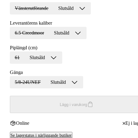
Vänsterutförande
Slutsåld
Leverantörens kaliber
6.5 Creedmoor
Slutsåld
Piplängd (cm)
61
Slutsåld
Gänga
5/8-24UNEF
Slutsåld
Lägg i varukorg
Online
Ej i la
Se lagerstatus i närliggande butiker