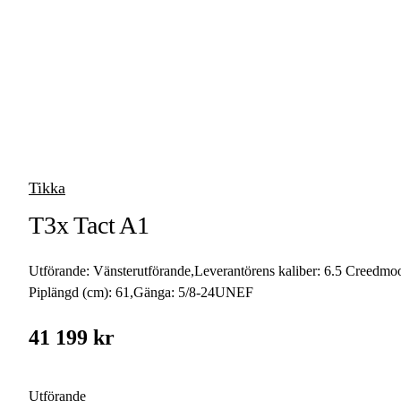
vapen
Luftvapen
Vapenvård
Pilbågar och
Pilar
Tikka
Vapenremmar
T3x Tact A1
Stockar och kolvar
Utförande:
Vänsterutförande
,
Leverantörens kaliber:
6.5 Creedmo
Ljuddämpare &
Rekylbroms
Piplängd (cm):
61
,
Gänga:
5/8-24UNEF
Reservdelar &
41 199 kr
Tillbehör
Utförande