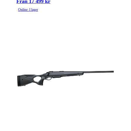
Från 17 499 kr
Online: I lager
Ytbehandling (blånerad, rostfri, cerakote-behandlad)
Blånerad
Patronantal
10
Omladdningsfunktion
Repeter
Repetertyp
Cylinderrepeter
Stockmaterial
Aluminium
Vapentyp
Kulgevär
Vikt (kg)
4.716