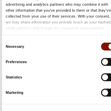
advertising and analytics partners who may combine it with
other information that you’ve provided to them or that they’ve
collected from your use of their services. With your consent,
we may share information you provide (such as your hashed
Tikka
email address) with Google for conversion measurement.
T3x Lite
Consent
Flera varianter
Necessary
Selection
Från 17 999 kr
Online: Få i lager
Preferences
Statistics
Marketing