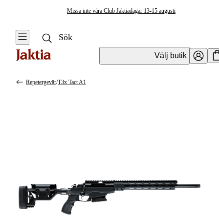
Missa inte våra Club Jaktiadagar 13-15 augusti
Välj butik
Repetergevär
/
T3x Tact A1
Vapen & Vapentillbehör
Se alla
Se alla
Kulvapen
Kulvapen
Repetergevär
Hagelvapen
Halvautomat
Vapenpaket
Halvautomat AR
Pistol &
Revolver
Begagnade