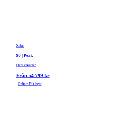
Stockmaterial
Syntet/Plast
Vapentyp
Kulgevär
Vikt (kg)
3.9
Sako
90 | Peak
Flera varianter
Från 54 799 kr
Online: Få i lager