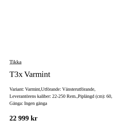
vapen
Luftvapen
Vapenvård
Pilbågar och
Pilar
Tikka
Vapenremmar
T3x Varmint
Stockar och kolvar
Variant:
Varmint
,
Utförande:
Vänsterutförande
,
Ljuddämpare &
Rekylbroms
Leverantörens kaliber:
22-250 Rem.
,
Piplängd (cm):
60
,
Gänga:
Ingen gänga
Reservdelar &
Tillbehör
22 999 kr