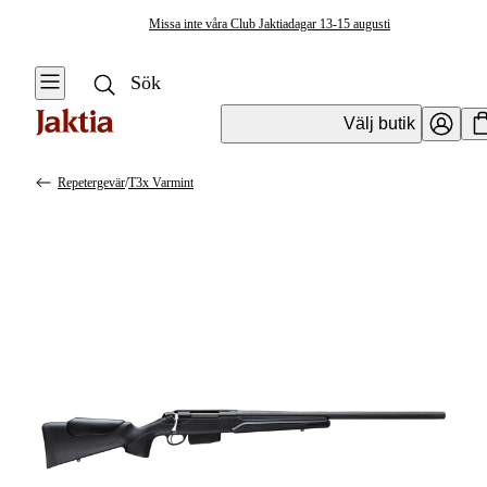
Missa inte våra Club Jaktiadagar 13-15 augusti
Välj butik
Repetergevär
/
T3x Varmint
Vapen & Vapentillbehör
Se alla
Se alla
Kulvapen
Kulvapen
Repetergevär
Hagelvapen
Halvautomat
Vapenpaket
Halvautomat AR
Pistol &
Revolver
Begagnade