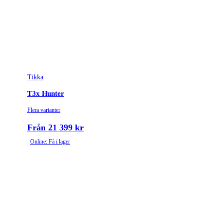
Stockmaterial
Syntet/Plast
Vapentyp
Kulgevär
Vikt (kg)
3.9
Tikka
T3x Hunter
Flera varianter
Från 21 399 kr
Online: Få i lager