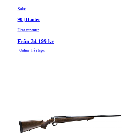
Sako
Tullstatsnummer
9303300000
90 | Hunter
Variant
Varmint
Flera varianter
Ammunitionsklass
Klass 2
Från 34 199 kr
Online: Få i lager
Piplängd (cm)
60
Räffelstigning
1:14
Piptyp
Enkelpipig
Ytbehandling (blånerad, rostfri, cerakote-behandlad)
Blånerad
Patronantal
7
Omladdningsfunktion
Repeter
Repetertyp
Cylinderrepeter