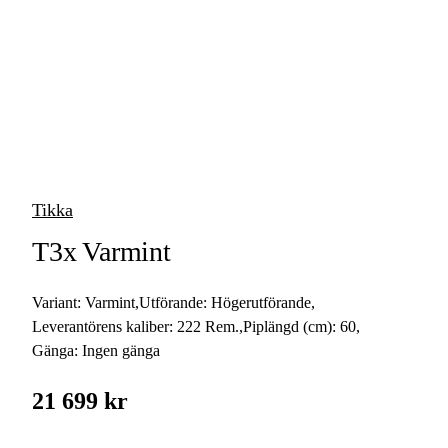
vapen
Luftvapen
Vapenvård
Pilbågar och
Pilar
Tikka
Vapenremmar
T3x Varmint
Stockar och kolvar
Variant:
Varmint
,
Utförande:
Högerutförande
,
Ljuddämpare &
Rekylbroms
Leverantörens kaliber:
222 Rem.
,
Piplängd (cm):
60
,
Gänga:
Ingen gänga
Reservdelar &
Tillbehör
21 699 kr