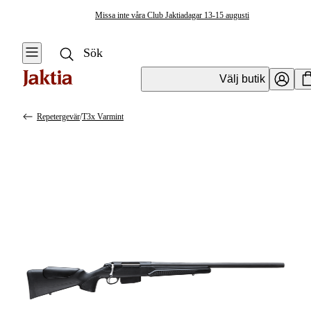
Missa inte våra Club Jaktiadagar 13-15 augusti
Välj butik
Repetergevär
/
T3x Varmint
Vapen & Vapentillbehör
Se alla
Se alla
Kulvapen
Kulvapen
Repetergevär
Hagelvapen
Halvautomat
Vapenpaket
Halvautomat AR
Pistol &
Revolver
Begagnade