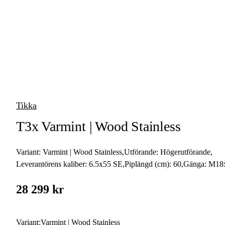
vapen
Luftvapen
Vapenvård
Pilbågar och
Pilar
Tikka
Vapenremmar
T3x Varmint | Wood Stainless
Stockar och kolvar
Variant:
Varmint | Wood Stainless
,
Utförande:
Högerutförande
,
Ljuddämpare &
Rekylbroms
Leverantörens kaliber:
6.5x55 SE
,
Piplängd (cm):
60
,
Gänga:
M18
Reservdelar &
28 299 kr
Tillbehör
Variant
:
Varmint | Wood Stainless