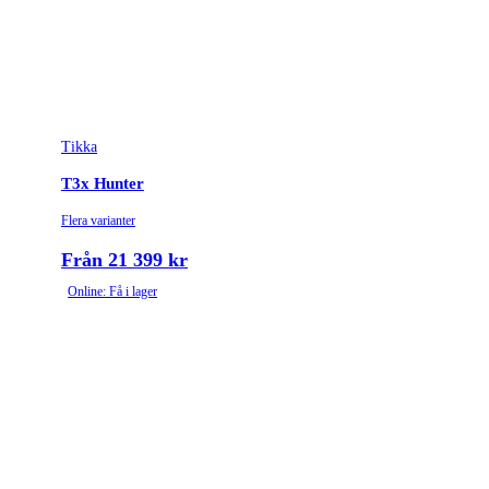
Stockmaterial
Trä
Vapentyp
Kulgevär
Vikt (kg)
3.8
Tikka
T3x Hunter
Flera varianter
Från 21 399 kr
Online: Få i lager