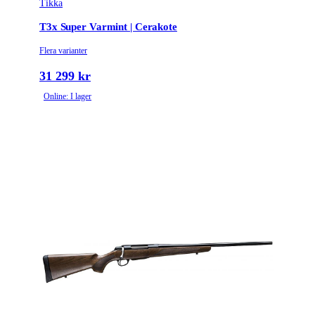
Tikka
Tullstatsnummer
9303300000
T3x Super Varmint | Cerakote
Varmint | Wood
Variant
Flera varianter
Stainless
31 299 kr
Ammunitionsklass
Klass 1
Online: I lager
Piplängd (cm)
60
Räffelstigning
1:8
Piptyp
Enkelpipig
Ytbehandling (blånerad, rostfri, cerakote-behandlad)
Rostfri
Patronantal
6
Omladdningsfunktion
Repeter
Repetertyp
Cylinderrepeter