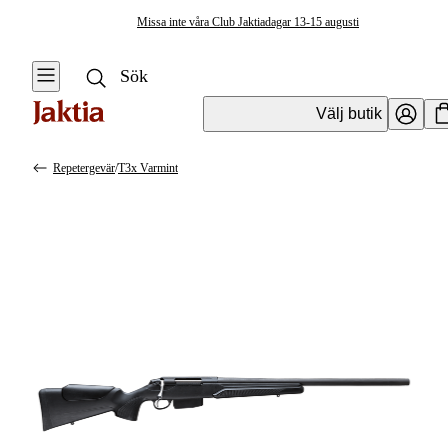
Missa inte våra Club Jaktiadagar 13-15 augusti
Välj butik
Repetergevär
/
T3x Varmint
Vapen & Vapentillbehör
Se alla
Se alla
Kulvapen
Kulvapen
Repetergevär
Hagelvapen
Halvautomat
Vapenpaket
Halvautomat AR
Pistol &
Revolver
Begagnade