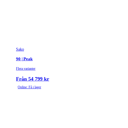
Sako
90 | Peak
Flera varianter
Från 54 799 kr
Online: Få i lager