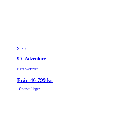
Vikt (kg)
3.7697
Sako
90 | Adventure
Flera varianter
Från 46 799 kr
Online: I lager