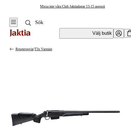
Missa inte våra Club Jaktiadagar 13-15 augusti
Välj butik
Repetergevär
/
T3x Varmint
Vapen & Vapentillbehör
Se alla
Se alla
Kulvapen
Kulvapen
Repetergevär
Hagelvapen
Halvautomat
Vapenpaket
Halvautomat AR
Pistol &
Revolver
Begagnade