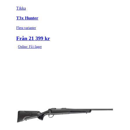
Tikka
Tullstatsnummer
9303300000
T3x Hunter
Variant
Varmint
Flera varianter
Piplängd (cm)
60
Från 21 399 kr
Online: Få i lager
Piptyp
Enkelpipig
Ytbehandling (blånerad, rostfri, cerakote-behandlad)
Blånerad
Patronantal
5
Omladdningsfunktion
Repeter
Repetertyp
Cylinderrepeter
Stockmaterial
Syntet/Plast
Vapentyp
Kulgevär