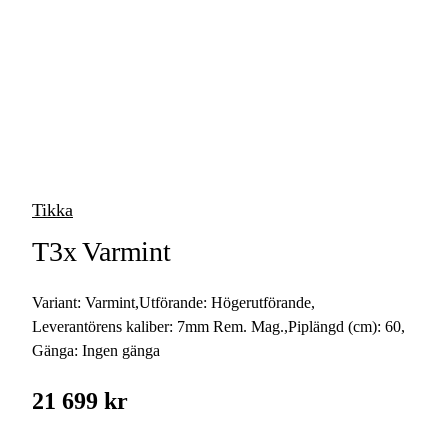
vapen
Luftvapen
Vapenvård
Pilbågar och
Pilar
Tikka
Vapenremmar
T3x Varmint
Stockar och kolvar
Variant:
Varmint
,
Utförande:
Högerutförande
,
Ljuddämpare &
Rekylbroms
Leverantörens kaliber:
7mm Rem. Mag.
,
Piplängd (cm):
60
,
Gänga:
Ingen gänga
Reservdelar &
Tillbehör
21 699 kr