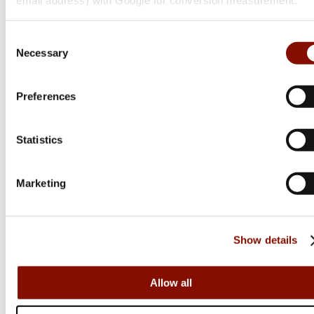
email address) with Google for conversion measurement.
Consent
Necessary
Selection
Preferences
Statistics
Marketing
Show details
Allow all
Sako