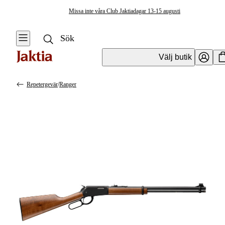
Missa inte våra Club Jaktiadagar 13-15 augusti
Välj butik
Repetergevär
/
Ranger
Vapen & Vapentillbehör
Se alla
Se alla
Kulvapen
Kulvapen
Repetergevär
Hagelvapen
Halvautomat
Vapenpaket
Halvautomat AR
Pistol &
Revolver
Begagnade