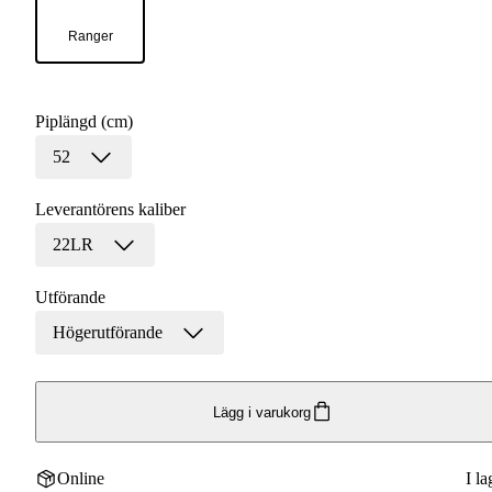
Ranger
Piplängd (cm)
52
Leverantörens kaliber
22LR
Utförande
Högerutförande
Lägg i varukorg
Online
I la