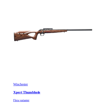
Kaliber
.22 (5,6x15R)
Licenspliktigt
Ja
Tillverkarens artikelnummer
524206102
Modell
Ranger
Leverantörens artikelnummer
524206102
Leverantörens kaliber
22LR
Piplängd (cm)
52
Räffelstigning
16
Winchester
Piptyp
Enkelpipig
Xpert Thumbhole
Grepptyp
Traditionelltgrepp
Flera varianter
Ytbehandling (blånerad, rostfri, cerakote-behandlad)
Blånerad