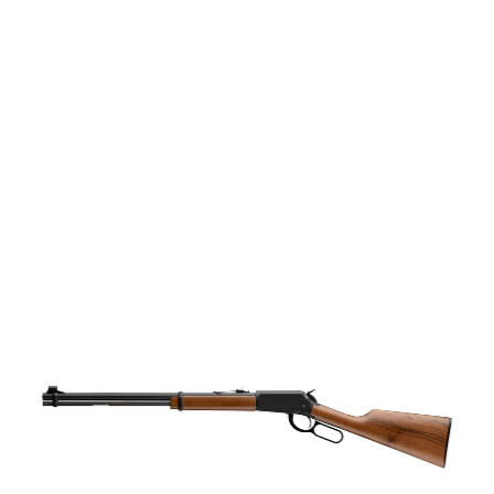
vapen
Luftvapen
Vapenvård
Pilbågar och
Pilar
Vapenremmar
Stockar och kolvar
Ljuddämpare &
Rekylbroms
Reservdelar &
Tillbehör