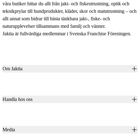
våra butiker hittar du allt från jakt- och fiskeutrustning, optik och
teknikprylar till hundprodukter, kläder, skor och matutrustning – och
allt annat som bidrar till bästa tänkbara jakt-, fiske- och
naturupplevelser tillsammans med familj och vänner.
Jaktia är fullvärdiga medlemmar i Svenska Franchise Föreningen.
Om Jaktia
Kontakt
Vår historia
Karriär
Handla hos oss
Club Jaktia
Våra butiker
Presentkort
Våra varumärken
Jaktia Pay
Notiser
Köpvillkor för företagskunder
Jaktia Brand Guidelines
Media
Köpvillkor för privatkunder