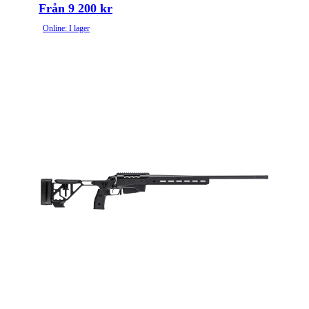
Från 9 200 kr
Online: I lager
Patronantal
11
Omladdningsfunktion
Repeter
Avtrycksvikt
Fixed
Vapentyp
Kulgevär
Säkringstyp
Hammer
Vikt (kg)
2.4