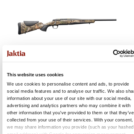
This website uses cookies
We use cookies to personalise content and ads, to provide
Browning
social media features and to analyse our traffic. We also sha
information about your use of our site with our social media,
X-Bolt 2 Nordic Varitech Modna Adjustable
Threaded
advertising and analytics partners who may combine it with
other information that you’ve provided to them or that they’ve
Flera varianter
collected from your use of their services. With your consent,
18 900 kr
we may share information you provide (such as your hashed
Online: Få i lager