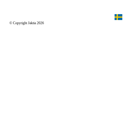
Jaktiakanalen
Jaktpuls
Jaktia Proteam
Jägaren
© Copyright Jaktia 2026
Reportage