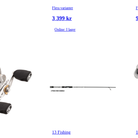
Flera varianter
F
3 399 kr
Online: I lager
13 Fishing
1