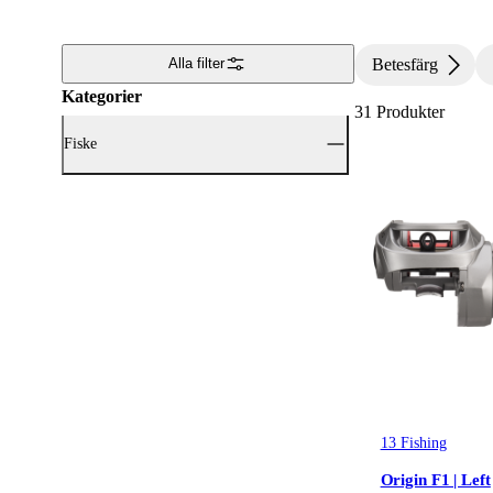
Betesfärg
Alla filter
Kategorier
31
Produkter
Fiske
Visa alla Fiske (31)
Fiskespön
(16)
Fiskeset
(2)
Fiskerullar
(11)
Fiskedrag & Beten
(1)
Fiskeväskor & Förvaring
(1)
13 Fishing
Origin F1 | Left