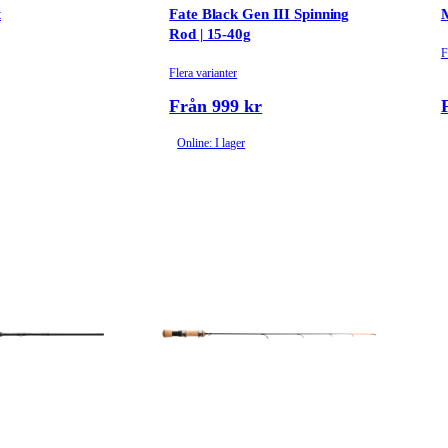
t
Fate Black Gen III Spinning
M
Rod | 15-40g
F
Flera varianter
Från 999 kr
Online: I lager