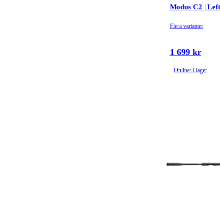
Modus C2 | Lef
Flera varianter
1 699 kr
Online: I lager