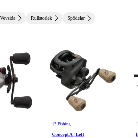
Vevsida
Rullstorlek
Spödelar
13 Fishing
1
Concept A | Left
B