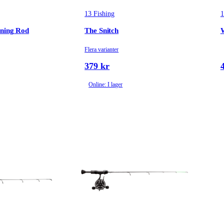
13 Fishing
1
nning Rod
The Snitch
W
Flera varianter
379 kr
Online: I lager