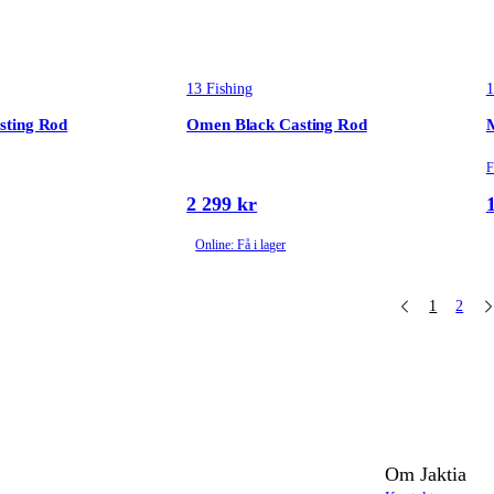
13 Fishing
1
sting Rod
Omen Black Casting Rod
M
F
2 299 kr
Online: Få i lager
1
2
Om Jaktia