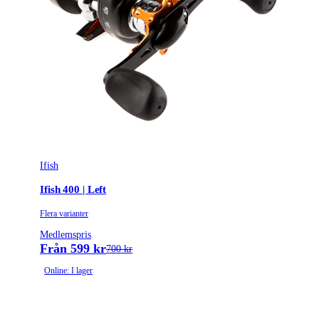
Leverantörens artikelnummer
154396
Tullstatsnummer
9507300000
Ifish
Ifish 400 | Left
Flera varianter
Medlemspris
Från 599 kr
700 kr
Online: I lager