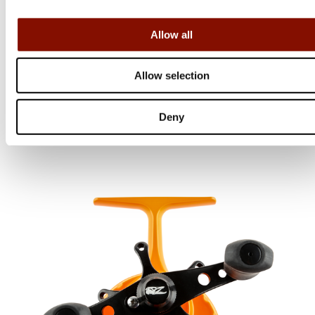
Allow all
13 Fishing
Descent Aluminium | Left
Allow selection
Flera varianter
999 kr
Deny
Online: Få i lager