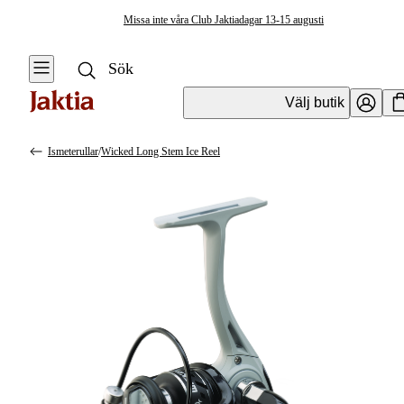
Missa inte våra Club Jaktiadagar 13-15 augusti
Välj butik
Ismeterullar
/
Wicked Long Stem Ice Reel
Fiskerullar
Se alla
Se alla
Isfiskerullar
Haspelrullar
Ismeterullar
Multirullar
Pimpelrullar
Flugfiskerullar &
Extraspolar
Baitrunners &
Karprullar