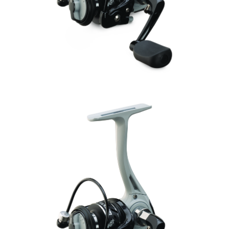
Trollingrullar
Inkapslade rullar
Isfiskerullar
Tillbehör
Fiskerullar