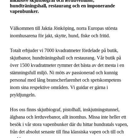
inklusive skjutbiograf och lerduvebanor,
hundträningshall, restaurang och en imponerande
2026-12-24
Stängt
vapenbunker.
2026-12-25
Stängt
Välkommen till Jaktia Jönköping, norra Europas största
inomhusarena för jakt, skytte, hund, fiske och fritid.
2026-12-26
Stängt
2026-12-31
Totalt erbjuder vi 7000 kvadratmeter fördelade på butik,
Stängt
skjutbanor, hundträningshall och restaurang. Vår butik på
2027-01-01
Stängt
över 1500 kvadratmeter rymmer det bästa av det mesta i en
stämningsfull miljö. Ni möts av passionerad och kunnig
2027-01-06
Stängt
personal med lång branscherfarenhet och spetskompetens
inom sina respektive områden. Vi guidar er gärna i
pryldjungeln.
Hos oss finns skjutbiograf, pistolhall, inskjutningstunnel,
älgbana och lerduvebanor, allt inomhus. Missa inte heller ett
besök i vår stora vapenbunker där du hittar hundratals vapen,
från det absolut senaste till fina klassiska vapen och till och