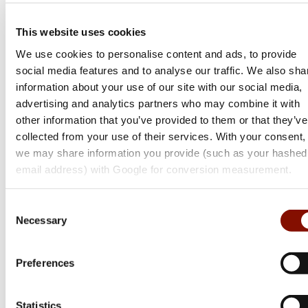
Flera varianter
Flera varianter
This website uses cookies
Medlemspris
Från 2 190 kr
We use cookies to personalise content and ads, to provide
Från 99 kr
2 400 kr
social media features and to analyse our traffic. We also sha
Online: I lager
Online: I lager
information about your use of our site with our social media,
advertising and analytics partners who may combine it with
other information that you’ve provided to them or that they’ve
collected from your use of their services. With your consent,
we may share information you provide (such as your hashed
email address) with Google for conversion measurement.
Consent
Necessary
Selection
Preferences
Abu Garcia
Unique Flies
Reflex White
Booby Daiichi
Statistics