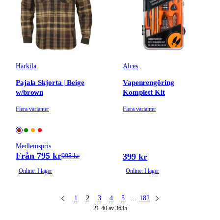
Härkila
Alces
Pajala Skjorta | Beige
Vapenrengöring
w/brown
Komplett Kit
Flera varianter
Flera varianter
Medlemspris
Från 795 kr
399 kr
995 kr
Online: I lager
Online: I lager
1
2
3
4
5
...
182
21-40 av 3635