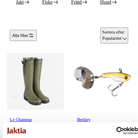
Jakt
Fiske
Fritid
Hund
Sortera efter
:
Alla filter
Popularitet
Le Chameau
Berkley
Men's Vierzon Jersey
Pulse Spintail | 7cm | 14g
Lined Boot