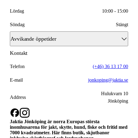
Lördag
10:00 - 15:00
Söndag
Stängt
Avvikande öppetider
Kontakt
2026-04-30
10:00 - 16:00
2026-05-01
Telefon
(+46) 36 13 17 00
Stängt
2026-05-14
E-mail
jonkoping@jaktia.se
Stängt
2026-06-06
Hulukvarn 10
Stängt
Address
Jönköping
2026-06-19
Stängt
2026-06-20
Stängt
Jaktia Jönköping är norra Europas största
inomhusarena för jakt, skytte, hund, fiske och fritid med
7000 kvadratmeter. Här finns butik, skjutbanor
2026-10-31
Stängt