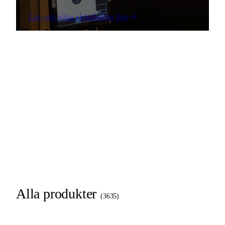
Läs om våra skjuthallar här
Alla produkter
(
3635
)