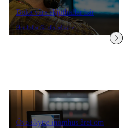
Boka våra skjuthallar här
Skjuthallar för alla behov
Öva skytte inomhus året om