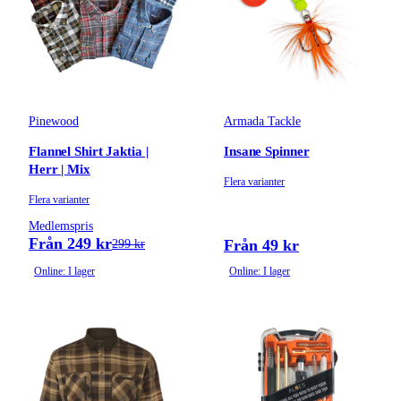
Pinewood
Armada Tackle
Flannel Shirt Jaktia |
Insane Spinner
Herr | Mix
Flera varianter
Flera varianter
Medlemspris
Från 249 kr
Från 49 kr
299 kr
Online: I lager
Online: I lager