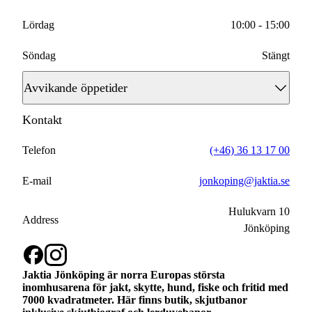
Lördag
10:00 - 15:00
Söndag
Stängt
Avvikande öppetider
Kontakt
2026-04-30
10:00 - 16:00
2026-05-01
Telefon
(+46) 36 13 17 00
Stängt
2026-05-14
E-mail
jonkoping@jaktia.se
Stängt
2026-06-06
Hulukvarn 10
Stängt
Address
Jönköping
2026-06-19
Stängt
2026-06-20
Stängt
Jaktia Jönköping är norra Europas största
inomhusarena för jakt, skytte, hund, fiske och fritid med
7000 kvadratmeter. Här finns butik, skjutbanor
2026-10-31
Stängt