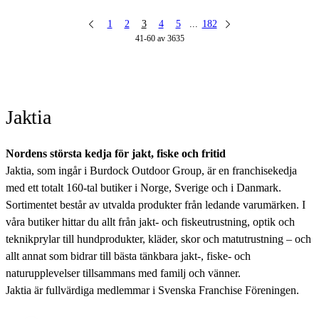
1
2
3
4
5
...
182
41-60 av 3635
Jaktia
Nordens största kedja för jakt, fiske och fritid
Jaktia, som ingår i Burdock Outdoor Group, är en franchisekedja
med ett totalt 160-tal butiker i Norge, Sverige och i Danmark.
Sortimentet består av utvalda produkter från ledande varumärken. I
våra butiker hittar du allt från jakt- och fiskeutrustning, optik och
teknikprylar till hundprodukter, kläder, skor och matutrustning – och
allt annat som bidrar till bästa tänkbara jakt-, fiske- och
naturupplevelser tillsammans med familj och vänner.
Jaktia är fullvärdiga medlemmar i Svenska Franchise Föreningen.