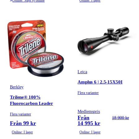
Online: Säljs ej online
Online: I lager
Leica
Amplus 6 | 2.5-15X50I
Berkley
Flera varianter
Trilene® 100%
Fluorocarbon Leader
Medlemspris
Flera varianter
Från
18 900 kr
Från 99 kr
14 995 kr
Online: I lager
Online: I lager