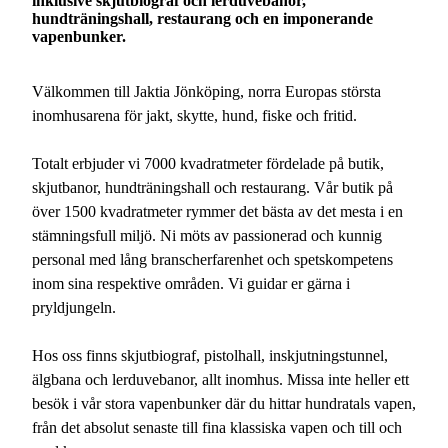
inklusive skjutbiograf och lerduvebanor,
hundträningshall, restaurang och en imponerande
2026-12-24
Stängt
vapenbunker.
2026-12-25
Stängt
Välkommen till Jaktia Jönköping, norra Europas största
inomhusarena för jakt, skytte, hund, fiske och fritid.
2026-12-26
Stängt
2026-12-31
Totalt erbjuder vi 7000 kvadratmeter fördelade på butik,
Stängt
skjutbanor, hundträningshall och restaurang. Vår butik på
2027-01-01
Stängt
över 1500 kvadratmeter rymmer det bästa av det mesta i en
stämningsfull miljö. Ni möts av passionerad och kunnig
2027-01-06
Stängt
personal med lång branscherfarenhet och spetskompetens
inom sina respektive områden. Vi guidar er gärna i
pryldjungeln.
Hos oss finns skjutbiograf, pistolhall, inskjutningstunnel,
älgbana och lerduvebanor, allt inomhus. Missa inte heller ett
besök i vår stora vapenbunker där du hittar hundratals vapen,
från det absolut senaste till fina klassiska vapen och till och