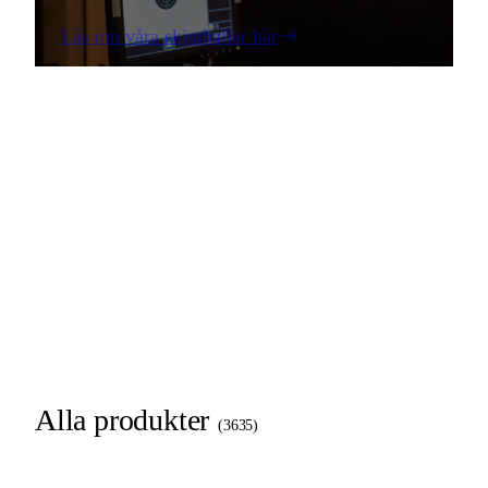
Läs om våra skjuthallar här
Alla produkter
(
3635
)