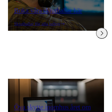
Boka våra skjuthallar här
Skjuthallar för alla behov
Öva skytte inomhus året om