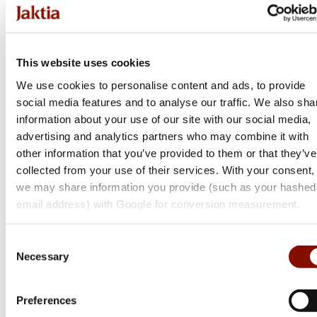
Flera varianter
Flera varianter
49 kr
799 kr
Online: I lager
Online: I lager
This website uses cookies
We use cookies to personalise content and ads, to provide
social media features and to analyse our traffic. We also sha
information about your use of our site with our social media,
advertising and analytics partners who may combine it with
other information that you’ve provided to them or that they’ve
collected from your use of their services. With your consent,
we may share information you provide (such as your hashed
email address) with Google for conversion measurement.
Consent
Barbour
Berkley
Necessary
Selection
Anna Shirt | Classic/Olive
DEX Ripper | 5cm
Flera varianter
Flera varianter
Preferences