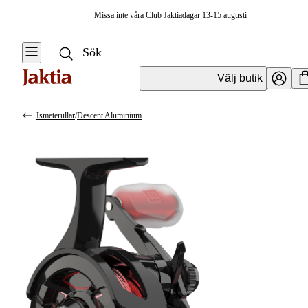
Missa inte våra Club Jaktiadagar 13-15 augusti
Välj butik
Ismeterullar
/
Descent Aluminium
Fiskerullar
Se alla
Se alla
Isfiskerullar
Haspelrullar
Ismeterullar
Multirullar
Pimpelrullar
Flugfiskerullar &
Extraspolar
Baitrunners &
Karprullar