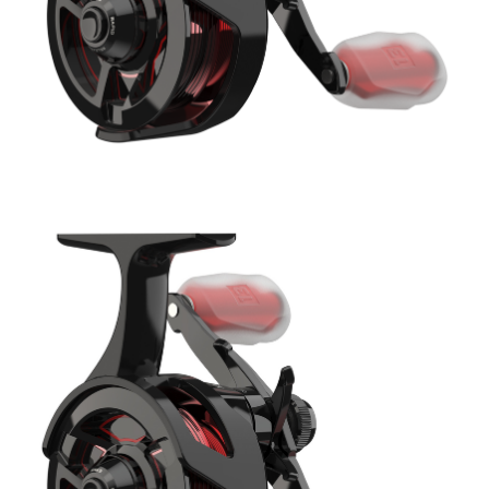
Trollingrullar
Inkapslade rullar
Isfiskerullar
Tillbehör
Fiskerullar