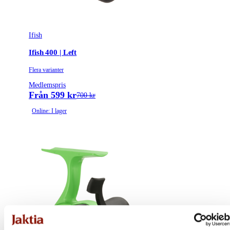
Ifish
Ifish 400 | Left
Flera varianter
Medlemspris
Från 599 kr
700 kr
Online: I lager