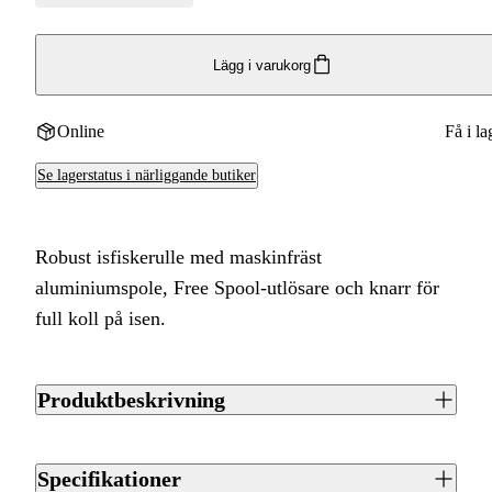
Lägg i varukorg
Online
Få i la
Se lagerstatus i närliggande butiker
Robust isfiskerulle med maskinfräst
aluminiumspole, Free Spool-utlösare och knarr för
full koll på isen.
Produktbeskrivning
Descent Aluminium är en riktig slitvarg för isfisket. Den är
utrustad med en maskinfräst aluminiumspole som ökar
Specifikationer