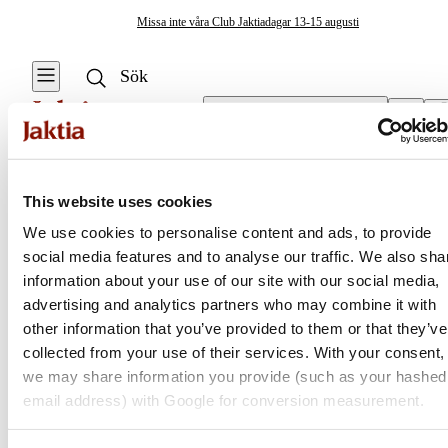
Missa inte våra Club Jaktiadagar 13-15 augusti
Välj butik
Knivar
/
Köksknivar
Fiskeverktyg & Tillbehör
This website uses cookies
Se alla
Se alla Knivar
We use cookies to personalise content and ads, to provide
& Yxor
Vågsäckar & Vågnät
social media features and to analyse our traffic. We also sha
Jaktia
Yxor
information about your use of our site with our social media,
Knivar & Yxor
advertising and analytics partners who may combine it with
Knivar
Nordens största kedja för jakt, fiske och fritid
other information that you’ve provided to them or that they’ve
Huggkrok
Jaktia, som ingår i Burdock Outdoor Group, är en franchisekedja
collected from your use of their services. With your consent,
Bryne &
med ett totalt 160-tal butiker i Norge, Sverige och i Danmark.
we may share information you provide (such as your hashed
Knivvässare
Kroklossare
Sortimentet består av utvalda produkter från ledande varumärken. I
email address) with Google for conversion measurement.
våra butiker hittar du allt från jakt- och fiskeutrustning, optik och
Sågar
Mätverktyg &
teknikprylar till hundprodukter, kläder, skor och matutrustning – och
Mätdekaler