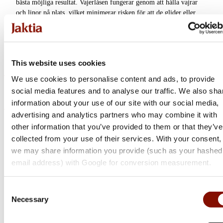
bästa möjliga resultat. Vajerlåsen fungerar genom att hålla vajrar
Färdiga
och linor på plats, vilket minimerar risken för att de glider eller
Specimenriggar
Krok
lossnar un
...
Läs mer
Tafsar &
Sortera efter
:
Alla filter
Tafsmaterial
Popularitet
This website uses cookies
Lekande
We use cookies to personalise content and ads, to provide
social media features and to analyse our traffic. We also sha
Vajerlås
information about your use of our site with our social media,
advertising and analytics partners who may combine it with
Spinnerbait-riggar &
Savage Gear
other information that you’ve provided to them or that they’ve
Blades
Double Barrel Crimps
collected from your use of their services. With your consent,
we may share information you provide (such as your hashed
Beteslås
Flera varianter
email address) with Google for conversion measurement.
89 kr
Jiggskallar
Online: Få i lager
Consent
Riggar &
Necessary
Selection
Riggtillbehör