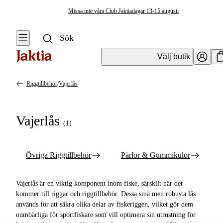
Missa inte våra Club Jaktiadagar 13-15 augusti
Välj butik
Riggtillbehör
/
Vajerlås
Krok & Småplock
Se alla
Se alla Riggar
Vajerlås
&
(
1
)
Fjäderringar
Riggtillbehör
Riggtillbehör
Flöten
Övriga Riggtillbehör
Pärlor & Gummikulor
Färdiga
Shallow Skruvar
Metrevar
Vajerlås är en viktig komponent inom fiske, särskilt när det
Sänken & Vikter
kommer till riggar och riggtillbehör. Dessa små men robusta lås
Färdiga
används för att säkra olika delar av fiskeriggen, vilket gör dem
Predatortackel
Stinger &
oumbärliga för sportfiskare som vill optimera sin utrustning för
Stingerstillbehör