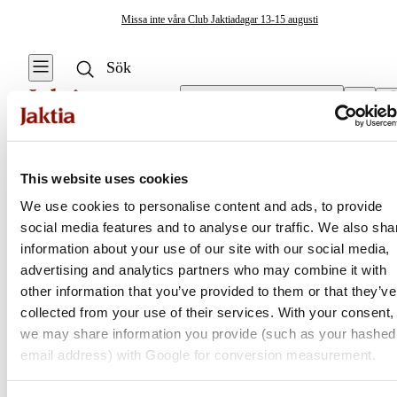
Missa inte våra Club Jaktiadagar 13-15 augusti
Välj butik
Elmotorer
/
Frontmonterade Elmotorer
Marinelektronik & Båt
This website uses cookies
Se alla
Se alla
We use cookies to personalise content and ads, to provide
Elmotorer
Övrig
social media features and to analyse our traffic. We also sha
Jaktia
elektronik
Aktermonterade
information about your use of our site with our social media,
Elmotorer
advertising and analytics partners who may combine it with
Ekolod & Plotter
Nordens största kedja för jakt, fiske och fritid
other information that you’ve provided to them or that they’ve
Jaktia, som ingår i Burdock Outdoor Group, är en franchisekedja
collected from your use of their services. With your consent,
Elmotorer
med ett totalt 160-tal butiker i Norge, Sverige och i Danmark.
we may share information you provide (such as your hashed
Sortimentet består av utvalda produkter från ledande varumärken. I
email address) with Google for conversion measurement.
Marinbatterier
våra butiker hittar du allt från jakt- och fiskeutrustning, optik och
& laddare
teknikprylar till hundprodukter, kläder, skor och matutrustning – och