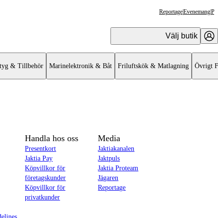
Reportage
|
Evenemang
|
Pr
Välj butik
tyg & Tillbehör
Marinelektronik & Båt
Friluftskök & Matlagning
Övrigt F
Handla hos oss
Media
Presentkort
Jaktiakanalen
Jaktia Pay
Jaktpuls
Köpvillkor för
Jaktia Proteam
företagskunder
Jägaren
Köpvillkor för
Reportage
privatkunder
delines