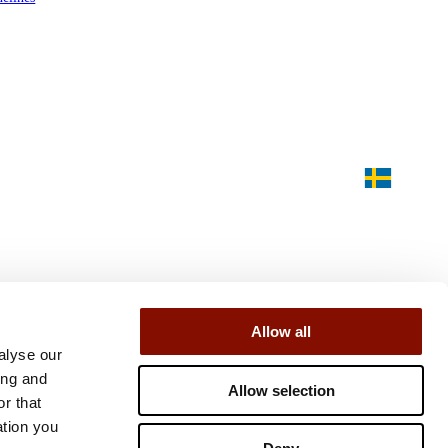
Allow all
alyse our
ing and
Allow selection
r that
ation you