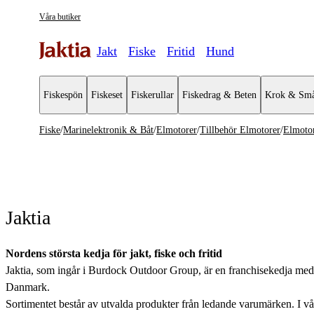
Våra butiker
Jakt
Fiske
Fritid
Hund
Fiskespön
Fiskeset
Fiskerullar
Fiskedrag & Beten
Krok & Små
Fiske
/
Marinelektronik & Båt
/
Elmotorer
/
Tillbehör Elmotorer
/
Elmotor
Marinelektronik & Båt
Se alla
Se alla El
Övrig elektronik
Aktermont
Jaktia
Ekolod & Plotter
Elmotorer
Nordens största kedja för jakt, fiske och fritid
Jaktia, som ingår i Burdock Outdoor Group, är en franchisekedja med et
Marinbatterier & laddare
Danmark.
Sortimentet består av utvalda produkter från ledande varumärken. I våra 
Pontonbåtar & Gummibåtar