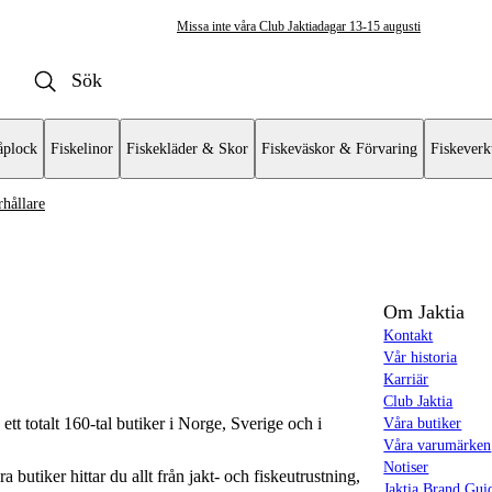
Missa inte våra Club Jaktiadagar 13-15 augusti
plock
Fiskelinor
Fiskekläder & Skor
Fiskeväskor & Förvaring
Fiskeverk
hållare
motorer
erade Elmotorer
Om Jaktia
Kontakt
Vår historia
Karriär
Club Jaktia
t totalt 160-tal butiker i Norge, Sverige och i
Våra butiker
Våra varumärken
Notiser
butiker hittar du allt från jakt- och fiskeutrustning,
Jaktia Brand Gui