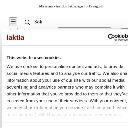
Missa inte våra Club Jaktiadagar 13-15 augusti
Välj butik
Tillbehör Elmotorer
/
Kablage & Batteriklämmor
Marinelektronik & Båt
This website uses cookies
Se alla
Se alla
We use cookies to personalise content and ads, to provide
Elmotorer
Övrig
social media features and to analyse our traffic. We also sha
Jaktia
elektronik
Aktermonterade
information about your use of our site with our social media,
Elmotorer
advertising and analytics partners who may combine it with
Ekolod & Plotter
Nordens största kedja för jakt, fiske och fritid
other information that you’ve provided to them or that they’ve
Jaktia, som ingår i Burdock Outdoor Group, är en franchisekedja
collected from your use of their services. With your consent,
Elmotorer
med ett totalt 160-tal butiker i Norge, Sverige och i Danmark.
we may share information you provide (such as your hashed
Sortimentet består av utvalda produkter från ledande varumärken. I
email address) with Google for conversion measurement.
Marinbatterier
våra butiker hittar du allt från jakt- och fiskeutrustning, optik och
& laddare
teknikprylar till hundprodukter, kläder, skor och matutrustning – och