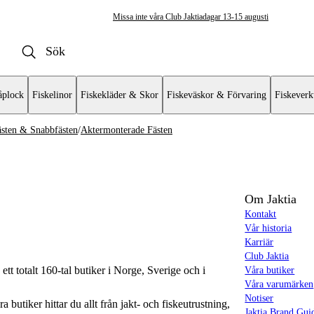
Missa inte våra Club Jaktiadagar 13-15 augusti
plock
Fiskelinor
Fiskekläder & Skor
Fiskeväskor & Förvaring
Fiskeverk
sten & Snabbfästen
/
Aktermonterade Fästen
motorer
erade Elmotorer
Om Jaktia
Kontakt
Vår historia
Karriär
Club Jaktia
t totalt 160-tal butiker i Norge, Sverige och i
Våra butiker
Våra varumärken
Notiser
butiker hittar du allt från jakt- och fiskeutrustning,
Jaktia Brand Gui