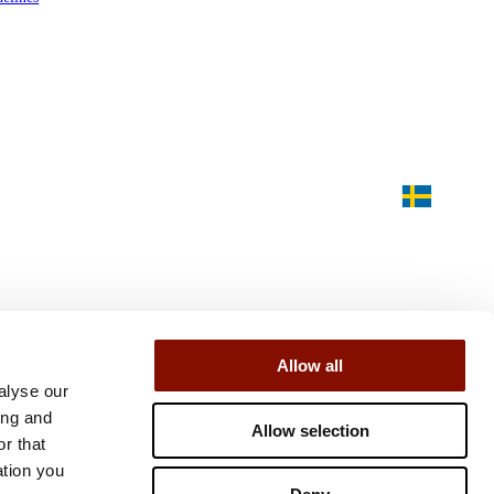
Allow all
alyse our
ing and
Allow selection
r that
ation you