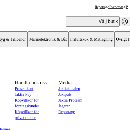
Reportage
|
Evenemang
|
Pr
Välj butik
tyg & Tillbehör
Marinelektronik & Båt
Friluftskök & Matlagning
Övrigt F
Handla hos oss
Media
Presentkort
Jaktiakanalen
Jaktia Pay
Jaktpuls
Köpvillkor för
Jaktia Proteam
företagskunder
Jägaren
Köpvillkor för
Reportage
privatkunder
delines