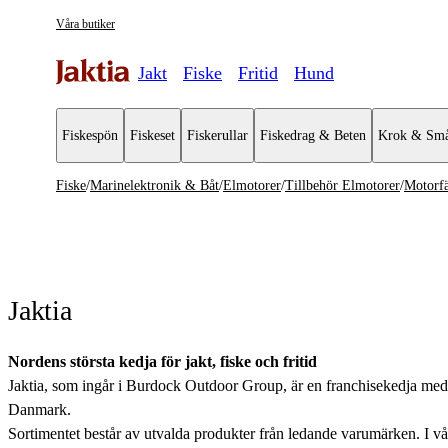
Våra butiker
Jakt
Fiske
Fritid
Hund
Fiskespön
Fiskeset
Fiskerullar
Fiskedrag & Beten
Krok & Små
Fiske
/
Marinelektronik & Båt
/
Elmotorer
/
Tillbehör Elmotorer
/
Motorfä
Marinelektronik & Båt
Se alla
Se alla El
Övrig elektronik
Aktermont
Jaktia
Ekolod & Plotter
Elmotorer
Nordens största kedja för jakt, fiske och fritid
Jaktia, som ingår i Burdock Outdoor Group, är en franchisekedja med et
Marinbatterier & laddare
Danmark.
Sortimentet består av utvalda produkter från ledande varumärken. I våra 
Pontonbåtar & Gummibåtar